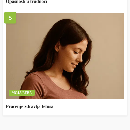
Opasnosti u trudnoći
5
MOJA BEBA
Praćenje zdravlja fetusa