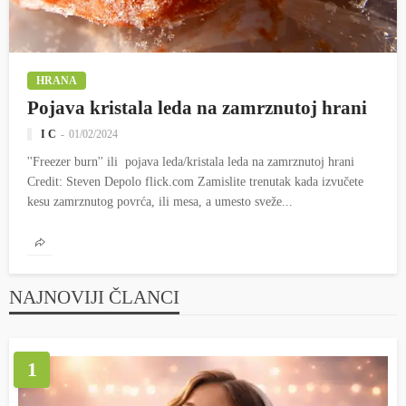
HRANA
Pojava kristala leda na zamrznutoj hrani
I C
01/02/2024
''Freezer burn'' ili pojava leda/kristala leda na zamrznutoj hrani
Credit: Steven Depolo flick.com Zamislite trenutak kada izvučete
kesu zamrznutog povrća, ili mesa, a umesto sveže...
NAJNOVIJI ČLANCI
1