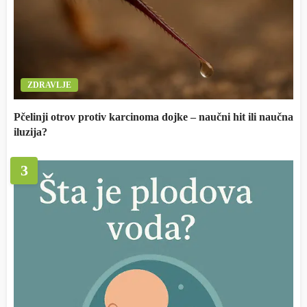
ZDRAVLJE
Pčelinji otrov protiv karcinoma dojke – naučni hit ili naučna
iluzija?
3