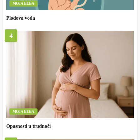
MOJA BEBA
Plodova voda
4
MOJA BEBA
Opasnosti u trudnoći