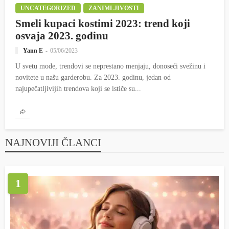
UNCATEGORIZED
ZANIMLJIVOSTI
Smeli kupaci kostimi 2023: trend koji
osvaja 2023. godinu
Yann E
05/06/2023
U svetu mode, trendovi se neprestano menjaju, donoseći svežinu i
novitete u našu garderobu. Za 2023. godinu, jedan od
najupečatljivijih trendova koji se ističe su...
NAJNOVIJI ČLANCI
1