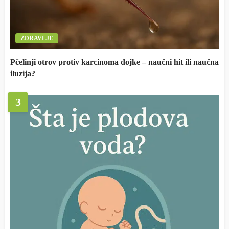
ZDRAVLJE
Pčelinji otrov protiv karcinoma dojke – naučni hit ili naučna
iluzija?
3