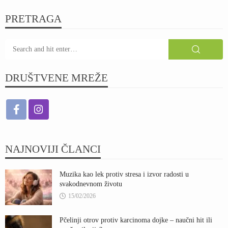
PRETRAGA
DRUŠTVENE MREŽE
NAJNOVIJI ČLANCI
Muzika kao lek protiv stresa i izvor radosti u
svakodnevnom životu
15/02/2026
Pčelinji otrov protiv karcinoma dojke – naučni hit ili