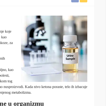
anje koje
e kao
ukoze, za
enih
ljno, kao
olesti,
Tokom tog
 kao nusproizvodi. Kada nivo ketona poraste, telo ih izbacuje
menjenog metabolizma.
ne u organizmu