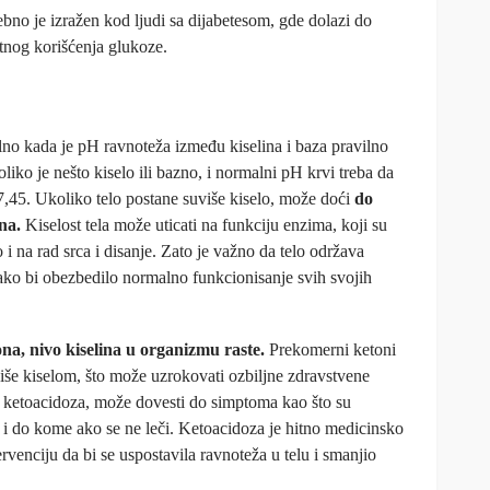
bno je izražen kod ljudi sa dijabetesom, gde dolazi do
tnog korišćenja glukoze.
no kada je pH ravnoteža između kiselina i baza pravilno
liko je nešto kiselo ili bazno, i normalni pH krvi treba da
7,45. Ukoliko telo postane suviše kiselo, može doći
do
na.
Kiselost tela može uticati na funkciju enzima, koji su
 i na rad srca i disanje. Zato je važno da telo održava
ako bi obezbedilo normalno funkcionisanje svih svojih
ona, nivo kiselina u organizmu raste.
Prekomerni ketoni
više kiselom, što može uzrokovati ozbiljne zdravstvene
 ketoacidoza, može dovesti do simptoma kao što su
i do kome ako se ne leči. Ketoacidoza je hitno medicinsko
rvenciju da bi se uspostavila ravnoteža u telu i smanjio