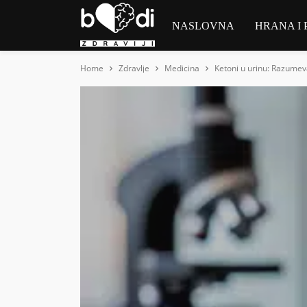
NASLOVNA
HRANA I 
Home
Zdravlje
Medicina
Ketoni u urinu: Razumev