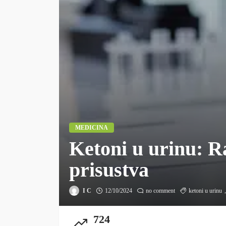
MEDICINA
Ketoni u urinu: 
prisustva
I C
12/10/2024
no comment
ketoni u urinu
724