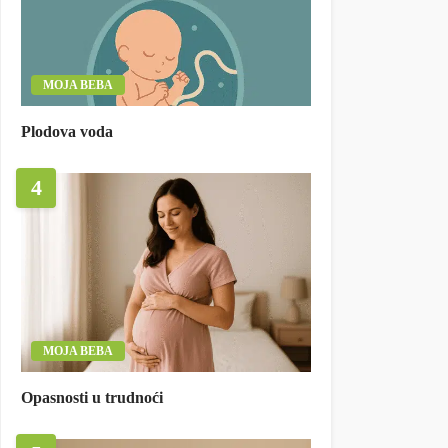
MOJA BEBA
Plodova voda
4
MOJA BEBA
Opasnosti u trudnoći