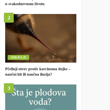
u svakodnevnom životu
2
ZDRAVLJE
Pčelinji otrov protiv karcinoma dojke –
naučni hit ili naučna iluzija?
3