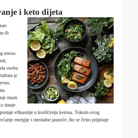
nje i keto dijeta
 kao
u ili
kog unosa
sti,
ada osoba
hidrata je
evno.
ata
anje masti
 u stanje
 postaje efikasnije u korišćenju ketona. Tokom ovog
ćanje energije i mentalne jasnoće, što se često pripisuje