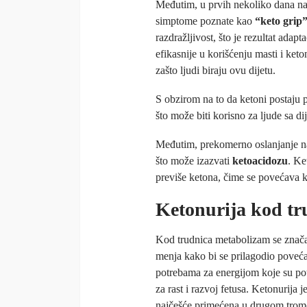
Međutim, u prvih nekoliko dana nak
simptome poznate kao
“keto grip
razdražljivost, što je rezultat adap
efikasnije u korišćenju masti i keto
zašto ljudi biraju ovu dijetu.
S obzirom na to da ketoni postaju p
što može biti korisno za ljude sa d
Međutim, prekomerno oslanjanje na
što može izazvati
ketoacidozu
. Ke
previše ketona, čime se povećava ki
Ketonurija kod tr
Kod trudnica metabolizam se znač
menja kako bi se prilagodio poveć
potrebama za energijom koje su po
za rast i razvoj fetusa. Ketonurija j
najčešće primećena u drugom trom