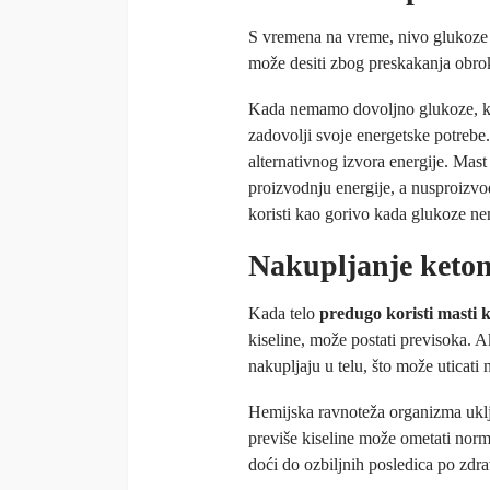
S vremena na vreme, nivo glukoz
može desiti zbog preskakanja obrok
Kada nemamo dovoljno glukoze, koja
zadovolji svoje energetske potrebe.
alternativnog izvora energije. Mast
proizvodnju energije, a nusproizvo
koristi kao gorivo kada glukoze ne
Nakupljanje keto
Kada telo
predugo koristi masti k
kiseline, može postati previsoka. A
nakupljaju u telu, što može uticati
Hemijska ravnoteža organizma uklju
previše kiseline može ometati norma
doći do ozbiljnih posledica po zdra