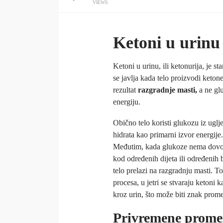
VIEWS
Ketoni u urinu
Ketoni u urinu, ili ketonurija, je st
se javlja kada telo proizvodi keton
rezultat
razgradnje masti,
a ne gl
energiju.
Obično telo koristi glukozu iz uglj
hidrata kao primarni izvor energije.
Međutim, kada glukoze nema dovo
kod određenih dijeta ili određenih b
telo prelazi na razgradnju masti. 
procesa, u jetri se stvaraju ketoni
kroz urin, što može biti znak pro
Privremene prome