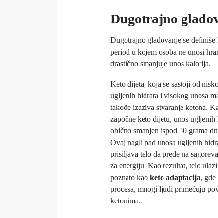
Dugotrajno gladova
Dugotrajno gladovanje se definiše
period u kojem osoba ne unosi hran
drastično smanjuje unos kalorija.
Keto dijeta, koja se sastoji od nis
ugljenih hidrata i visokog unosa ma
takođe izaziva stvaranje ketona. K
započne keto dijetu, unos ugljenih 
obično smanjen ispod 50 grama dn
Ovaj nagli pad unosa ugljenih hidr
prisiljava telo da pređe na sagorev
za energiju. Kao rezultat, telo ulazi
poznato kao
keto adaptacija
, gde
procesa, mnogi ljudi primećuju pove
ketonima.