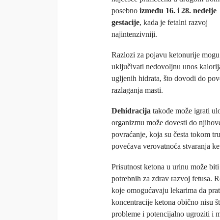
posebno
između 16. i 28. nedelje
gestacije
, kada je fetalni razvoj
najintenzivniji.
Razlozi za pojavu ketonurije mogu
uključivati nedovoljnu unos kalorija
ugljenih hidrata, što dovodi do po
razlaganja masti.
Dehidracija
takođe može igrati ul
organizmu može dovesti do njihove
povraćanje, koja su česta tokom t
povećava verovatnoća stvaranja ke
Prisutnost ketona u urinu može biti
potrebnih za zdrav razvoj fetusa. 
koje omogućavaju lekarima da prate 
koncentracije ketona obično nisu št
probleme i potencijalno ugroziti i