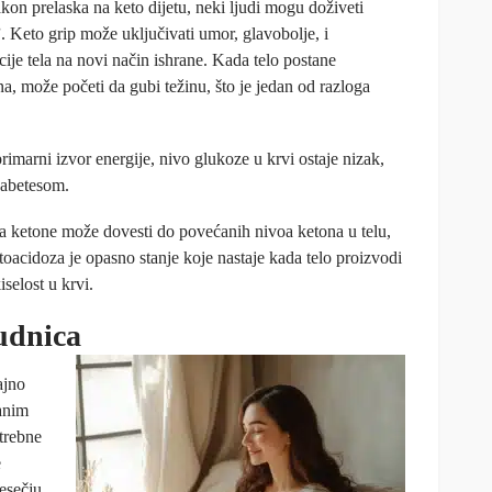
on prelaska na keto dijetu, neki ljudi mogu doživeti
”
. Keto grip može uključivati umor, glavobolje, i
tacije tela na novi način ishrane. Kada telo postane
na, može početi da gubi težinu, što je jedan od razloga
rimarni izvor energije, nivo glukoze u krvi ostaje nizak,
ijabetesom.
 ketone može dovesti do povećanih nivoa ketona u telu,
toacidoza je opasno stanje koje nastaje kada telo proizvodi
selost u krvi.
udnica
ajno
anim
trebne
e
esečju,