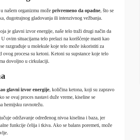
e u našem organizmu može
privremeno da opadne
, što se
a, dugotrajnog gladovanja ili intenzivnog vežbanja.
 je glavni izvor energije, naše telo traži drugi način da
 U ovim situacijama telo prelazi na korišćenje masti kao
 se razgrađuje u molekule koje telo može iskoristiti za
d ovog procesa su ketoni. Ketoni su supstance koje telo
ma dovoljno u cirkulaciji.
na
ao glavni izvor energije
, količina ketona, koji su zapravo
ko se ovaj proces nastavi duže vreme, kiseline se
 na hemijsku ravnotežu.
čuje održavanje određenog nivoa kiselina i baza, jer
lne funkcije ćelija i tkiva. Ako se balans poremeti, može
vlje.