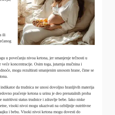
 ili
većanog
ogu u povećanju nivoa ketona, jer smanjenje tečnosti u
 veće koncentracije. Osim toga, jutarnja mučnina i
rudnoće, mogu rezultirati smanjenim unosom hrane, čime se
tona.
 indikator da trudnica ne unosi dovoljno hranljivih materija
Redovno praćenje ketona u urinu je deo prenatalnih proba
nutritivni status trudnice i zdravlje bebe. Iako niske
etne, visoki nivoi mogu ukazivati na ozbiljnije nutritivne
 majku i bebu. Visoki nivoi ketona mogu dovesti do