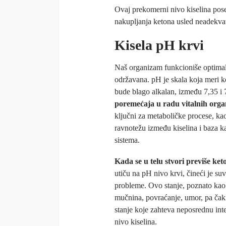
Ovaj prekomerni nivo kiselina pose
nakupljanja ketona usled neadekva
Kisela pH krvi
Naš organizam funkcioniše optimal
održavana. pH je skala koja meri ko
bude blago alkalan, između 7,35 i 
poremećaja u radu vitalnih orga
ključni za metaboličke procese, kao
ravnotežu između kiselina i baza k
sistema.
Kada se u telu stvori previše ket
utiču na pH nivo krvi, čineći je su
probleme. Ovo stanje, poznato kao
mučnina, povraćanje, umor, pa čak 
stanje koje zahteva neposrednu inte
nivo kiselina.