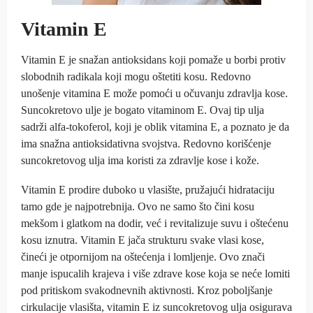
Vitamin E
Vitamin E je snažan antioksidans koji pomaže u borbi protiv
slobodnih radikala koji mogu oštetiti kosu. Redovno
unošenje vitamina E može pomoći u očuvanju zdravlja kose.
Suncokretovo ulje je bogato vitaminom E. Ovaj tip ulja
sadrži alfa-tokoferol, koji je oblik vitamina E, a poznato je da
ima snažna antioksidativna svojstva. Redovno korišćenje
suncokretovog ulja ima koristi za zdravlje kose i kože.
Vitamin E prodire duboko u vlasište, pružajući hidrataciju
tamo gde je najpotrebnija. Ovo ne samo što čini kosu
mekšom i glatkom na dodir, već i revitalizuje suvu i oštećenu
kosu iznutra. Vitamin E jača strukturu svake vlasi kose,
čineći je otpornijom na oštećenja i lomljenje. Ovo znači
manje ispucalih krajeva i više zdrave kose koja se neće lomiti
pod pritiskom svakodnevnih aktivnosti. Kroz poboljšanje
cirkulacije vlasišta, vitamin E iz suncokretovog ulja osigurava