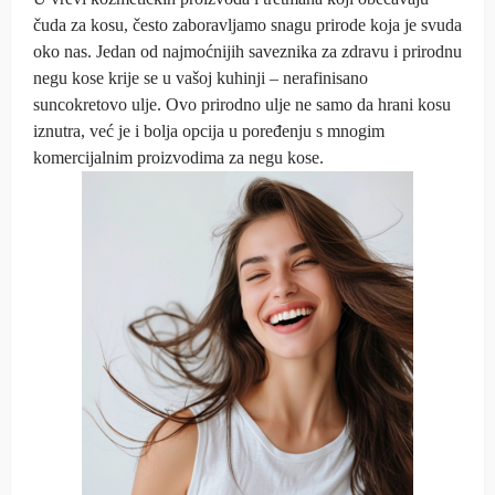
čuda za kosu, često zaboravljamo snagu prirode koja je svuda
oko nas. Jedan od najmoćnijih saveznika za zdravu i prirodnu
negu kose krije se u vašoj kuhinji – nerafinisano
suncokretovo ulje. Ovo prirodno ulje ne samo da hrani kosu
iznutra, već je i bolja opcija u poređenju s mnogim
komercijalnim proizvodima za negu kose.