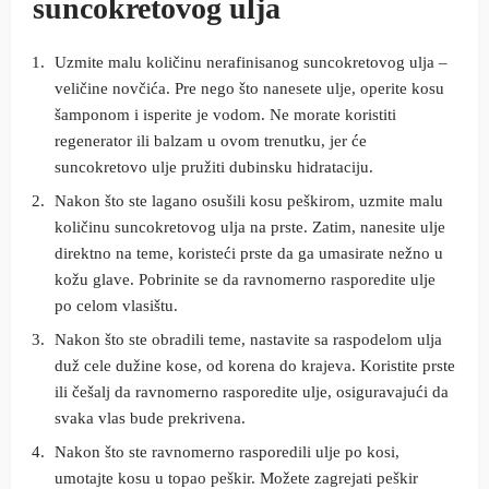
suncokretovog ulja
Uzmite malu količinu nerafinisanog suncokretovog ulja –
veličine novčića. Pre nego što nanesete ulje, operite kosu
šamponom i isperite je vodom. Ne morate koristiti
regenerator ili balzam u ovom trenutku, jer će
suncokretovo ulje pružiti dubinsku hidrataciju.
Nakon što ste lagano osušili kosu peškirom, uzmite malu
količinu suncokretovog ulja na prste. Zatim, nanesite ulje
direktno na teme, koristeći prste da ga umasirate nežno u
kožu glave. Pobrinite se da ravnomerno rasporedite ulje
po celom vlasištu.
Nakon što ste obradili teme, nastavite sa raspodelom ulja
duž cele dužine kose, od korena do krajeva. Koristite prste
ili češalj da ravnomerno rasporedite ulje, osiguravajući da
svaka vlas bude prekrivena.
Nakon što ste ravnomerno rasporedili ulje po kosi,
umotajte kosu u topao peškir. Možete zagrejati peškir