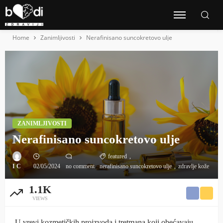
Home
Zanimljivosti
Nerafinisano suncokretovo ulje
ZANIMLJIVOSTI
Nerafinisano suncokretovo ulje
featured
I C
02/05/2024
no comment
nerafinisano suncokretovo ulje
zdravlje kože
1.1K
VIEWS
U vrevi kozmetičkih proizvoda i tretmana koji obećavaju