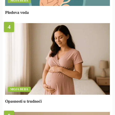
MOJA BEBA
Plodova voda
4
MOJA BEBA
Opasnosti u trudnoći