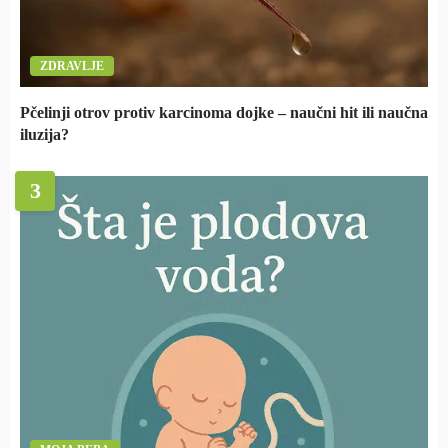
ZDRAVLJE
Pčelinji otrov protiv karcinoma dojke – naučni hit ili naučna
iluzija?
3