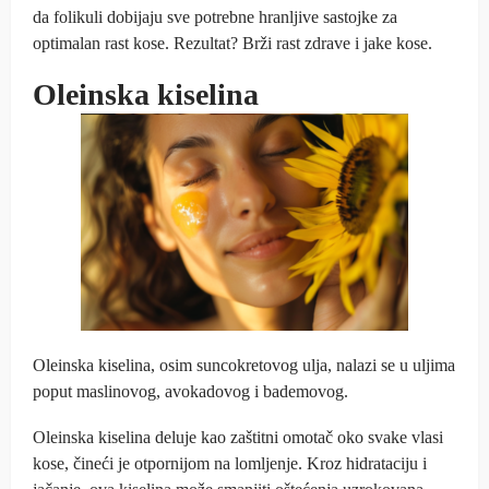
da folikuli dobijaju sve potrebne hranljive sastojke za
optimalan rast kose. Rezultat? Brži rast zdrave i jake kose.
Oleinska kiselina
Oleinska kiselina, osim suncokretovog ulja, nalazi se u uljima
poput maslinovog, avokadovog i bademovog.
Oleinska kiselina deluje kao zaštitni omotač oko svake vlasi
kose, čineći je otpornijom na lomljenje. Kroz hidrataciju i