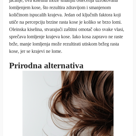
jačanje, ova kiselina može smanjiti oštećenja uzrokovana
lomljenjem kose, što rezultira zdravijom i smanjenom
količinom ispucalih krajeva. Jedan od ključnih faktora koji
utiče na percepciju brzine rasta kose je koliko se brzo lomi.
Oleinska kiselina, stvarajući zaštitni omotač oko svake vlasi,
sprečava lomljenje krajeva kose. Iako kosa zapravo ne raste
brže, manje lomljenja može rezultirati utiskom bržeg rasta
kose, jer se krajevi ne lome.
Prirodna alternativa