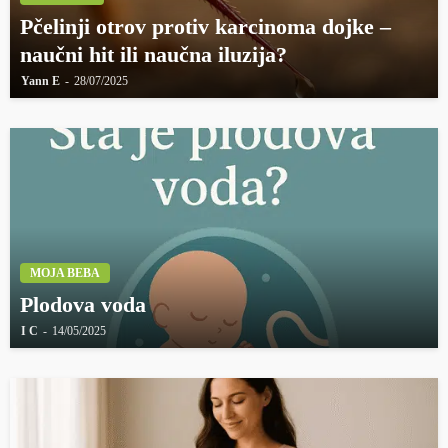
Pčelinji otrov protiv karcinoma dojke –
naučni hit ili naučna iluzija?
Yann E
28/07/2025
MOJA BEBA
Plodova voda
I C
14/05/2025