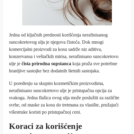
Jedna od ključnih prednosti korišćenja nerafinisanog
suncokretovog ulja je njegova čistoća. Dok mnogi
komercijalni proizvodi za kosu sadrže niz aditiva,
konzervansa i veštačkih mirisa, nerafinisano suncokretovo
ulje je
čista prirodna supstanca
koja pruža sve potrebne
hranljive sastojke bez dodatnih štetnih sastojaka.
U poređenju sa skupim kozmetičkim proizvodima,
nerafinisano suncokretovo ulje je pristupačna opcija za
svakoga. Jedna flašica ovog ulja može poslužiti za različite
svrhe, od maske za kosu do tretmana za vlasište, pružajući
višestruke koristi po pristupačnoj ceni.
Koraci za korišćenje