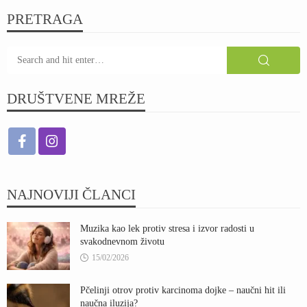
PRETRAGA
DRUŠTVENE MREŽE
NAJNOVIJI ČLANCI
Muzika kao lek protiv stresa i izvor radosti u
svakodnevnom životu
15/02/2026
Pčelinji otrov protiv karcinoma dojke – naučni hit ili
naučna iluzija?