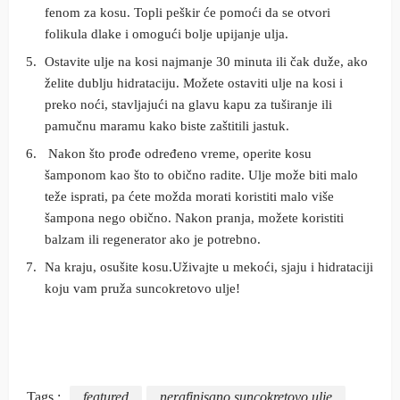
fenom za kosu. Topli peškir će pomoći da se otvori
folikula dlake i omogući bolje upijanje ulja.
Ostavite ulje na kosi najmanje 30 minuta ili čak duže, ako
želite dublju hidrataciju. Možete ostaviti ulje na kosi i
preko noći, stavljajući na glavu kapu za tuširanje ili
pamučnu maramu kako biste zaštitili jastuk.
Nakon što prođe određeno vreme, operite kosu
šamponom kao što to obično radite. Ulje može biti malo
teže isprati, pa ćete možda morati koristiti malo više
šampona nego obično. Nakon pranja, možete koristiti
balzam ili regenerator ako je potrebno.
Na kraju, osušite kosu.Uživajte u mekoći, sjaju i hidrataciji
koju vam pruža suncokretovo ulje!
Tags :
featured
nerafinisano suncokretovo ulje