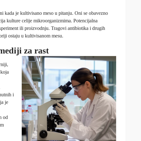
ni kada je kultivisano meso u pitanju. Oni se obavezno
cija kulture celije mikroorganizmima. Potencijalna
periment ili proizvodnju. Tragovi antibiotika i drugih
oriji ostaju u kultivisanom mesu.
mediji za rast
niji,
 koja
d
utnih i
a je
n od
om