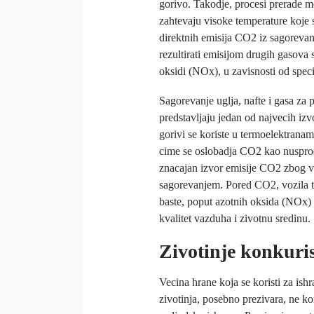
gorivo. Takodje, procesi prerade met
zahtevaju visoke temperature koje 
direktnih emisija CO2 iz sagorevan
rezultirati emisijom drugih gasova 
oksidi (NOx), u zavisnosti od specif
Sagorevanje uglja, nafte i gasa za p
predstavljaju jedan od najvecih izv
gorivi se koriste u termoelektrana
cime se oslobadja CO2 kao nusprod
znacajan izvor emisije CO2 zbog ve
sagorevanjem. Pored CO2, vozila t
baste, poput azotnih oksida (NOx) 
kvalitet vazduha i zivotnu sredinu.
Zivotinje konkuri
Vecina hrane koja se koristi za ish
zivotinja, posebno prezivara, ne kor