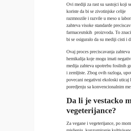
Ovi mediji za rast su sastojci koji s
koriste da bi se zivotinjske celije
razmnozile i razvile u meso u labo
zahteva visoke standarde preciscava
farmaceutskih proizvoda. To znaci 
bi se osiguralo da su mediji cisti i 
Ovaj proces preciscavanja zahteva v
hemikalija koje mogu imati negativ
medija zahteva upotrebu fosilnih go
i zemljiste. Zbog ovih razloga, up
povecani negativni ekoloski uticaj
poredjenju sa konvencionalnim m
Da li je vestacko 
vegeterijance?
Za vegane i vegeterijance, po mom
misljenju, konzumiranje kultivisan