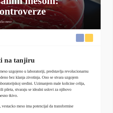
isanim mesom:
kontroverze
acko meso
i na tanjiru
eso uzgojeno u laboratoriji, predstavlja revolucionarnu
deno bez klanja zivotinja. Ono se stvara uzgojem
laboratorijskoj sredini. Uzimanjem male kolicine celija,
li pileta, stvaraju se idealni uslovi za njihovo
mesno tkivo.
a, vestacko meso ima potencijal da transformise