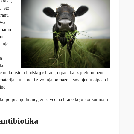
 krava,
, sto
hranu
Ova
nemamo
ao
tinje,
ih
sku
se ne koriste u ljudskoj ishrani, otpadaka iz prehrambene
 materijala u ishrani zivotinja pomaze u smanjenju otpada i
ine.
ku po pitanju hrane, jer se vecina hrane koju konzumiraju
antibiotika