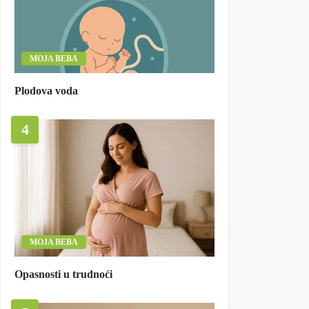
MOJA BEBA
Plodova voda
4
MOJA BEBA
Opasnosti u trudnoći