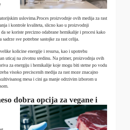
e
ratorijskim uslovima.Proces proizvodnje ovih medija za rast
nja i kontrole kvaliteta, slicno kao u proizvodnji
da se koriste precizno odabrane hemikalije i procesi kako
da sadrze sve potrebne sastojke za rast celija.
elike kolicine energije i resursa, kao i upotrebu
an uticaj na zivotnu sredinu. Na primer, proizvodnja ovih
riva za energiju i hemikalije koje mogu biti stetne po vodu
otreba visoko preciscenih medija za rast moze znacajno
 kultivisanog mesa i cini ga manje odrzivim izborom u
esom.
meso dobra opcija za vegane i
og