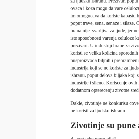
za ljudsku ishranu. Prezivari poput
ovaca i koza mogu da vare celulozu
im omogucava da koriste kabastu 
poput trave, sena, senaze i silaze. 
hrana nije svarljiva za ljude, jer 
iste sposobnosti varenja celuloze k
prezivari. U industriji hrane za zivo
koristi se velika kolicina sporednih
nusproizvoda biljnih i prehramben
industrija koji se ne koriste za ljud
ishranu, poput delova biljaka koji 
industrije i slicno. Koriscenje ovih
dodatnom opterecenju zivotne sred
Dakle, zivotinje ne konkurisu cove
ne koristi za ljudsku ishranu.
Zivotinje su pune 
A, vestacko meso nije?