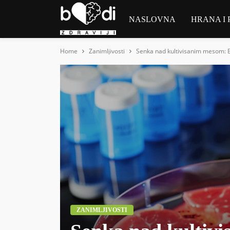
NASLOVNA
HRANA I 
Home
Zanimljivosti
Senka nad kultivisanim mesom: Ek
ZANIMLJIVOSTI