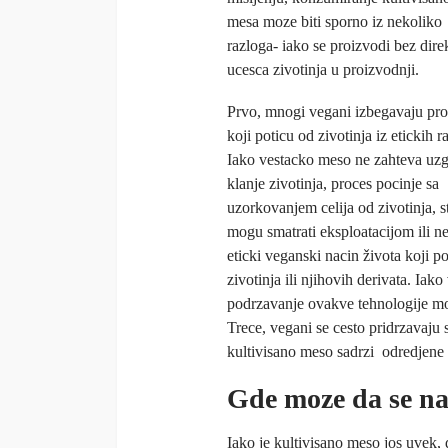
mesa moze biti sporno iz nekoliko
razloga- iako se proizvodi bez dir
ucesca zivotinja u proizvodnji.
Prvo, mnogi vegani izbegavaju pr
koji poticu od zivotinja iz etickih r
Iako vestacko meso ne zahteva uzg
klanje zivotinja, proces pocinje sa
uzorkovanjem celija od zivotinja, s
mogu smatrati eksploatacijom ili n
eticki veganski nacin života koji 
zivotinja ili njihovih derivata. Iak
podrzavanje ovakve tehnologije moz
Trece, vegani se cesto pridrzavaju s
kultivisano meso sadrzi odredjene s
Gde moze da se na
Iako je kultivisano meso jos uvek,