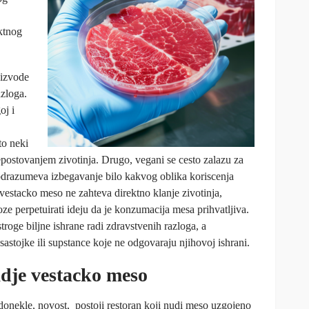
ektnog
oizvode
azloga.
oj i
to neki
epostovanjem zivotinja. Drugo, vegani se cesto zalazu za
podrazumeva izbegavanje bilo kakvog oblika koriscenja
o vestacko meso ne zahteva direktno klanje zivotinja,
e perpetuirati ideju da je konzumacija mesa prihvatljiva.
troge biljne ishrane radi zdravstvenih razloga, a
astojke ili supstance koje ne odgovaraju njihovoj ishrani.
dje vestacko meso
 donekle, novost, postoji restoran koji nudi meso uzgojeno