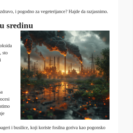
 zdravo, i pogodno za vegeterijance? Hajde da razjasnimo.
ju sredinu
ioksida
 sto
i
sa
ocesi
vatimo
nje
ageri i busilice, koji koriste fosilna goriva kao pogonsko