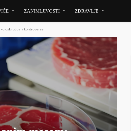
PIĆE
ZANIMLJIVOSTI
ZDRAVLJE
oloski uticaj i kontroverze