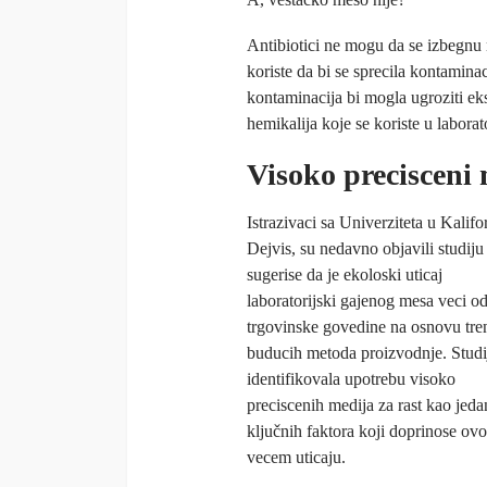
Antibiotici ne mogu da se izbegnu 
koriste da bi se sprecila kontamina
kontaminacija bi mogla ugroziti eks
hemikalija koje se koriste u laborat
Visoko precisceni 
Istrazivaci sa Univerziteta u Kalifor
Dejvis, su nedavno objavili studiju
sugerise da je ekoloski uticaj
laboratorijski gajenog mesa veci o
trgovinske govedine na osnovu tren
buducih metoda proizvodnje. Studij
identifikovala upotrebu visoko
preciscenih medija za rast kao jeda
ključnih faktora koji doprinose ov
vecem uticaju.