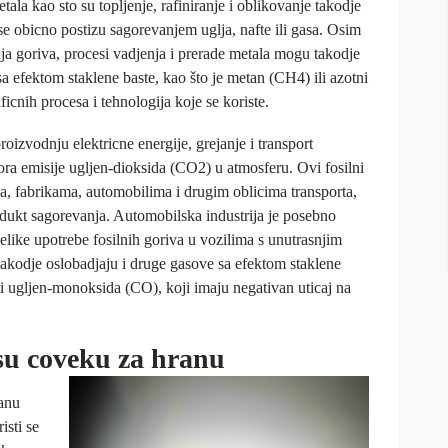
ala kao sto su topljenje, rafiniranje i oblikovanje takodje
se obicno postizu sagorevanjem uglja, nafte ili gasa. Osim
ja goriva, procesi vadjenja i prerade metala mogu takodje
sa efektom staklene baste, kao što je metan (CH4) ili azotni
icnih procesa i tehnologija koje se koriste.
roizvodnju elektricne energije, grejanje i transport
ora emisije ugljen-dioksida (CO2) u atmosferu. Ovi fosilni
ma, fabrikama, automobilima i drugim oblicima transporta,
ukt sagorevanja. Automobilska industrija je posebno
like upotrebe fosilnih goriva u vozilima s unutrasnjim
akodje oslobadjaju i druge gasove sa efektom staklene
i ugljen-monoksida (CO), koji imaju negativan uticaj na
su coveku za hranu
ranu
isti se