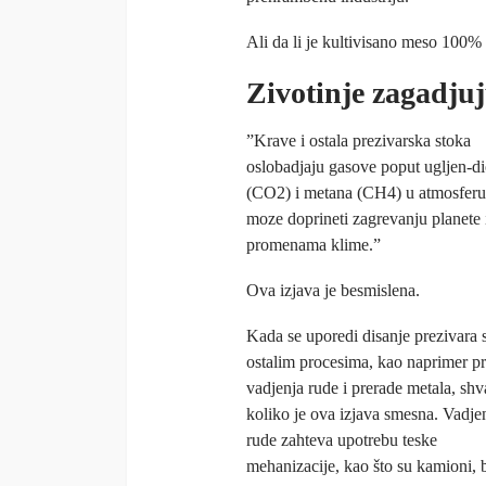
Ali da li je kultivisano meso 100%
Zivotinje zagadju
”Krave i ostala prezivarska stoka
oslobadjaju gasove poput ugljen-d
(CO2) i metana (CH4) u atmosferu,
moze doprineti zagrevanju planete 
promenama klime.”
Ova izjava je besmislena.
Kada se uporedi disanje prezivara 
ostalim procesima, kao naprimer pr
vadjenja rude i prerade metala, sh
koliko je ova izjava smesna. Vadje
rude zahteva upotrebu teske
mehanizacije, kao što su kamioni, b