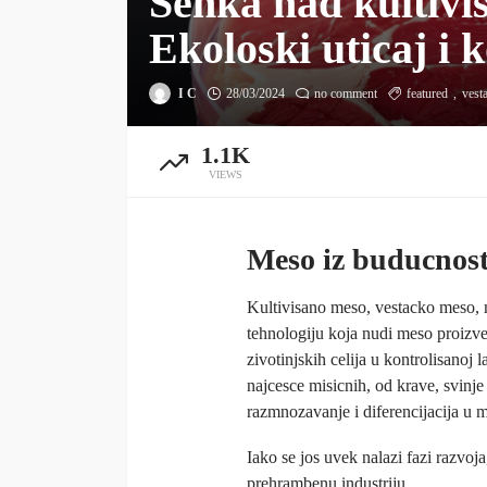
Senka nad kultiv
Ekoloski uticaj i 
I C
28/03/2024
no comment
featured
vest
1.1K
VIEWS
Meso iz buducnost
Kultivisano meso, vestacko meso, m
tehnologiju koja nudi meso proizve
zivotinjskih celija u kontrolisanoj 
najcesce misicnih, od krave, svinje i
razmnozavanje i diferencijacija u 
Iako se jos uvek nalazi fazi razvoj
prehrambenu industriju.