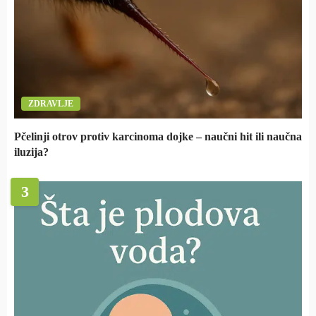
ZDRAVLJE
Pčelinji otrov protiv karcinoma dojke – naučni hit ili naučna
iluzija?
3