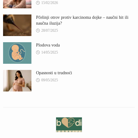
15/02/2026
Pčelinji otrov protiv karcinoma dojke – naučni hit ili
naučna iluzija?
28/07/2025
Plodova voda
14/05/2025
Opasnosti u trudnoći
09/05/2025