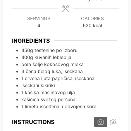
SERVINGS
CALORIES
4
620
kcal
INGREDIENTS
450g
testenine po izboru
400g
kuvanih leblebija
pola
šolje kokosovog mleka
3
čena belog luka, iseckana
1
crvena ljuta papričica, iseckana
iseckani kikiriki
1
kašika maslinovog ulja
kašičica svežeg peršuna
1
limeta isceđena, i odvojena kora
INSTRUCTIONS