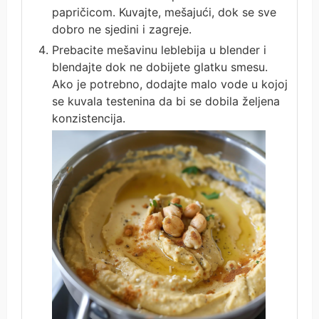
papričicom. Kuvajte, mešajući, dok se sve
dobro ne sjedini i zagreje.
Prebacite mešavinu leblebija u blender i
blendajte dok ne dobijete glatku smesu.
Ako je potrebno, dodajte malo vode u kojoj
se kuvala testenina da bi se dobila željena
konzistencija.