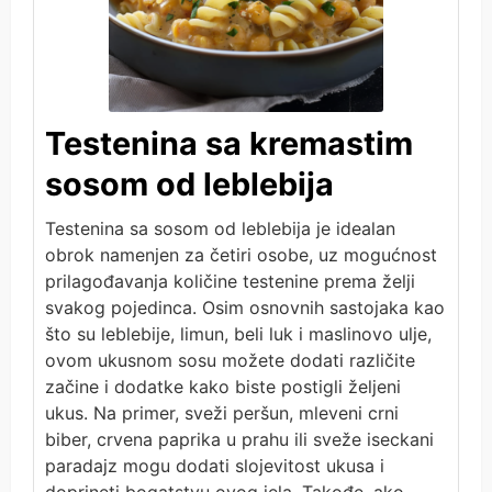
Testenina sa kremastim
sosom od leblebija
Testenina sa sosom od leblebija je idealan
obrok namenjen za četiri osobe, uz mogućnost
prilagođavanja količine testenine prema želji
svakog pojedinca. Osim osnovnih sastojaka kao
što su leblebije, limun, beli luk i maslinovo ulje,
ovom ukusnom sosu možete dodati različite
začine i dodatke kako biste postigli željeni
ukus. Na primer, sveži peršun, mleveni crni
biber, crvena paprika u prahu ili sveže iseckani
paradajz mogu dodati slojevitost ukusa i
doprineti bogatstvu ovog jela. Takođe, ako