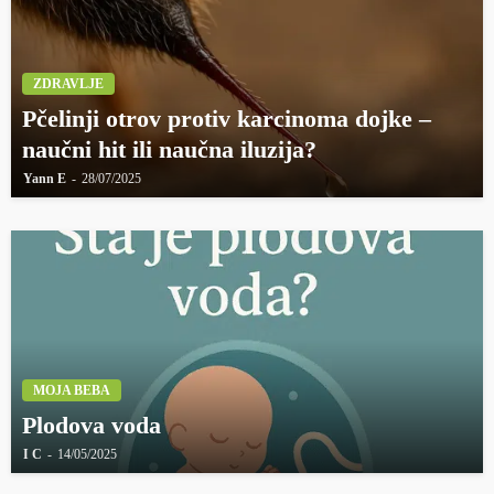
ZDRAVLJE
Pčelinji otrov protiv karcinoma dojke –
naučni hit ili naučna iluzija?
Yann E
28/07/2025
MOJA BEBA
Plodova voda
I C
14/05/2025