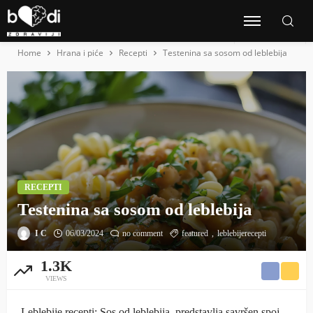
Home
Hrana i piće
Recepti
Testenina sa sosom od leblebija
RECEPTI
Testenina sa sosom od leblebija
I C
06/03/2024
no comment
featured
leblebijerecepti
1.3K
VIEWS
Leblebije recepti: Sos od leblebija, predstavlja savršen spoj