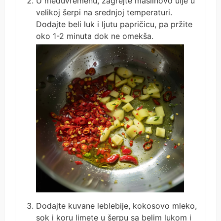
U međuvremenu, zagrejte maslinovo ulje u
velikoj šerpi na srednjoj temperaturi.
Dodajte beli luk i ljutu papričicu, pa pržite
oko 1-2 minuta dok ne omekša.
Dodajte kuvane leblebije, kokosovo mleko,
sok i koru limete u šerpu sa belim lukom i