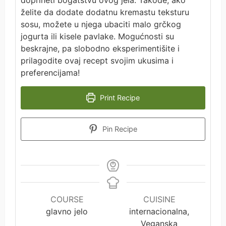
želite da dodate dodatnu kremastu teksturu
sosu, možete u njega ubaciti malo grčkog
jogurta ili kisele pavlake. Mogućnosti su
beskrajne, pa slobodno eksperimentišite i
prilagodite ovaj recept svojim ukusima i
preferencijama!
Print Recipe
Pin Recipe
COURSE
CUISINE
glavno jelo
internacionalna,
Veganska