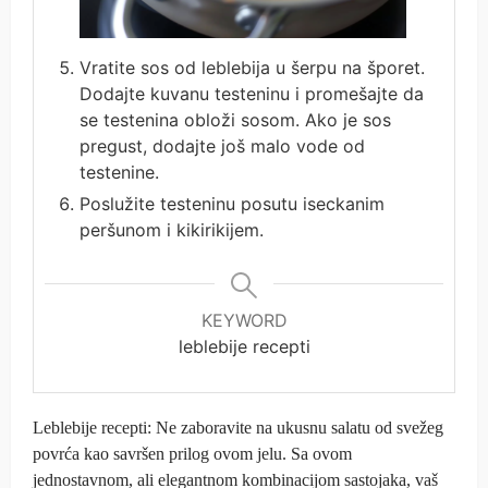
Vratite sos od leblebija u šerpu na šporet.
Dodajte kuvanu testeninu i promešajte da
se testenina obloži sosom. Ako je sos
pregust, dodajte još malo vode od
testenine.
Poslužite testeninu posutu iseckanim
peršunom i kikirikijem.
KEYWORD
leblebije recepti
Leblebije recepti: Ne zaboravite na ukusnu salatu od svežeg
povrća kao savršen prilog ovom jelu. Sa ovom
jednostavnom, ali elegantnom kombinacijom sastojaka, vaš