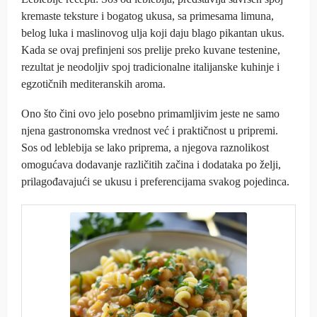
kremaste teksture i bogatog ukusa, sa primesama limuna,
belog luka i maslinovog ulja koji daju blago pikantan ukus.
Kada se ovaj prefinjeni sos prelije preko kuvane testenine,
rezultat je neodoljiv spoj tradicionalne italijanske kuhinje i
egzotičnih mediteranskih aroma.
Ono što čini ovo jelo posebno primamljivim jeste ne samo
njena gastronomska vrednost već i praktičnost u pripremi.
Sos od leblebija se lako priprema, a njegova raznolikost
omogućava dodavanje različitih začina i dodataka po želji,
prilagođavajući se ukusu i preferencijama svakog pojedinca.