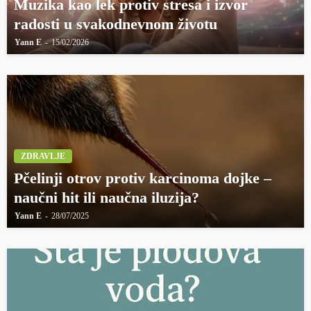
Muzika kao lek protiv stresa i izvor
radosti u svakodnevnom životu
Yann E
15/02/2026
ZDRAVLJE
Pčelinji otrov protiv karcinoma dojke –
naučni hit ili naučna iluzija?
Yann E
28/07/2025