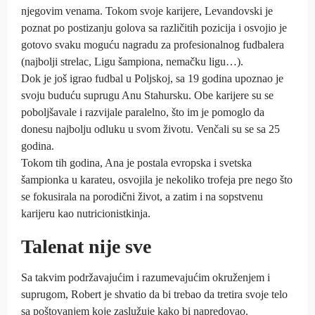
njegovim venama. Tokom svoje karijere, Levandovski je
poznat po postizanju golova sa različitih pozicija i osvojio je
gotovo svaku moguću nagradu za profesionalnog fudbalera
(najbolji strelac, Ligu šampiona, nemačku ligu…).
Dok je još igrao fudbal u Poljskoj, sa 19 godina upoznao je
svoju buduću suprugu Anu Stahursku. Obe karijere su se
poboljšavale i razvijale paralelno, što im je pomoglo da
donesu najbolju odluku u svom životu. Venčali su se sa 25
godina.
Tokom tih godina, Ana je postala evropska i svetska
šampionka u karateu, osvojila je nekoliko trofeja pre nego što
se fokusirala na porodični život, a zatim i na sopstvenu
karijeru kao nutricionistkinja.
Talenat nije sve
Sa takvim podržavajućim i razumevajućim okruženjem i
suprugom, Robert je shvatio da bi trebao da tretira svoje telo
sa poštovanjem koje zaslužuje kako bi napredovao.