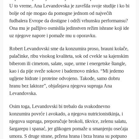
U to vreme, Ana Levandovska je završila svoje studije i ko bi
bolje od nje mogao da pomogne jednom od najvećih
fudbalera Evrope da dostigne i održi vrhunsku performansu?
Ona mu je pažljivo osmislila jedinstven režim ishrane koji ide
uz njegove napore i pomaže mu u oporavku.
Robert Levandovski sme da konzumira proso, brauni kolače,
palačinke, ribu visokog kvaliteta, sok od cvekle sa kajenskim
biberom ili cimetom, salate, supe, urme i energetske štangle,
kao i da pije sveže sokove i bademovo mleko. “Mi jedemo
ugljene hidrate i proteine odvojeno. Takođe, samo dobru
hranu bez laktoze”, objašnjava njegova supruga Ana
Levandovska.
Osim toga, Levandovski bi trebalo da svakodnevno
konzumira povrće i avokado, a njegova nutricionistkinja, i
njegova supruga, preporučuje brokoli, tikvice, zelenu salatu,
šargarepu i spanać, jer glikogen pomaže u smanjenju osećaja
umora. S druge strane, pržena hrana i brza hrana su potpuno