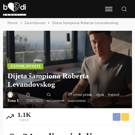
Home
Zanimljivosti
Dijeta šampiona Roberta Levandovskog
ZANIMLJIVOSTI
Dijeta šampiona Roberta
Levandovskog
crveni pirinac
dijeta
featured
Yann E
13/07/2023
no comment
nutricionista
1.1K
VIEWS