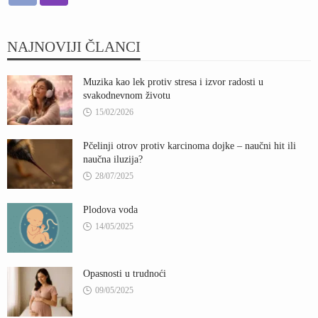
NAJNOVIJI ČLANCI
Muzika kao lek protiv stresa i izvor radosti u
svakodnevnom životu
15/02/2026
Pčelinji otrov protiv karcinoma dojke – naučni hit ili
naučna iluzija?
28/07/2025
Plodova voda
14/05/2025
Opasnosti u trudnoći
09/05/2025