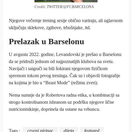
Credit: TWITTER/@FCBARCELONA
Njegove večernje trening sesije obično variraju, ali uglavnom
uključuju sklekove, zgibove, trbušnjake, itd.
Prelazak u Barselonu
U avgustu 2022. godine, Levandovski je prešao u Barselonu
da se pridruži jednom od najpoznatijih klubova na svetu.
Navijači i saigrači su bili šokirani njegovom fizičkom
spremom tokom prvog treninga. Čak su i objavili fotografije
na kojima je bio u “Beast Mode” (režimu zveri).
Nema sumnje da je Robertova radna etika, u kombinaciji sa
strogo kontrolisanom ishranom uz podršku njegove lične
nutricionistkinje, doprinela da ostane na vrhuncu.
Tags :
crveni pirinac
dijeta
featured