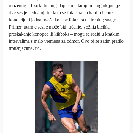
uloženog u fizički trening. Tipičan jutarnji trening uključuje
dve sesije: jedna ujutru koja se fokusira na kardio i core
kondiciju, i jedna uveče koja se fokusira na trening snage.
Primer jutarnje sesije može biti: trčanje, vožnja bicikla,
preskakanje konopca ili kikboks – mogu se raditi u kratkim
intervalima s malo vremena za odmor. Ovo bi se zatim pratilo
trbušnjacima, itd.