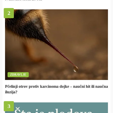
2
ZDRAVLJE
Pčelinji otrov protiv karcinoma dojke – naučni hit ili naučna
iluzija?
3