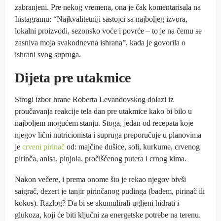
zabranjeni. Pre nekog vremena, ona je čak komentarisala na
Instagramu: “Najkvalitetniji sastojci sa najboljeg izvora,
lokalni proizvodi, sezonsko voće i povrće – to je na čemu se
zasniva moja svakodnevna ishrana”, kada je govorila o
ishrani svog supruga.
Dijeta pre utakmice
Strogi izbor hrane Roberta Levandovskog dolazi iz
proučavanja reakcije tela dan pre utakmice kako bi bilo u
najboljem mogućem stanju. Stoga, jedan od recepata koje
njegov lični nutricionista i supruga preporučuje u planovima
je
crveni pirinač
od: majčine dušice, soli, kurkume, crvenog
pirinča, anisa, pinjola, pročišćenog putera i crnog kima.
Nakon večere, i prema onome što je rekao njegov bivši
saigrač, dezert je tanjir pirinčanog pudinga (badem, pirinač ili
kokos). Razlog? Da bi se akumulirali ugljeni hidrati i
glukoza, koji će biti ključni za energetske potrebe na terenu.