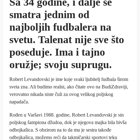
Sa 34 godine, i dalje se
smatra jednim od
najboljih fudbalera na
svetu. Talenat nije sve što
poseduje. Ima i tajno
oružje; svoju suprugu.
Robert Levandovski je ime koje svaki ljubitelj fudbala širom
sveta zna. Ali budimo realni, ako čitate ovo na BudiZdraviji,
verovatno nikada niste čuli za ovog velikog poljskog
napadača.
Rođen u Varšavi 1988. godine, Robert Levandovski je sin
poljskog šampiona džudoa, dok je njegova majka bila bivša
odbojkašica. S obzirom na to da mu je sestra takođe
odbojkašica, možemo reći da takmičarski sportovi teku