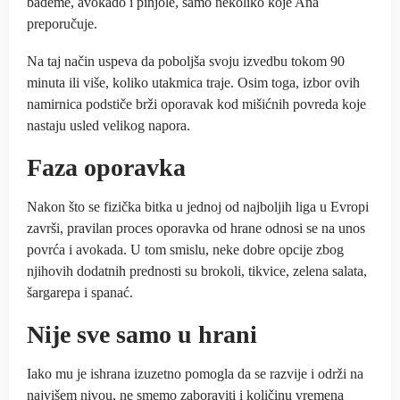
bademe, avokado i pinjole, samo nekoliko koje Ana
preporučuje.
Na taj način uspeva da poboljša svoju izvedbu tokom 90
minuta ili više, koliko utakmica traje. Osim toga, izbor ovih
namirnica podstiče brži oporavak kod mišićnih povreda koje
nastaju usled velikog napora.
Faza oporavka
Nakon što se fizička bitka u jednoj od najboljih liga u Evropi
završi, pravilan proces oporavka od hrane odnosi se na unos
povrća i avokada. U tom smislu, neke dobre opcije zbog
njihovih dodatnih prednosti su brokoli, tikvice, zelena salata,
šargarepa i spanać.
Nije sve samo u hrani
Iako mu je ishrana izuzetno pomogla da se razvije i održi na
najvišem nivou, ne smemo zaboraviti i količinu vremena