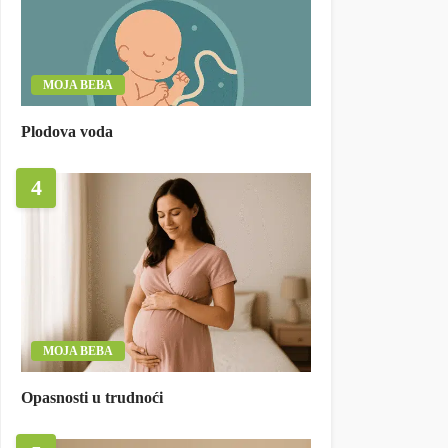
MOJA BEBA
Plodova voda
4
MOJA BEBA
Opasnosti u trudnoći