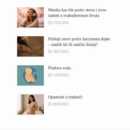
Muzika kao lek protiv stresa i izvor
radosti u svakodnevnom životu
15/02/2026
Pčelinji otrov protiv karcinoma dojke
– naučni hit ili naučna iluzija?
28/07/2025
Plodova voda
14/05/2025
Opasnosti u trudnoći
09/05/2025