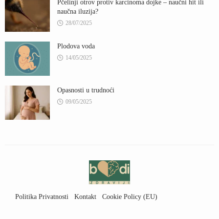
Pčelinji otrov protiv karcinoma dojke – naučni hit ili
naučna iluzija?
28/07/2025
Plodova voda
14/05/2025
Opasnosti u trudnoći
09/05/2025
Politika Privatnosti
Kontakt
Cookie Policy (EU)