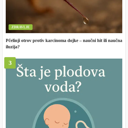
ZDRAVLJE
Pčelinji otrov protiv karcinoma dojke – naučni hit ili naučna
iluzija?
3