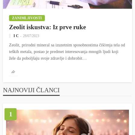
ZANIMLJIVOSTI
Zeolit iskustva: Iz prve ruke
I C
28/07/2023
Zeolit, prirodni mineral sa izuzetnim sposobnostima čišćenja tela od
teških metala, postao je predmet interesovanja mnogih ljudi koji
žele da poboljšaju svoje zdravlje i dobrobit....
NAJNOVIJI ČLANCI
1