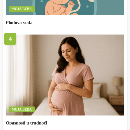
MOJA BEBA
Plodova voda
4
MOJA BEBA
Opasnosti u trudnoći