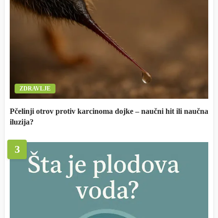
ZDRAVLJE
Pčelinji otrov protiv karcinoma dojke – naučni hit ili naučna
iluzija?
3