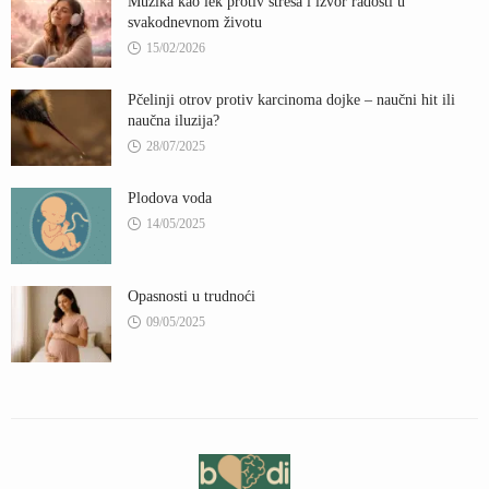
Muzika kao lek protiv stresa i izvor radosti u
svakodnevnom životu
15/02/2026
Pčelinji otrov protiv karcinoma dojke – naučni hit ili
naučna iluzija?
28/07/2025
Plodova voda
14/05/2025
Opasnosti u trudnoći
09/05/2025