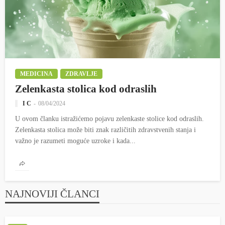
MEDICINA
ZDRAVLJE
Zelenkasta stolica kod odraslih
I C
08/04/2024
U ovom članku istražićemo pojavu zelenkaste stolice kod odraslih.
Zelenkasta stolica može biti znak različitih zdravstvenih stanja i
važno je razumeti moguće uzroke i kada...
NAJNOVIJI ČLANCI