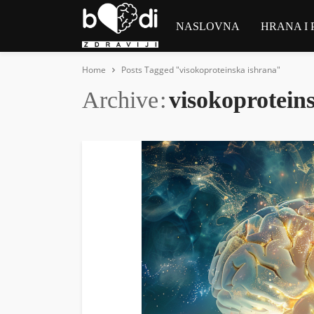
NASLOVNA
HRANA I 
Home
Posts Tagged "visokoproteinska ishrana"
Archive
visokoprotein