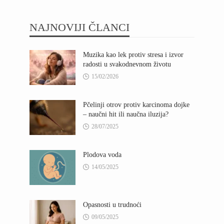
NAJNOVIJI ČLANCI
Muzika kao lek protiv stresa i izvor
radosti u svakodnevnom životu
15/02/2026
Pčelinji otrov protiv karcinoma dojke
– naučni hit ili naučna iluzija?
28/07/2025
Plodova voda
14/05/2025
Opasnosti u trudnoći
09/05/2025