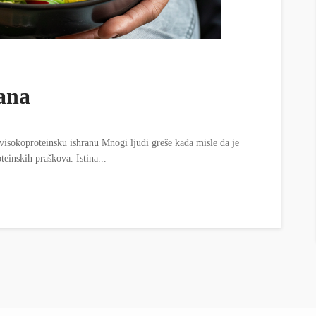
ana
 visokoproteinsku ishranu Mnogi ljudi greše kada misle da je
einskih praškova. Istina...