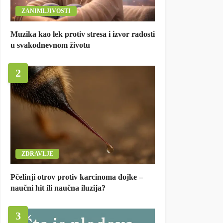
ZANIMLJIVOSTI
Muzika kao lek protiv stresa i izvor radosti
u svakodnevnom životu
2
ZDRAVLJE
Pčelinji otrov protiv karcinoma dojke –
naučni hit ili naučna iluzija?
3