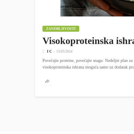
ZANIMLJIVOSTI
Visokoproteinska ishr
I C
15/05/2024
Povećajte proteine, povećajte snagu: Nedeljni plan za
visokoproteinska ishrana moguća samo uz dodatak prot