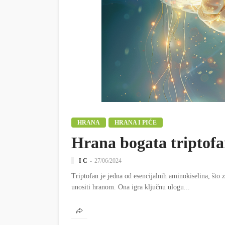
HRANA
HRANA I PIĆE
Hrana bogata triptof
I C
27/06/2024
Triptofan je jedna od esencijalnih aminokiselina, što 
unositi hranom. Ona igra ključnu ulogu...