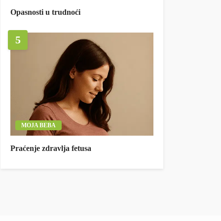
Opasnosti u trudnoći
5
MOJA BEBA
Praćenje zdravlja fetusa