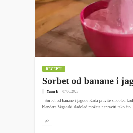
RECEPTI
Sorbet od banane i ja
Yann E
07/05/2023
Sorbet od banane i jagode Kada pravite sladoled kod 
blendera.Veganski sladoled možete napraviti tako što..