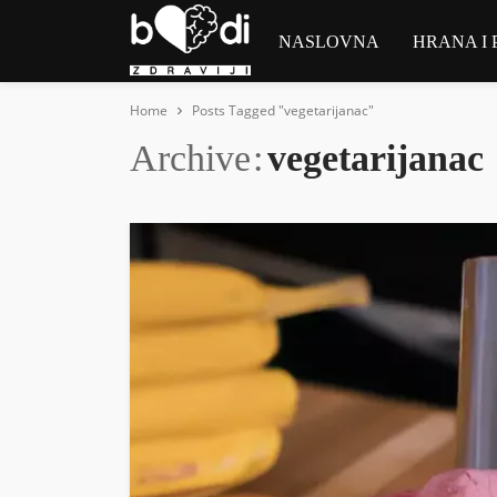
NASLOVNA
HRANA I 
Home
Posts Tagged "vegetarijanac"
Archive
vegetarijanac