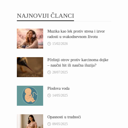
NAJNOVIJI ČLANCI
Muzika kao lek protiv stresa i izvor
radosti u svakodnevnom životu
15/02/2026
Pčelinji otrov protiv karcinoma dojke
– naučni hit ili naučna iluzija?
28/07/2025
Plodova voda
14/05/2025
Opasnosti u trudnoći
09/05/2025