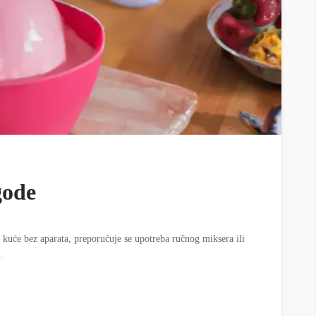
gode
kuće bez aparata, preporučuje se upotreba ručnog miksera ili
.