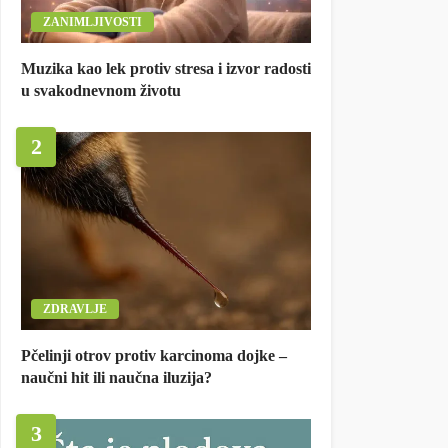
ZANIMLJIVOSTI
Muzika kao lek protiv stresa i izvor radosti
u svakodnevnom životu
2
ZDRAVLJE
Pčelinji otrov protiv karcinoma dojke –
naučni hit ili naučna iluzija?
3