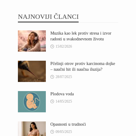
NAJNOVIJI ČLANCI
Muzika kao lek protiv stresa i izvor
radosti u svakodnevnom životu
15/02/2026
Pčelinji otrov protiv karcinoma dojke
– naučni hit ili naučna iluzija?
28/07/2025
Plodova voda
14/05/2025
Opasnosti u trudnoći
09/05/2025