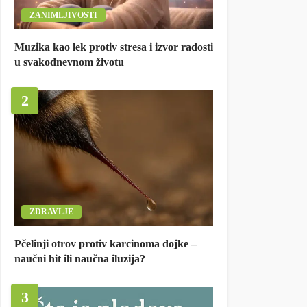
ZANIMLJIVOSTI
Muzika kao lek protiv stresa i izvor radosti
u svakodnevnom životu
2
ZDRAVLJE
Pčelinji otrov protiv karcinoma dojke –
naučni hit ili naučna iluzija?
3