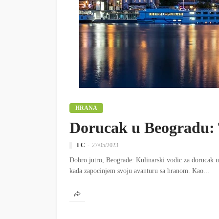
HRANA
Dorucak u Beogradu: 
I C
27/05/2023
Dobro jutro, Beograde: Kulinarski vodic za dorucak 
kada zapocinjem svoju avanturu sa hranom. Kao...