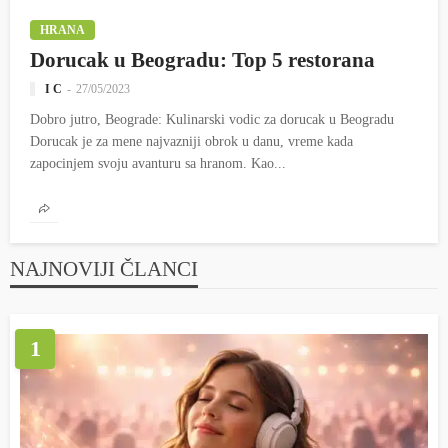
HRANA
Dorucak u Beogradu: Top 5 restorana
I C
27/05/2023
Dobro jutro, Beograde: Kulinarski vodic za dorucak u Beogradu
Dorucak je za mene najvazniji obrok u danu, vreme kada
zapocinjem svoju avanturu sa hranom. Kao...
NAJNOVIJI ČLANCI
1