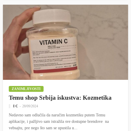
ZANIMLJIVOSTI
Temu shop Srbija iskustva: Kozmetika
I C
28/09/2024
Nedavno sam odlučila da naručim kozmetiku putem Temu
aplikacije, i pažljivo sam istražila sve dostupne brendove na
vebsajtu, pre nego što sam se upustila u...