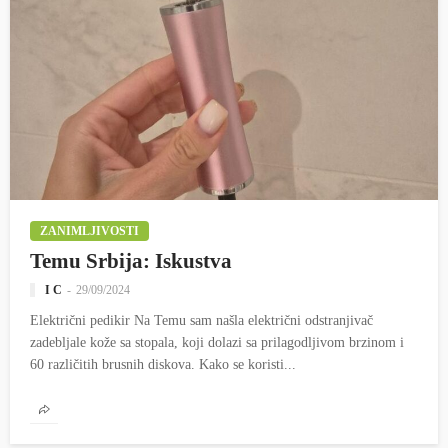
ZANIMLJIVOSTI
Temu Srbija: Iskustva
I C
29/09/2024
Električni pedikir Na Temu sam našla električni odstranjivač
zadebljale kože sa stopala, koji dolazi sa prilagodljivom brzinom i
60 različitih brusnih diskova. Kako se koristi...