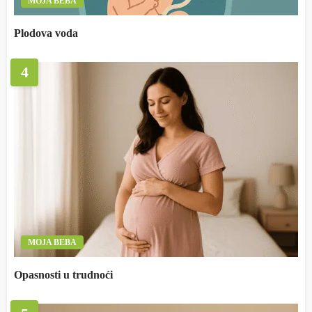
MOJA BEBA
Plodova voda
4
MOJA BEBA
Opasnosti u trudnoći