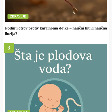
ZDRAVLJE
Pčelinji otrov protiv karcinoma dojke – naučni hit ili naučna
iluzija?
3