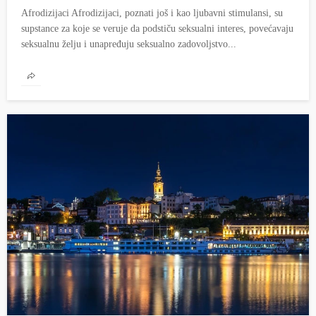
Afrodizijaci Afrodizijaci, poznati još i kao ljubavni stimulansi, su
supstance za koje se veruje da podstiču seksualni interes, povećavaju
seksualnu želju i unapređuju seksualno zadovoljstvo...