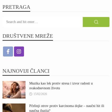
PRETRAGA
DRUŠTVENE MREŽE
NAJNOVIJI ČLANCI
Muzika kao lek protiv stresa i izvor radosti u
svakodnevnom životu
15/02/2026
Pčelinji otrov protiv karcinoma dojke – naučni hit ili
naučna iluzija?