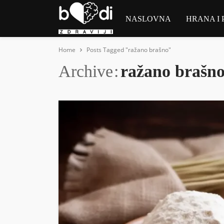
NASLOVNA
HRANA I 
Home
Posts Tagged "ražano brašno"
Archive
ražano brašn