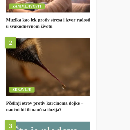
ZANIMLJIVOSTI
Muzika kao lek protiv stresa i izvor radosti
u svakodnevnom životu
2
ZDRAVLJE
Pčelinji otrov protiv karcinoma dojke –
naučni hit ili naučna iluzija?
3