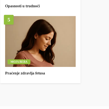
Opasnosti u trudnoći
5
MOJA BEBA
Praćenje zdravlja fetusa