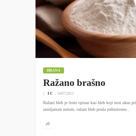
HRANA
Ražano brašno
I C
14/07/2023
Ražani hleb je često opisan kao hleb koji nosi ukus 
zemljanom notom, ražani hleb pruža jedinstveno...