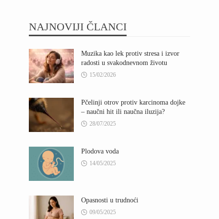
NAJNOVIJI ČLANCI
Muzika kao lek protiv stresa i izvor
radosti u svakodnevnom životu
15/02/2026
Pčelinji otrov protiv karcinoma dojke
– naučni hit ili naučna iluzija?
28/07/2025
Plodova voda
14/05/2025
Opasnosti u trudnoći
09/05/2025