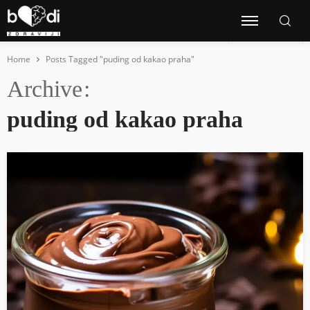
Home
Posts Tagged "puding od kakao praha"
Archive
puding od kakao praha