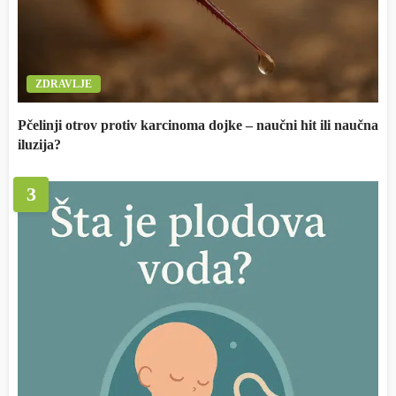
ZDRAVLJE
Pčelinji otrov protiv karcinoma dojke – naučni hit ili naučna
iluzija?
3