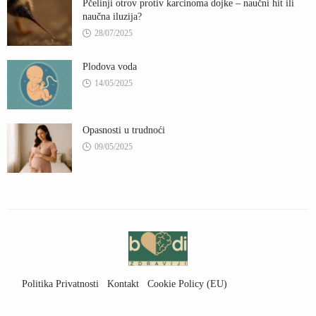
Pčelinji otrov protiv karcinoma dojke – naučni hit ili
naučna iluzija?
28/07/2025
Plodova voda
14/05/2025
Opasnosti u trudnoći
09/05/2025
Politika Privatnosti
Kontakt
Cookie Policy (EU)