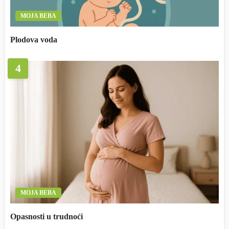
MOJA BEBA
Plodova voda
4
MOJA BEBA
Opasnosti u trudnoći