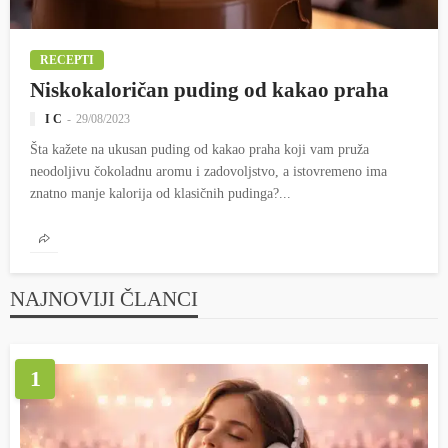
RECEPTI
Niskokaloričan puding od kakao praha
I C
29/08/2023
Šta kažete na ukusan puding od kakao praha koji vam pruža
neodoljivu čokoladnu aromu i zadovoljstvo, a istovremeno ima
znatno manje kalorija od klasičnih pudinga?...
NAJNOVIJI ČLANCI
1