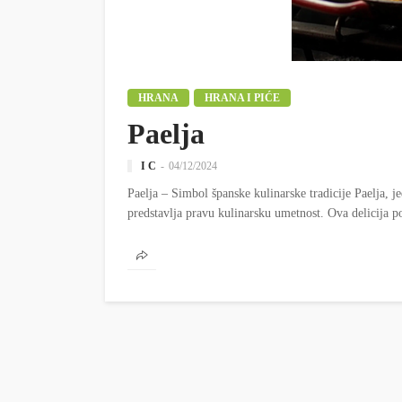
HRANA
HRANA I PIĆE
Paelja
I C
04/12/2024
Paelja – Simbol španske kulinarske tradicije Paelja, je
predstavlja pravu kulinarsku umetnost. Ova delicija poti