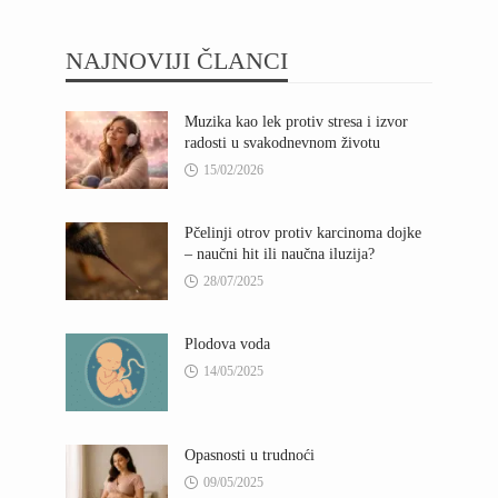
NAJNOVIJI ČLANCI
Muzika kao lek protiv stresa i izvor
radosti u svakodnevnom životu
15/02/2026
Pčelinji otrov protiv karcinoma dojke
– naučni hit ili naučna iluzija?
28/07/2025
Plodova voda
14/05/2025
Opasnosti u trudnoći
09/05/2025