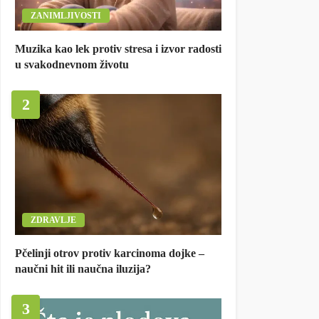
ZANIMLJIVOSTI
Muzika kao lek protiv stresa i izvor radosti
u svakodnevnom životu
2
ZDRAVLJE
Pčelinji otrov protiv karcinoma dojke –
naučni hit ili naučna iluzija?
3