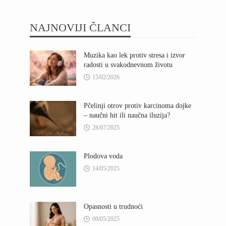
NAJNOVIJI ČLANCI
Muzika kao lek protiv stresa i izvor
radosti u svakodnevnom životu
15/02/2026
Pčelinji otrov protiv karcinoma dojke
– naučni hit ili naučna iluzija?
28/07/2025
Plodova voda
14/05/2025
Opasnosti u trudnoći
09/05/2025