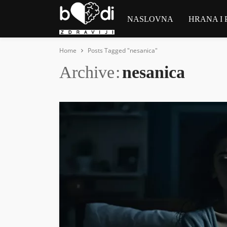
NASLOVNA
HRANA I 
Home
Posts Tagged "nesanica"
Archive
nesanica