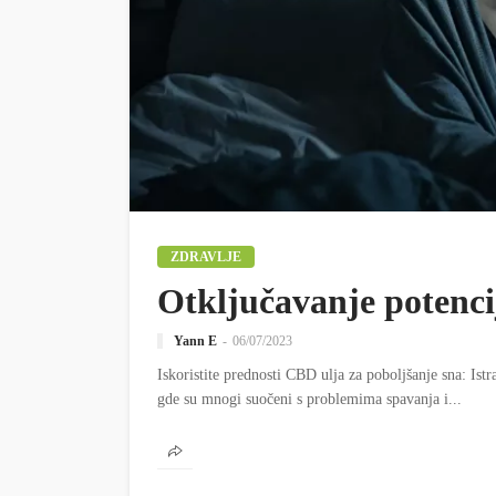
ZDRAVLJE
Otključavanje potenci
Yann E
06/07/2023
Iskoristite prednosti CBD ulja za poboljšanje sna: Ist
gde su mnogi suočeni s problemima spavanja i...