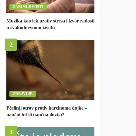
ZANIMLJIVOSTI
Muzika kao lek protiv stresa i izvor radosti
u svakodnevnom životu
2
ZDRAVLJE
Pčelinji otrov protiv karcinoma dojke –
naučni hit ili naučna iluzija?
3