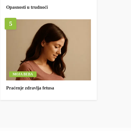
Opasnosti u trudnoći
5
MOJA BEBA
Praćenje zdravlja fetusa