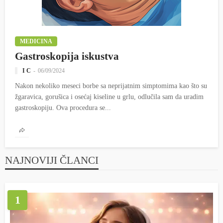
MEDICINA
Gastroskopija iskustva
I C
06/09/2024
Nakon nekoliko meseci borbe sa neprijatnim simptomima kao što su
žgaravica, gorušica i osećaj kiseline u grlu, odlučila sam da uradim
gastroskopiju. Ova procedura se...
NAJNOVIJI ČLANCI
1