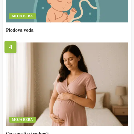
MOJA BEBA
Plodova voda
4
MOJA BEBA
Opasnosti u trudnoći