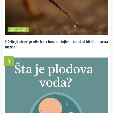
ZDRAVLJE
Pčelinji otrov protiv karcinoma dojke – naučni hit ili naučna
iluzija?
3