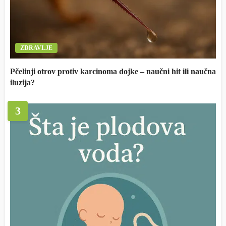
ZDRAVLJE
Pčelinji otrov protiv karcinoma dojke – naučni hit ili naučna
iluzija?
3