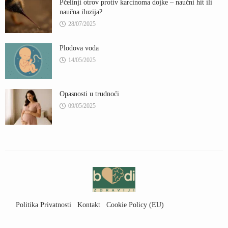
Pčelinji otrov protiv karcinoma dojke – naučni hit ili
naučna iluzija?
28/07/2025
Plodova voda
14/05/2025
Opasnosti u trudnoći
09/05/2025
Politika Privatnosti
Kontakt
Cookie Policy (EU)