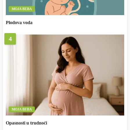
MOJA BEBA
Plodova voda
4
MOJA BEBA
Opasnosti u trudnoći