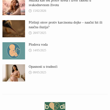
Muzika kao lek protiv stresa i izvor radosti u
svakodnevnom životu
15/02/2026
Pčelinji otrov protiv karcinoma dojke – naučni hit ili
naučna iluzija?
28/07/2025
Plodova voda
14/05/2025
Opasnosti u trudnoći
09/05/2025