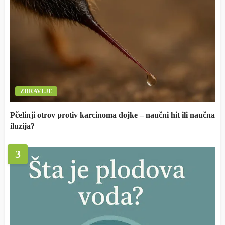
ZDRAVLJE
Pčelinji otrov protiv karcinoma dojke – naučni hit ili naučna
iluzija?
3