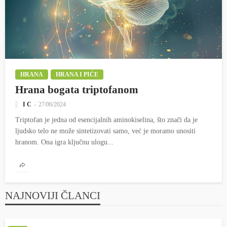
HRANA
HRANA I PIĆE
Hrana bogata triptofanom
I C
27/06/2024
Triptofan je jedna od esencijalnih aminokiselina, što znači da je
ljudsko telo ne može sintetizovati samo, već je moramo unositi
hranom. Ona igra ključnu ulogu...
NAJNOVIJI ČLANCI