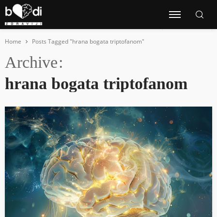
Home
Posts Tagged "hrana bogata triptofanom"
Archive
hrana bogata triptofanom