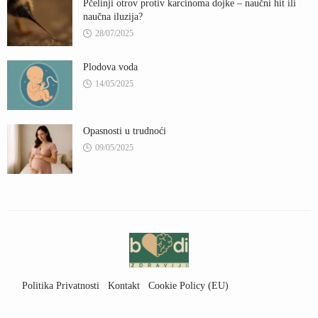
Pčelinji otrov protiv karcinoma dojke – naučni hit ili
naučna iluzija?
28/07/2025
Plodova voda
14/05/2025
Opasnosti u trudnoći
09/05/2025
Politika Privatnosti
Kontakt
Cookie Policy (EU)