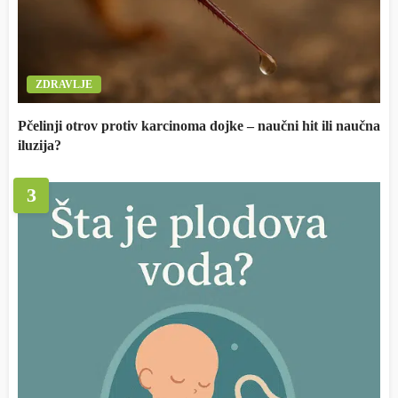
ZDRAVLJE
Pčelinji otrov protiv karcinoma dojke – naučni hit ili naučna
iluzija?
3