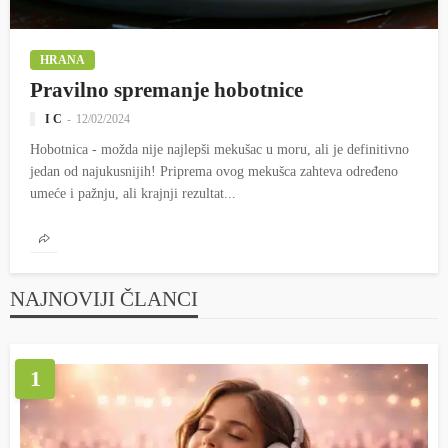
HRANA
Pravilno spremanje hobotnice
I C
12/02/2024
Hobotnica - možda nije najlepši mekušac u moru, ali je definitivno
jedan od najukusnijih! Priprema ovog mekušca zahteva određeno
umeće i pažnju, ali krajnji rezultat...
NAJNOVIJI ČLANCI
1