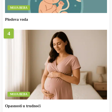
MOJA BEBA
Plodova voda
4
MOJA BEBA
Opasnosti u trudnoći