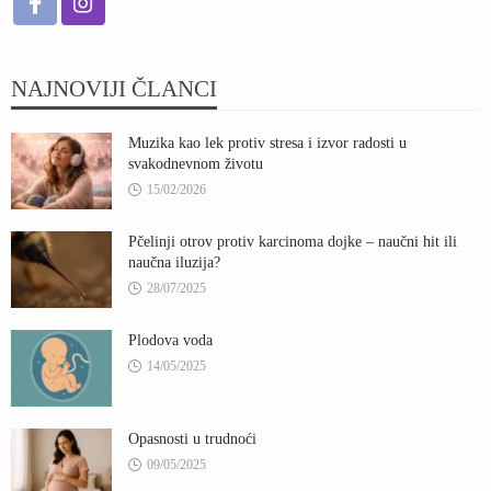
NAJNOVIJI ČLANCI
Muzika kao lek protiv stresa i izvor radosti u
svakodnevnom životu
15/02/2026
Pčelinji otrov protiv karcinoma dojke – naučni hit ili
naučna iluzija?
28/07/2025
Plodova voda
14/05/2025
Opasnosti u trudnoći
09/05/2025