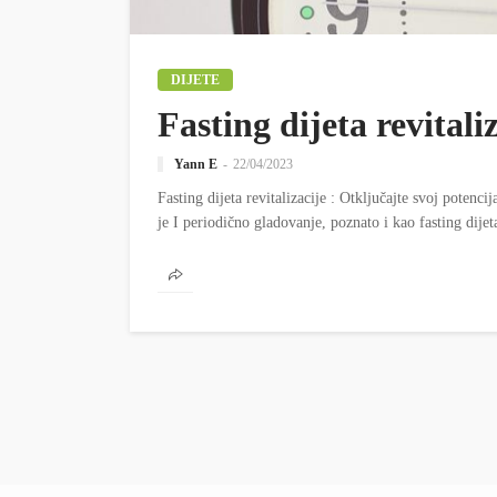
DIJETE
Fasting dijeta revitali
Yann E
22/04/2023
Fasting dijeta revitalizacije : Otključajte svoj potenci
je I periodično gladovanje, poznato i kao fasting dijeta