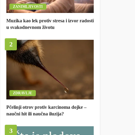
ZANIMLJIVOSTI
Muzika kao lek protiv stresa i izvor radosti
u svakodnevnom životu
2
ZDRAVLJE
Pčelinji otrov protiv karcinoma dojke –
naučni hit ili naučna iluzija?
3