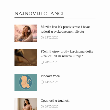
NAJNOVIJI ČLANCI
Muzika kao lek protiv stresa i izvor
radosti u svakodnevnom životu
15/02/2026
Pčelinji otrov protiv karcinoma dojke
– naučni hit ili naučna iluzija?
28/07/2025
Plodova voda
14/05/2025
Opasnosti u trudnoći
09/05/2025