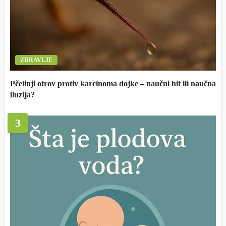
ZDRAVLJE
Pčelinji otrov protiv karcinoma dojke – naučni hit ili naučna
iluzija?
3