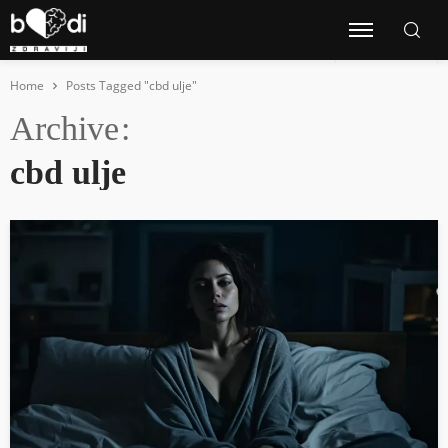
Home
Posts Tagged "cbd ulje"
Archive
cbd ulje