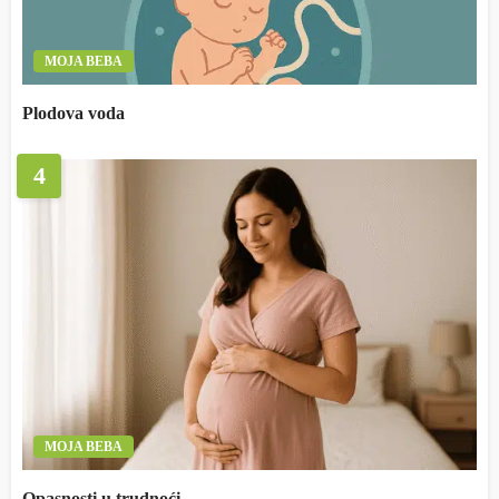
MOJA BEBA
Plodova voda
4
MOJA BEBA
Opasnosti u trudnoći