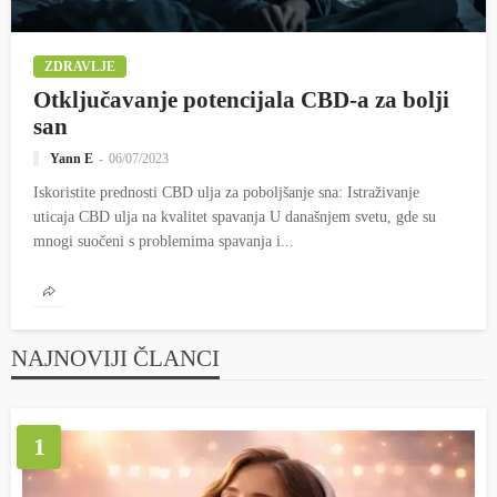
ZDRAVLJE
Otključavanje potencijala CBD-a za bolji
san
Yann E
06/07/2023
Iskoristite prednosti CBD ulja za poboljšanje sna: Istraživanje
uticaja CBD ulja na kvalitet spavanja U današnjem svetu, gde su
mnogi suočeni s problemima spavanja i...
NAJNOVIJI ČLANCI
1