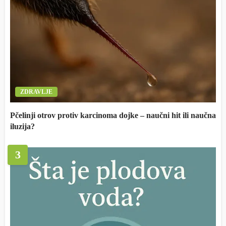
ZDRAVLJE
Pčelinji otrov protiv karcinoma dojke – naučni hit ili naučna
iluzija?
3