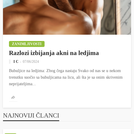
ZANIMLJIVOSTI
Razlozi izbijanja akni na ledjima
I C
07/06/2024
Bubuljice na ledjima: Zbog čega nastaju Svako od nas se u nekom
trenutku suočio sa bubuljicama na licu, ali šta je sa onim skrivenim
neprijateljima...
NAJNOVIJI ČLANCI