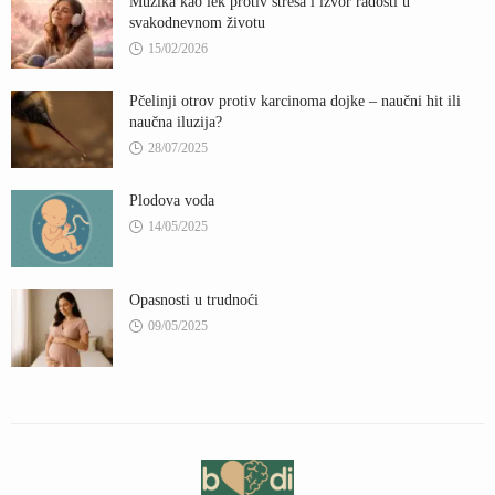
Muzika kao lek protiv stresa i izvor radosti u
svakodnevnom životu
15/02/2026
Pčelinji otrov protiv karcinoma dojke – naučni hit ili
naučna iluzija?
28/07/2025
Plodova voda
14/05/2025
Opasnosti u trudnoći
09/05/2025