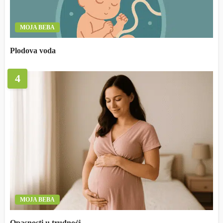
MOJA BEBA
Plodova voda
4
MOJA BEBA
Opasnosti u trudnoći