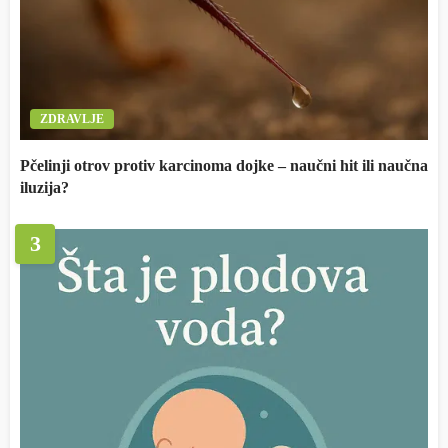
ZDRAVLJE
Pčelinji otrov protiv karcinoma dojke – naučni hit ili naučna
iluzija?
3