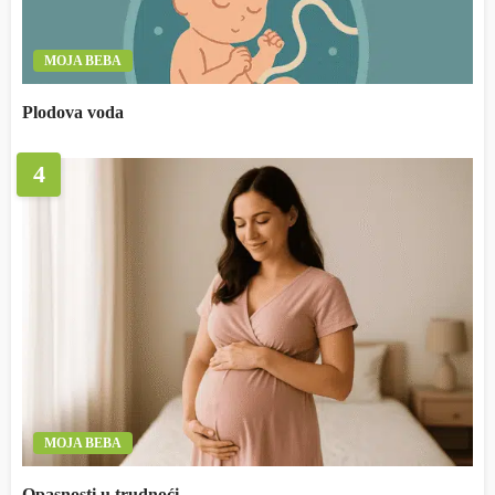
MOJA BEBA
Plodova voda
4
MOJA BEBA
Opasnosti u trudnoći