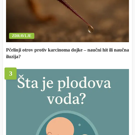
ZDRAVLJE
Pčelinji otrov protiv karcinoma dojke – naučni hit ili naučna
iluzija?
3