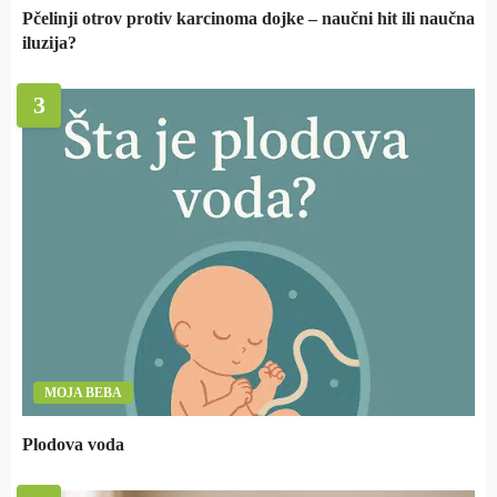
Pčelinji otrov protiv karcinoma dojke – naučni hit ili naučna
iluzija?
3
MOJA BEBA
Plodova voda