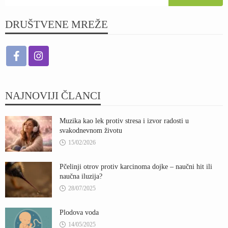
DRUŠTVENE MREŽE
NAJNOVIJI ČLANCI
Muzika kao lek protiv stresa i izvor radosti u
svakodnevnom životu
15/02/2026
Pčelinji otrov protiv karcinoma dojke – naučni hit ili
naučna iluzija?
28/07/2025
Plodova voda
14/05/2025