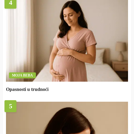
4
MOJA BEBA
Opasnosti u trudnoći
5