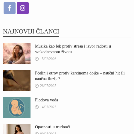
NAJNOVIJI ČLANCI
Muzika kao lek protiv stresa i izvor radosti u
svakodnevnom životu
15/02/2026
Pčelinji otrov protiv karcinoma dojke – naučni hit ili
naučna iluzija?
28/07/2025
Plodova voda
14/05/2025
Opasnosti u trudnoći