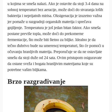
u kojima se smeša nalazi. Ako je ostavite da stoji 3-4 dana na
sobnoj temperaturi bez aeracije, može doći do stvaranja loših
bakterija i neprijatnih mirisa. Oksigenacija je izuzetno važna
jer pomaže u razgradnji organskih materija i sprečava
gnjiljenje. Temperatura je još jedan bitan faktor. Ako smeša
postane previše topla, može doći do prekomerne
fermentacije, što može biti štetno za biljke. Idealno je da
tečno đubrivo bude na umerenoj temperaturi, što će pomoći u
očuvanju hranljivih materija. Preporučuje se da ne ostavljate
smešu da stoji duže od 24 sata. Ovim pristupom osiguravate
da ostane sveža i bogata hranljivim materijama koje su
potrebne vašim biljkama.
Brzo razgrađivanje