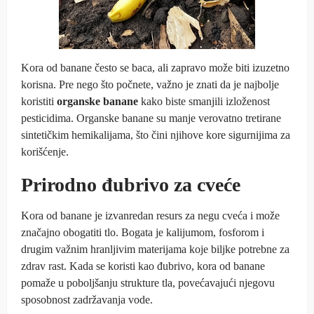
Kora od banane često se baca, ali zapravo može biti izuzetno
korisna. Pre nego što počnete, važno je znati da je najbolje
koristiti
organske banane
kako biste smanjili izloženost
pesticidima. Organske banane su manje verovatno tretirane
sintetičkim hemikalijama, što čini njihove kore sigurnijima za
korišćenje.
Prirodno đubrivo za cveće
Kora od banane je izvanredan resurs za negu cveća i može
značajno obogatiti tlo. Bogata je kalijumom, fosforom i
drugim važnim hranljivim materijama koje biljke potrebne za
zdrav rast. Kada se koristi kao đubrivo, kora od banane
pomaže u poboljšanju strukture tla, povećavajući njegovu
sposobnost zadržavanja vode.