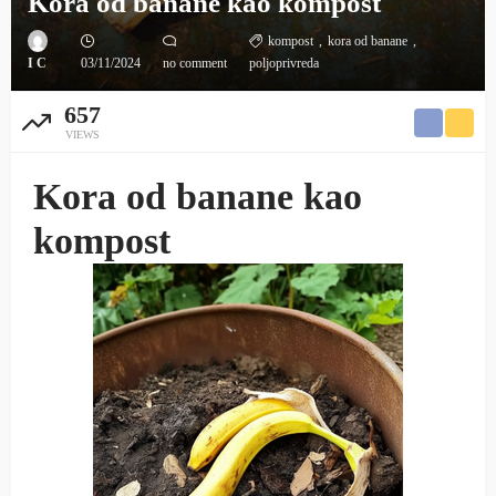
Kora od banane kao kompost
kompost
kora od banane
I C
03/11/2024
no comment
poljoprivreda
657
VIEWS
Kora od banane kao
kompost