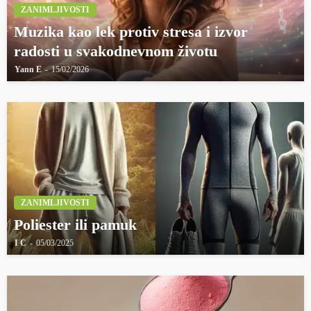
ZANIMLJIVOSTI
Muzika kao lek protiv stresa i izvor
radosti u svakodnevnom životu
Yann E
15/02/2026
ZANIMLJIVOSTI
Poliester ili pamuk
I C
05/03/2025