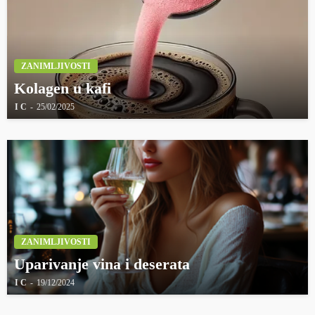
ZANIMLJIVOSTI
Kolagen u kafi
I C
25/02/2025
ZANIMLJIVOSTI
Uparivanje vina i deserata
I C
19/12/2024