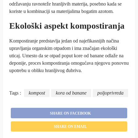
održavanju ravnoteže hranljivih materija, posebno kada se
koriste u kombinaciji sa materijalima bogatim azotom.
Ekološki aspekt kompostiranja
Kompostiranje predstavlja jedan od najefikasnijih načina
upravljanja organskim otpadom i ima značajan ekološki
uticaj. Umesto da se otpad poput kore od banane odlaže na
deponije, proces kompostiranja omogućava njegovu ponovnu
upotrebu u obliku hranljivog đubriva.
Tags :
kompost
kora od banane
poljoprivreda
SHARE ON FACEBOOK
SHARE ON EMAIL