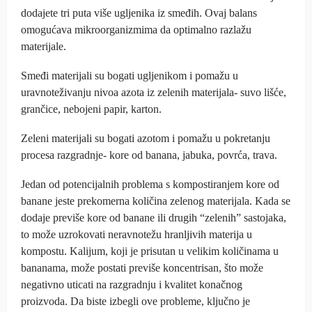
dodajete tri puta više ugljenika iz smeđih. Ovaj balans
omogućava mikroorganizmima da optimalno razlažu
materijale.
Smeđi materijali su bogati ugljenikom i pomažu u
uravnoteživanju nivoa azota iz zelenih materijala- suvo lišće,
grančice, nebojeni papir, karton.
Zeleni materijali su bogati azotom i pomažu u pokretanju
procesa razgradnje- kore od banana, jabuka, povrća, trava.
Jedan od potencijalnih problema s kompostiranjem kore od
banane jeste prekomerna količina zelenog materijala. Kada se
dodaje previše kore od banane ili drugih “zelenih” sastojaka,
to može uzrokovati neravnotežu hranljivih materija u
kompostu. Kalijum, koji je prisutan u velikim količinama u
bananama, može postati previše koncentrisan, što može
negativno uticati na razgradnju i kvalitet konačnog
proizvoda. Da biste izbegli ove probleme, ključno je