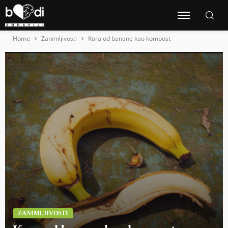
Home
Zanimljivosti
Kora od banane kao kompost
ZANIMLJIVOSTI