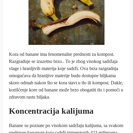
Kora od banane ima fenomenalne prednosti za kompost.
Razgrađuje se izuzetno brzo.. To je zbog visokog sadržaja
vlage i hranljivih materija koje sadrži. Ova brza razgradnja
omogućava da hranljive materije budu dostupne biljkama
skoro odmah nakon što se kora stavi u tlo ili kompost. Dakle,
korišćenje kore od banane može brzo obogatiti tlo i pomoći u
zdravom rastu biljaka.
Koncentracija kalijuma
Banane su poznate po visokom sadržaju kalijuma, sa svakom
srednjom bananom koja sadrži impresivnih 422 miligrama