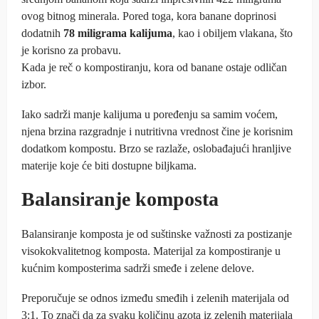
ovog bitnog minerala. Pored toga, kora banane doprinosi
dodatnih
78 miligrama kalijuma
, kao i obiljem vlakana, što
je korisno za probavu.
Kada je reč o kompostiranju, kora od banane ostaje odličan
izbor.
Iako sadrži manje kalijuma u poređenju sa samim voćem,
njena brzina razgradnje i nutritivna vrednost čine je korisnim
dodatkom kompostu. Brzo se razlaže, oslobađajući hranljive
materije koje će biti dostupne biljkama.
Balansiranje komposta
Balansiranje komposta je od suštinske važnosti za postizanje
visokokvalitetnog komposta. Materijal za kompostiranje u
kućnim komposterima sadrži smeđe i zelene delove.
Preporučuje se odnos između smeđih i zelenih materijala od
3:1. To znači da za svaku količinu azota iz zelenih materijala