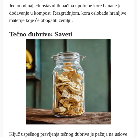
Jedan od najjednostavnijih načina upotrebe kore banane je
dodavanje u kompost. Razgradnjom, kora oslobađa hranljive
materije koje će obogatiti zemlju.
Tečno đubrivo: Saveti
Ključ uspešnog pravljenja tečnog đubriva je pažnja na uslove