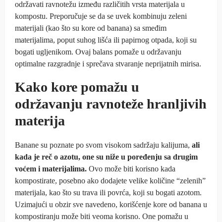
održavati ravnotežu između različitih vrsta materijala u
kompostu. Preporučuje se da se uvek kombinuju zeleni
materijali (kao što su kore od banana) sa smeđim
materijalima, poput suhog lišća ili papirnog otpada, koji su
bogati ugljenikom. Ovaj balans pomaže u održavanju
optimalne razgradnje i sprečava stvaranje neprijatnih mirisa.
Kako kore pomažu u
održavanju ravnoteže hranljivih
materija
Banane su poznate po svom visokom sadržaju kalijuma,
ali
kada je reč o azotu, one su niže u poređenju sa drugim
voćem i materijalima.
Ovo može biti korisno kada
kompostirate, posebno ako dodajete velike količine “zelenih”
materijala, kao što su trava ili povrća, koji su bogati azotom.
Uzimajući u obzir sve navedeno, korišćenje kore od banana u
kompostiranju može biti veoma korisno. One pomažu u