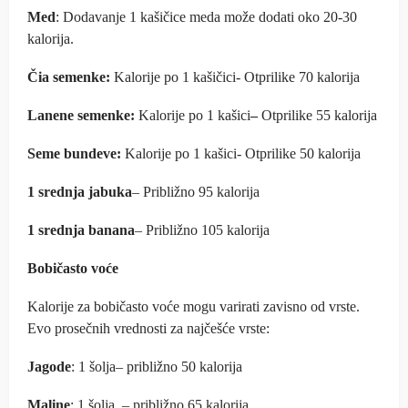
Med
: Dodavanje 1 kašičice meda može dodati oko 20-30
kalorija.
Čia semenke:
Kalorije po 1 kašičici- Otprilike 70 kalorija
Lanene semenke:
Kalorije po 1 kašici
–
Otprilike 55 kalorija
Seme bundeve:
Kalorije po 1 kašici- Otprilike 50 kalorija
1 srednja jabuka
– Približno 95 kalorija
1 srednja banana
– Približno 105 kalorija
Bobičasto voće
Kalorije za bobičasto voće mogu varirati zavisno od vrste.
Evo prosečnih vrednosti za najčešće vrste:
Jagode
: 1 šolja– približno 50 kalorija
Maline
: 1 šolja – približno 65 kalorija