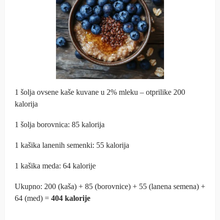
1 šolja ovsene kaše kuvane u 2% mleku – otprilike 200
kalorija
1 šolja borovnica: 85 kalorija
1 kašika lanenih semenki: 55 kalorija
1 kašika meda: 64 kalorije
Ukupno: 200 (kaša) + 85 (borovnice) + 55 (lanena semena) +
64 (med) =
404 kalorije