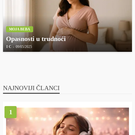
MOJA BEBA
Opasnosti u trudnoći
I C
09/05/2025
NAJNOVIJI ČLANCI
1