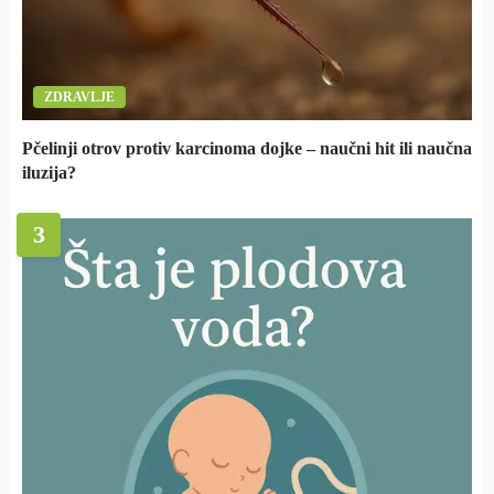
ZDRAVLJE
Pčelinji otrov protiv karcinoma dojke – naučni hit ili naučna
iluzija?
3