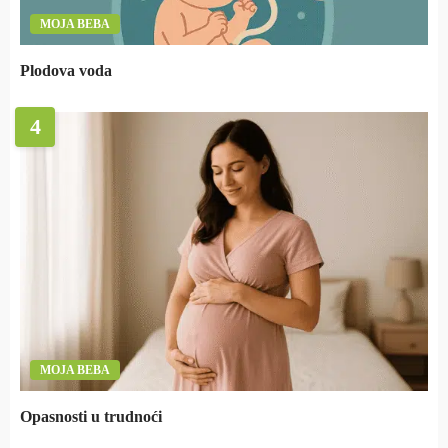
MOJA BEBA
Plodova voda
4
MOJA BEBA
Opasnosti u trudnoći