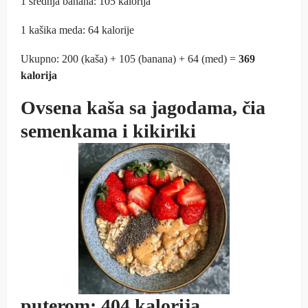
1 srednja banana: 105 kalorija
1 kašika meda: 64 kalorije
Ukupno: 200 (kaša) + 105 (banana) + 64 (med) =
369
kalorija
Ovsena kaša sa jagodama, čia
semenkama i kikiriki
puterom: 404 kalorija