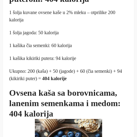
1 šolja kuvane ovsene kaše u 2% mleku – otprilike 200
kalorija
1 šolja jagoda: 50 kalorija
1 kašika čia semenki: 60 kalorija
1 kašika kikiriki putera: 94 kalorije
Ukupno: 200 (kaša) + 50 (jagode) + 60 (čia semenki) + 94
(kikiriki puter) =
404 kalorije
Ovsena kaša sa borovnicama,
lanenim semenkama i medom:
404 kalorija