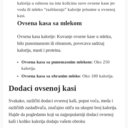
kalorija u odnosu na istu kolicinu suve ovsene kase jer
voda ili mleko “razblazuju” kalorije prisutne u ovsenoj
kasi.
Ovsena kasa sa mlekom
Ovsena kasa kalorije: Kuvanje ovsene kase u mleku,
bilo punomasnom ili obranom, povecava sadrzaj
kalorija, masti i proteina.
Ovsena kasa sa punomasnim mlekom
: Oko 250
kalorija.
Ovsena kasa sa obranim mleko
: Oko 180 kalorija.
Dodaci ovsenoj kasi
Svakako, različiti dodaci ovsenoj kaši, poput voća, meda i
različitih zaslađivača, značajno utiču na ukupni broj kalorija.
Hajde da pogledamo koji su najpopularniji dodaci ovsenoj
kaši i koliko kalorija dodaju vašem obroku