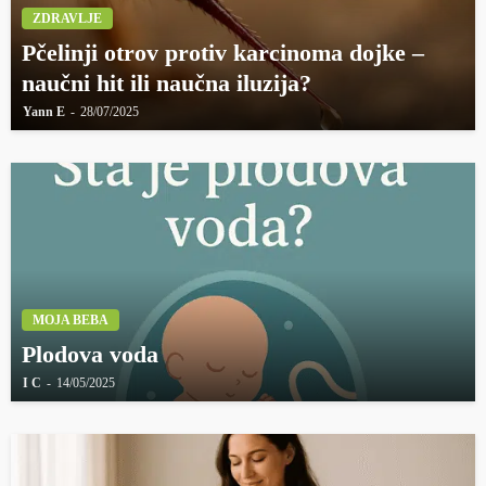
ZDRAVLJE
Pčelinji otrov protiv karcinoma dojke –
naučni hit ili naučna iluzija?
Yann E
28/07/2025
MOJA BEBA
Plodova voda
I C
14/05/2025