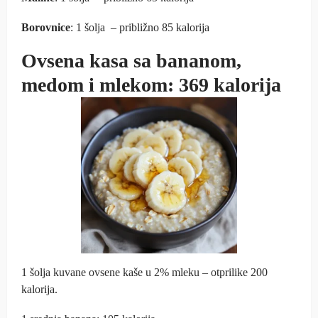
Borovnice
: 1 šolja – približno 85 kalorija
Ovsena kasa sa bananom,
medom i mlekom: 369 kalorija
1 šolja kuvane ovsene kaše u 2% mleku – otprilike 200
kalorija.