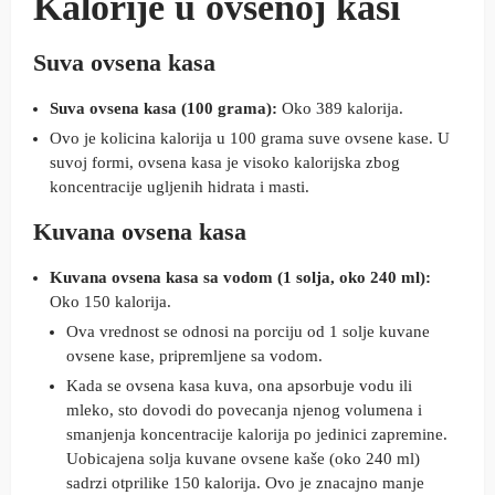
Kalorije u ovsenoj kasi
Suva ovsena kasa
Suva ovsena kasa (100 grama):
Oko 389 kalorija.
Ovo je kolicina kalorija u 100 grama suve ovsene kase. U
suvoj formi, ovsena kasa je visoko kalorijska zbog
koncentracije ugljenih hidrata i masti.
Kuvana ovsena kasa
Kuvana ovsena kasa sa vodom (1 solja, oko 240 ml):
Oko 150 kalorija.
Ova vrednost se odnosi na porciju od 1 solje kuvane
ovsene kase, pripremljene sa vodom.
Kada se ovsena kasa kuva, ona apsorbuje vodu ili
mleko, sto dovodi do povecanja njenog volumena i
smanjenja koncentracije kalorija po jedinici zapremine.
Uobicajena solja kuvane ovsene kaše (oko 240 ml)
sadrzi otprilike 150 kalorija. Ovo je znacajno manje