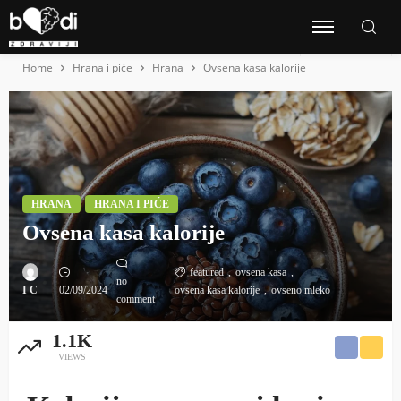
Home
Hrana i piće
Hrana
Ovsena kasa kalorije
HRANA
HRANA I PIĆE
Ovsena kasa kalorije
featured
ovsena kasa
no
I C
02/09/2024
ovsena kasa kalorije
ovseno mleko
comment
1.1K
VIEWS