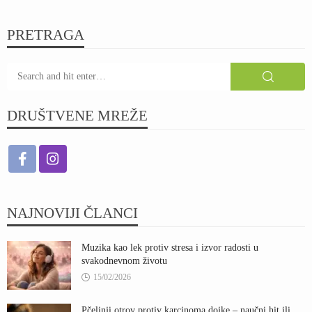
PRETRAGA
DRUŠTVENE MREŽE
NAJNOVIJI ČLANCI
Muzika kao lek protiv stresa i izvor radosti u
svakodnevnom životu
15/02/2026
Pčelinji otrov protiv karcinoma dojke – naučni hit ili