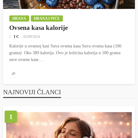
HRANA
HRANA I PIĆE
Ovsena kasa kalorije
I C
02/09/2024
Kalorije u ovsenoj kasi Suva ovsena kasa Suva ovsena kasa (100
grama): Oko 389 kalorija. Ovo je kolicina kalorija u 100 grama
suve ovsene kase....
NAJNOVIJI ČLANCI
1