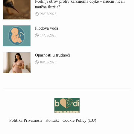
Pčelinji otrov protiv karcinoma dojke – naučni hit ili
naučna iluzija?
28/07/2025
Plodova voda
14/05/2025
Opasnosti u trudnoći
09/05/2025
Politika Privatnosti
Kontakt
Cookie Policy (EU)