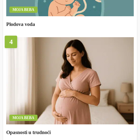
MOJA BEBA
Plodova voda
4
MOJA BEBA
Opasnosti u trudnoći