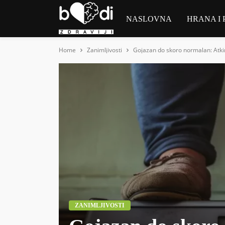
NASLOVNA
HRANA I 
Home
Zanimljivosti
Gojazan do skoro normalan: Atki
ZANIMLJIVOSTI