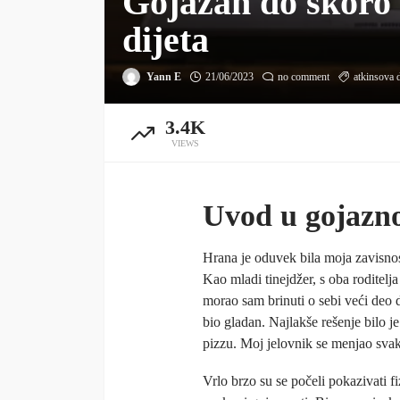
Gojazan do skoro
dijeta
Yann E
21/06/2023
no comment
atkinsova d
3.4K
VIEWS
Uvod u gojazno
Hrana je oduvek bila moja zavisno
Kao mladi tinejdžer, s oba roditelj
morao sam brinuti o sebi veći deo 
bio gladan. Najlakše rešenje bilo je
pizzu. Moj jelovnik se menjao sva
Vrlo brzo su se počeli pokazivati fi