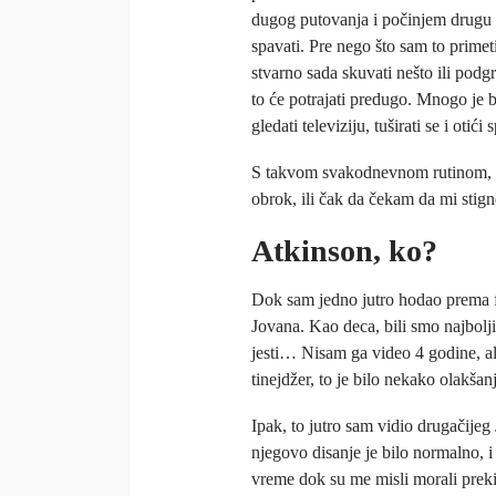
dugog putovanja i počinjem drugu sme
spavati. Pre nego što sam to primet
stvarno sada skuvati nešto ili podgr
to će potrajati predugo. Mnogo je br
gledati televiziju, tuširati se i otić
S takvom svakodnevnom rutinom, ni
obrok, ili čak da čekam da mi stign
Atkinson, ko?
Dok sam jedno jutro hodao prema fir
Jovana. Kao deca, bili smo najbolji 
jesti… Nisam ga video 4 godine, al
tinejdžer, to je bilo nekako olakšan
Ipak, to jutro sam vidio drugačijeg
njegovo disanje je bilo normalno, i
vreme dok su me misli morali preki