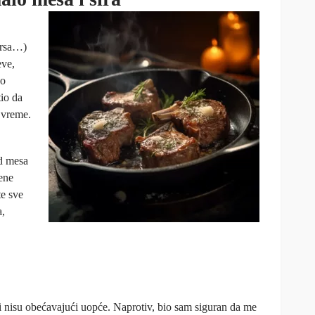
prsa…)
eve,
ao
tio da
 vreme.
od mesa
mene
te sve
a,
 nisu obećavajući uopće. Naprotiv, bio sam siguran da me