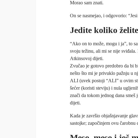
Morao sam znati.
On se nasmejao, i odgovorio: “Jesi
Jedite koliko želit
“Ako on to može, mogu i ja”, to sa
svoju težinu, ali mi se nije sviđala
Atkinsovoj dijeti.
Zvučao je gotovo predobro da bi bile
nešto što mi je privuklo pažnju u nje
ALI (uvek postoji “ALI” u ovim st
šećer (koristi steviju) i nula uglje
znači da tokom jednog dana smeš je
dijeti.
Kada je završio objašnjavanje glav
sastojke; započinjem ovu čarobnu di
Meso, meso i još m