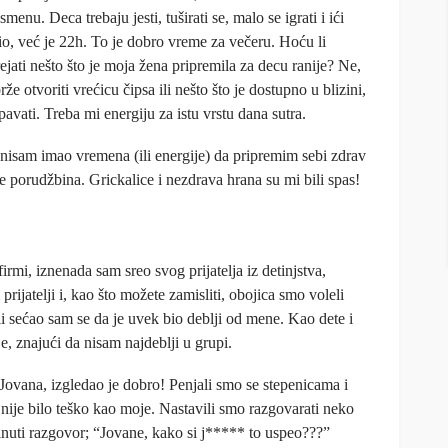
nu. Deca trebaju jesti, tuširati se, malo se igrati i ići
io, već je 22h. To je dobro vreme za večeru. Hoću li
ejati nešto što je moja žena pripremila za decu ranije? Ne,
že otvoriti vrećicu čipsa ili nešto što je dostupno u blizini,
i spavati. Treba mi energiju za istu vrstu dana sutra.
sam imao vremena (ili energije) da pripremim sebi zdrav
e porudžbina. Grickalice i nezdrava hrana su mi bili spas!
mi, iznenada sam sreo svog prijatelja iz detinjstva,
prijatelji i, kao što možete zamisliti, obojica smo voleli
i sećao sam se da je uvek bio deblji od mene. Kao dete i
je, znajući da nisam najdeblji u grupi.
 Jovana, izgledao je dobro! Penjali smo se stepenicama i
 nije bilo teško kao moje. Nastavili smo razgovarati neko
nuti razgovor; “Jovane, kako si j***** to uspeo???”