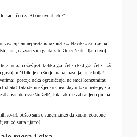
 li ikada čuo za Atkinsovu dijetu?”
e
m ceo taj dan neprestano razmišljao. Navikao sam se na
. Iste noći, nazvao sam ga da zatražim više detalja o ovoj
 istinito: možeš jesti koliko god želiš i kad god želiš. Još
govoj priči bilo je da što je hrana masnija, to je bolja!
varima), postoje neka ograničenja; ne smeš konzumirati
nih hidrata! Takođe imaš jedan cheat day u toku nedelje, što
sti apsolutno sve što želiš, čak i ako je zabranjeno prema
nih stvari, otišao sam u supermarket da kupim potrebne
jetu od sutra ujutro!
alo mesa i sira