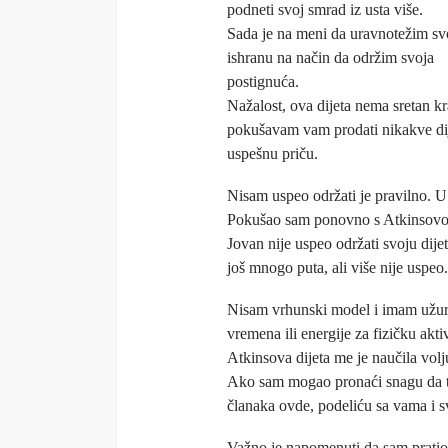
podneti svoj smrad iz usta više.
Sada je na meni da uravnotežim sv
ishranu na način da održim svoja
postignuća.
Nažalost, ova dijeta nema sretan kr
pokušavam vam prodati nikakve dije
uspešnu priču.
Nisam uspeo održati je pravilno. 
Pokušao sam ponovno s Atkinsovom
Jovan nije uspeo održati svoju dijet
još mnogo puta, ali više nije uspeo.
Nisam vrhunski model i imam užurb
vremena ili energije za fizičku akti
Atkinsova dijeta me je naučila volju
Ako sam mogao pronaći snagu da 
članaka ovde, podeliću sa vama i s
Važno je napomenuti da sam pratio 