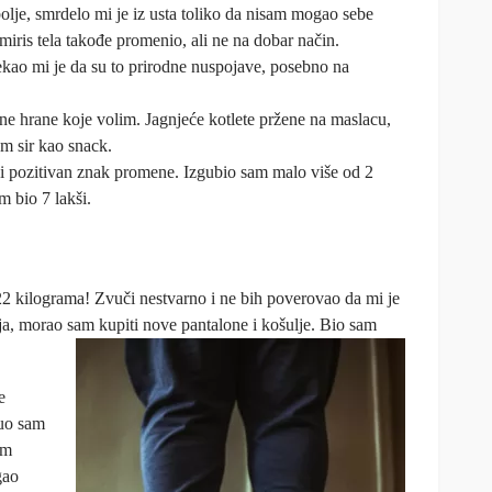
bolje, smrdelo mi je iz usta toliko da nisam mogao sebe
iris tela takođe promenio, ali ne na dobar način.
kao mi je da su to prirodne nuspojave, posebno na
sne hrane koje volim. Jagnjeće kotlete pržene na maslacu,
​​sir kao snack.
i pozitivan znak promene. Izgubio sam malo više od 2
 bio 7 lakši.
2 kilograma! Zvuči nestvarno i ne bih poverovao da mi je
 ja, morao sam kupiti nove pantalone i košulje. Bio sam
e
uo sam
am
gao