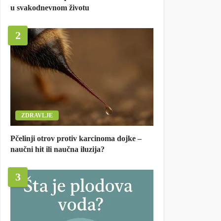
u svakodnevnom životu
2
ZDRAVLJE
Pčelinji otrov protiv karcinoma dojke –
naučni hit ili naučna iluzija?
3