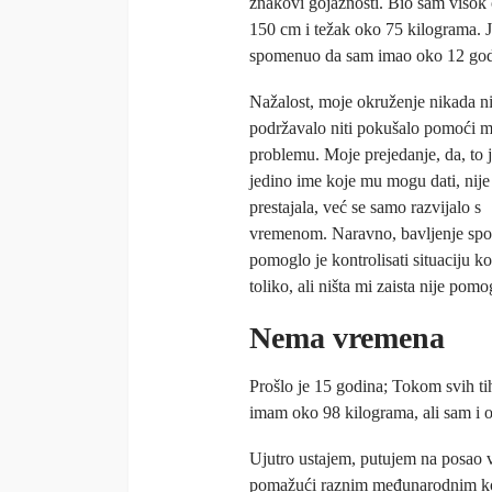
znakovi gojaznosti. Bio sam visok
150 cm i težak oko 75 kilograma. J
spomenuo da sam imao oko 12 go
Nažalost, moje okruženje nikada ni
podržavalo niti pokušalo pomoći
problemu. Moje prejedanje, da, to 
jedino ime koje mu mogu dati, nije
prestajala, već se samo razvijalo s
vremenom. Naravno, bavljenje sp
pomoglo je kontrolisati situaciju ko
toliko, ali ništa mi zaista nije pom
Nema vremena
Prošlo je 15 godina; Tokom svih t
imam oko 98 kilograma, ali sam i o
Ujutro ustajem, putujem na posao v
pomažući raznim međunarodnim ko