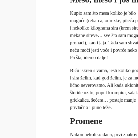
Kupio sam što mesa koliko je bilo
moguće (rebarca, odrezke, pileća 
i nekoliko kilograma sira (krem sir
mekane sireve… sve što sam mog
pronaći), kao i jaja. Tada sam shva
neću moći jesti voće i povrće neko
Pa šta, idemo dalje!
Biću iskren s vama, jesti koliko g
i sira želim, kad god želim, je za 
lično neverovatno. Ali kada ukloni
što ide uz to, poput krompira, salat
grickalica, šećera… postaje manje
privlačno i puno teže.
Promene
Nakon nekoliko dana, prvi znakovi