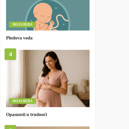
MOJA BEBA
Plodova voda
4
MOJA BEBA
Opasnosti u trudnoći