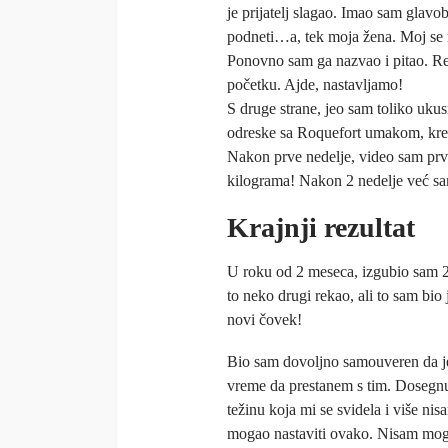
je prijatelj slagao. Imao sam glavo
podneti…a, tek moja žena. Moj se m
Ponovno sam ga nazvao i pitao. Re
početku. Ajde, nastavljamo!
S druge strane, jeo sam toliko uku
odreske sa Roquefort umakom, krem 
Nakon prve nedelje, video sam prv
kilograma! Nakon 2 nedelje već sam
Krajnji rezultat
U roku od 2 meseca, izgubio sam 2
to neko drugi rekao, ali to sam bio
novi čovek!
Bio sam dovoljno samouveren da j
vreme da prestanem s tim. Dosegn
težinu koja mi se svidela i više nis
mogao nastaviti ovako. Nisam mo