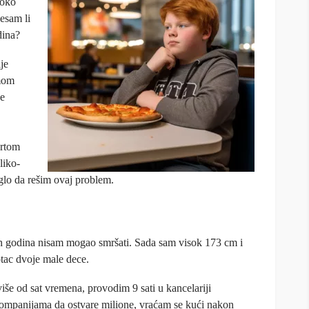
 oko
esam li
dina?
je
 mom
je
ortom
liko-
oglo da rešim ovaj problem.
ih godina nisam mogao smršati. Sada sam visok 173 cm i
tac dvoje male dece.
iše od sat vremena, provodim 9 sati u kancelariji
mpanijama da ostvare milione, vraćam se kući nakon