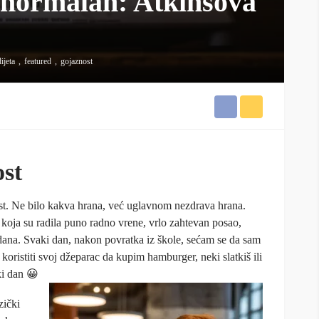
 normalan: Atkinsova
ijeta
featured
gojaznost
st
st. Ne bilo kakva hrana, već uglavnom nezdrava hrana.
a koja su radila puno radno vrene, vrlo zahtevan posao,
dana. Svaki dan, nakon povratka iz škole, sećam se da sam
 koristiti svoj džeparac da kupim hamburger, neki slatkiš ili
ki dan 😀
zički