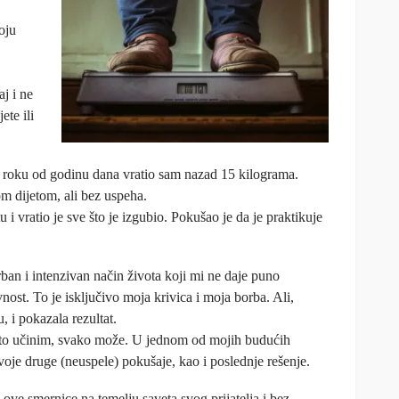
oju
aj i ne
te ili
U roku od godinu dana vratio sam nazad 15 kilograma.
 dijetom, ali bez uspeha.
u i vratio je sve što je izgubio. Pokušao je da je praktikuje
an i intenzivan način života koji mi ne daje puno
vnost. To je isključivo moja krivica i moja borba. Ali,
, i pokazala rezultat.
to učinim, svako može. U jednom od mojih budućih
voje druge (neuspele) pokušaje, kao i poslednje rešenje.
ove smernice na temelju saveta svog prijatelja i bez