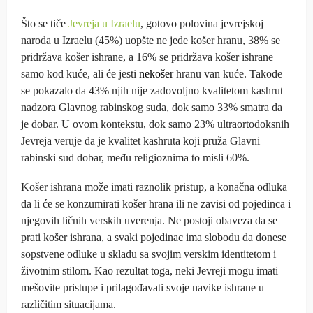
Što se tiče
Jevreja u Izraelu
, gotovo polovina jevrejskoj
naroda u Izraelu (45%) uopšte ne jede košer hranu, 38% se
pridržava košer ishrane, a 16% se pridržava košer ishrane
samo kod kuće, ali će jesti
nekošer
hranu van kuće. Takođe
se pokazalo da 43% njih nije zadovoljno kvalitetom kashrut
nadzora Glavnog rabinskog suda, dok samo 33% smatra da
je dobar. U ovom kontekstu, dok samo 23% ultraortodoksnih
Jevreja veruje da je kvalitet kashruta koji pruža Glavni
rabinski sud dobar, među religioznima to misli 60%.
Košer ishrana može imati raznolik pristup, a konačna odluka
da li će se konzumirati košer hrana ili ne zavisi od pojedinca i
njegovih ličnih verskih uverenja. Ne postoji obaveza da se
prati košer ishrana, a svaki pojedinac ima slobodu da donese
sopstvene odluke u skladu sa svojim verskim identitetom i
životnim stilom. Kao rezultat toga, neki Jevreji mogu imati
mešovite pristupe i prilagođavati svoje navike ishrane u
različitim situacijama.