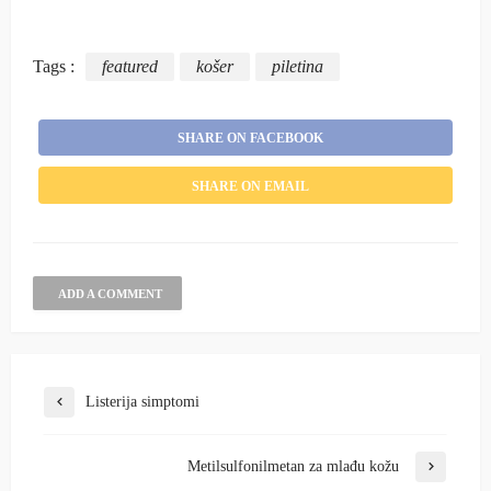
Tags :
featured
košer
piletina
SHARE ON FACEBOOK
SHARE ON EMAIL
ADD A COMMENT
Listerija simptomi
Metilsulfonilmetan za mlađu kožu