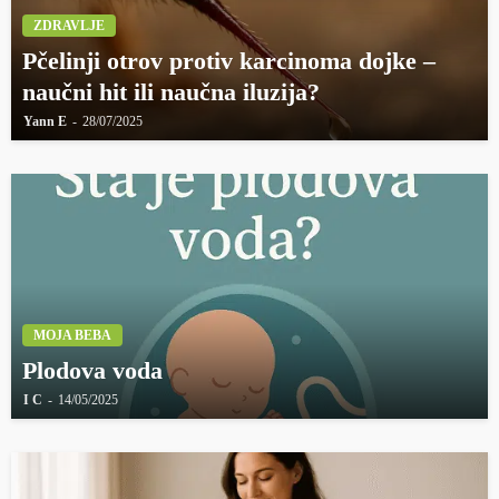
ZDRAVLJE
Pčelinji otrov protiv karcinoma dojke –
naučni hit ili naučna iluzija?
Yann E
28/07/2025
MOJA BEBA
Plodova voda
I C
14/05/2025