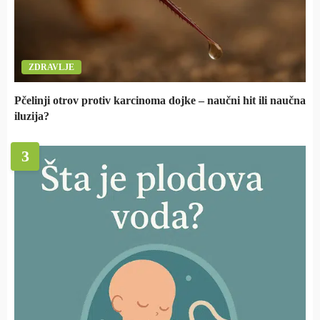
ZDRAVLJE
Pčelinji otrov protiv karcinoma dojke – naučni hit ili naučna
iluzija?
3