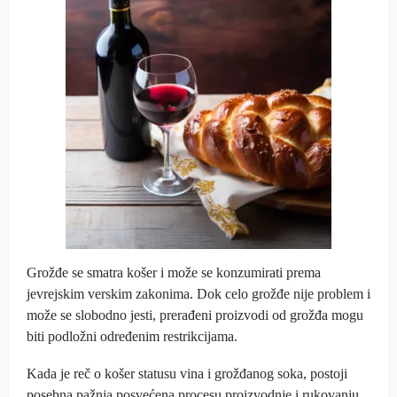
Grožđe se smatra košer i može se konzumirati prema
jevrejskim verskim zakonima. Dok celo grožđe nije problem i
može se slobodno jesti, prerađeni proizvodi od grožđa mogu
biti podložni određenim restrikcijama.
Kada je reč o košer statusu vina i grožđanog soka, postoji
posebna pažnja posvećena procesu proizvodnje i rukovanju