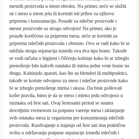
mesnih proizvoda u istom obroku. Na primer, neće se služiti
sir i meso u istom jelu ili koristiti isti pribor za njihovu
pripremu i konzumaciju. Posuđe za mlečne proizvode i
mesne proizvode su strogo odvojeni! Na primer, ako je
posuđe korišćeno za pripremu mesa, neće se koristiti za
pripremu mlečnih proizvoda i obrnuto. Ovo se radi kako bi se
održala stroga separacija između ova dva tipa hrane. Takođe
se vodi računa o higijeni i čišćenju kuhinje kako bi se izbeglo
prenošenje bilo kakvih ostataka ili mirisa jedne vrste hrane na
drugu. Kuhinjski aparati, kao što su blenderi ili multipraktici,
takođe se koriste odvojeno za meso i mlečne proizvode kako
bi se izbeglo prenošenje mirisa i ukusa. Da biste poštovali
košer pravila, bitno je da se meso i mleko jedu odvojeno u
razmaku od šest sati. Ovaj šestosatni period se smatra
dovoljnim vremenom za potpuno varenje mesa i uklanjanje
svih ostataka mesa iz organizma pre konzumiranja mlečnih
proizvoda. Razdvajanje u trajanju od šest sati ima praktičnu
svrhu u održavanju potpune separacije između mlečnih i