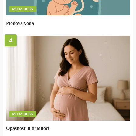
MOJA BEBA
Plodova voda
4
MOJA BEBA
Opasnosti u trudnoći