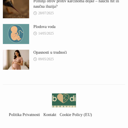
Pčelinji otrov protiv karcinoma dojke – naučni hit ili
naučna iluzija?
28/07/2025
Plodova voda
14/05/2025
Opasnosti u trudnoći
09/05/2025
Politika Privatnosti
Kontakt
Cookie Policy (EU)