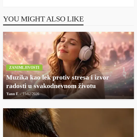
YOU MIGHT ALSO LIKE
ZANIMLJIVOSTI
Muzika kao lek protiv stresa i izvor
radosti u svakodnevnom životu
Yann E
15/02/2026