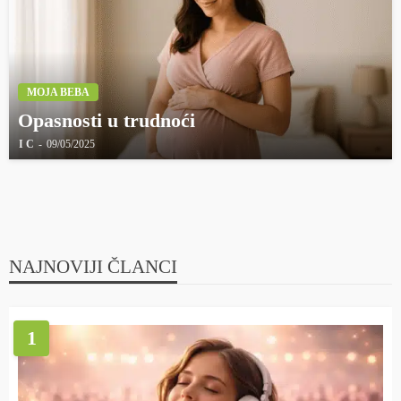
MOJA BEBA
Opasnosti u trudnoći
I C
09/05/2025
NAJNOVIJI ČLANCI
1