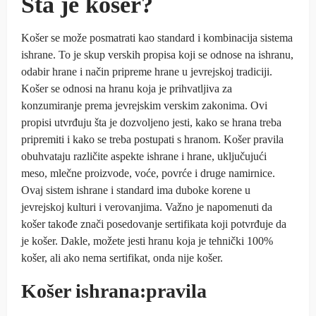
Šta je košer?
Košer se može posmatrati kao standard i kombinacija sistema
ishrane. To je skup verskih propisa koji se odnose na ishranu,
odabir hrane i način pripreme hrane u jevrejskoj tradiciji.
Košer se odnosi na hranu koja je prihvatljiva za
konzumiranje prema jevrejskim verskim zakonima. Ovi
propisi utvrđuju šta je dozvoljeno jesti, kako se hrana treba
pripremiti i kako se treba postupati s hranom. Košer pravila
obuhvataju različite aspekte ishrane i hrane, uključujući
meso, mlečne proizvode, voće, povrće i druge namirnice.
Ovaj sistem ishrane i standard ima duboke korene u
jevrejskoj kulturi i verovanjima. Važno je napomenuti da
košer takođe znači posedovanje sertifikata koji potvrđuje da
je košer. Dakle, možete jesti hranu koja je tehnički 100%
košer, ali ako nema sertifikat, onda nije košer.
Košer ishrana:pravila