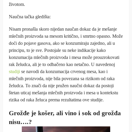
životom.
Naučna tačka gledišta:
Nisam pronašla skoro nijedan naučan dokaz da je mešanje
mlečnih proizvoda sa mesom kritično, i smrtno opasno. Može
doći do pojave gasova, ako se konzumiraju zajedno, ali u
principu, to je sve. Postojale su neke indikacije kako
konzumacija mlečnih proizvoda i mesa može prouzrokovati
rak želudca, ali je to odbačeno kao netačno. U navedenoj
studiji
se navodi da konzumacija crvenog mesa, kao i
mlečnih proizvoda, nije bila povezana sa rizikom od raka
želudca. To znači da nije pružen naučni dokaz da postoji
štetan uticaj mešanja mlečnih proizvoda i mesa u kontekstu
rizika od raka želuca prema rezultatima ove studije.
Grožđe je košer, ali vino i sok od grožđa
nisu….?