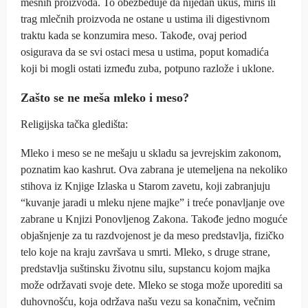
mesnih proizvoda. To obezbeđuje da nijedan ukus, miris ili
trag mlečnih proizvoda ne ostane u ustima ili digestivnom
traktu kada se konzumira meso. Takođe, ovaj period
osigurava da se svi ostaci mesa u ustima, poput komadića
koji bi mogli ostati između zuba, potpuno razlože i uklone.
Zašto se ne meša mleko i meso?
Religijska tačka gledišta:
Mleko i meso se ne mešaju u skladu sa jevrejskim zakonom,
poznatim kao kashrut. Ova zabrana je utemeljena na nekoliko
stihova iz Knjige Izlaska u Starom zavetu, koji zabranjuju
“kuvanje jaradi u mleku njene majke” i treće ponavljanje ove
zabrane u Knjizi Ponovljenog Zakona. Takođe jedno moguće
objašnjenje za tu razdvojenost je da meso predstavlja, fizičko
telo koje na kraju završava u smrti. Mleko, s druge strane,
predstavlja suštinsku životnu silu, supstancu kojom majka
može održavati svoje dete. Mleko se stoga može uporediti sa
duhovnošću, koja održava našu vezu sa konačnim, večnim