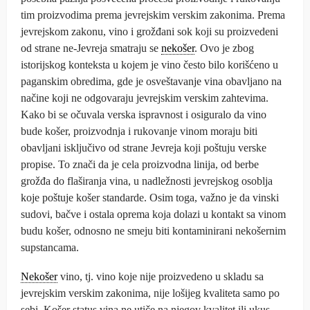
tim proizvodima prema jevrejskim verskim zakonima. Prema
jevrejskom zakonu, vino i grožđani sok koji su proizvedeni
od strane ne-Jevreja smatraju se
nekošer
. Ovo je zbog
istorijskog konteksta u kojem je vino često bilo korišćeno u
paganskim obredima, gde je osveštavanje vina obavljano na
načine koji ne odgovaraju jevrejskim verskim zahtevima.
Kako bi se očuvala verska ispravnost i osiguralo da vino
bude košer, proizvodnja i rukovanje vinom moraju biti
obavljani isključivo od strane Jevreja koji poštuju verske
propise. To znači da je cela proizvodna linija, od berbe
grožđa do flaširanja vina, u nadležnosti jevrejskog osoblja
koje poštuje košer standarde. Osim toga, važno je da vinski
sudovi, bačve i ostala oprema koja dolazi u kontakt sa vinom
budu košer, odnosno ne smeju biti kontaminirani nekošernim
supstancama.
Nekošer
vino, tj. vino koje nije proizvedeno u skladu sa
jevrejskim verskim zakonima, nije lošijeg kvaliteta samo po
sebi. Košer status vina ne utiče na njegov kvalitet ili ukus.