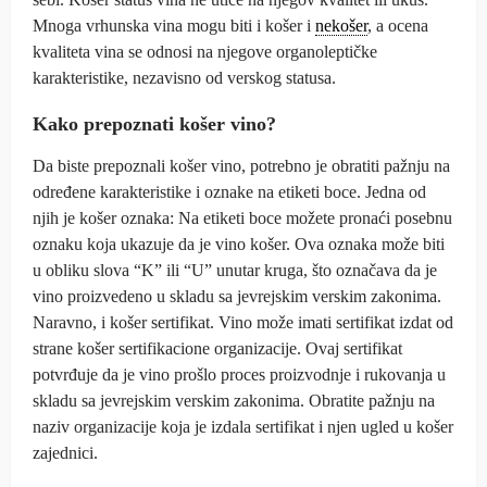
Mnoga vrhunska vina mogu biti i košer i
nekošer
, a ocena
kvaliteta vina se odnosi na njegove organoleptičke
karakteristike, nezavisno od verskog statusa.
Kako prepoznati košer vino?
Da biste prepoznali košer vino, potrebno je obratiti pažnju na
određene karakteristike i oznake na etiketi boce. Jedna od
njih je košer oznaka: Na etiketi boce možete pronaći posebnu
oznaku koja ukazuje da je vino košer. Ova oznaka može biti
u obliku slova “K” ili “U” unutar kruga, što označava da je
vino proizvedeno u skladu sa jevrejskim verskim zakonima.
Naravno, i košer sertifikat. Vino može imati sertifikat izdat od
strane košer sertifikacione organizacije. Ovaj sertifikat
potvrđuje da je vino prošlo proces proizvodnje i rukovanja u
skladu sa jevrejskim verskim zakonima. Obratite pažnju na
naziv organizacije koja je izdala sertifikat i njen ugled u košer
zajednici.