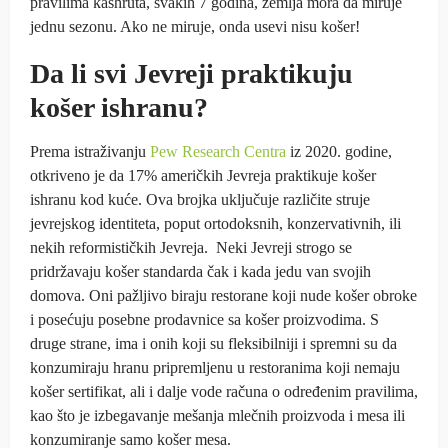
pravilima kashruta, svakih 7 godina, zemlja mora da miruje
jednu sezonu. Ako ne miruje, onda usevi nisu košer!
Da li svi Jevreji praktikuju
košer ishranu?
Prema istraživanju
Pew Research Centra
iz 2020. godine,
otkriveno je da 17% američkih Jevreja praktikuje košer
ishranu kod kuće. Ova brojka uključuje različite struje
jevrejskog identiteta, poput ortodoksnih, konzervativnih, ili
nekih reformističkih Jevreja. Neki Jevreji strogo se
pridržavaju košer standarda čak i kada jedu van svojih
domova. Oni pažljivo biraju restorane koji nude košer obroke
i posećuju posebne prodavnice sa košer proizvodima. S
druge strane, ima i onih koji su fleksibilniji i spremni su da
konzumiraju hranu pripremljenu u restoranima koji nemaju
košer sertifikat, ali i dalje vode računa o određenim pravilima,
kao što je izbegavanje mešanja mlečnih proizvoda i mesa ili
konzumiranje samo košer mesa.