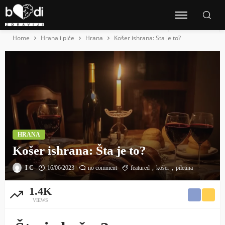
Home
Hrana i piće
Hrana
Košer ishrana: Šta je to?
HRANA
Košer ishrana: Šta je to?
I C
16/06/2023
no comment
featured
košer
piletina
1.4K
VIEWS