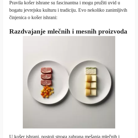
Pravila košer ishrane su fascinantna i mogu pružiti uvid u
bogatu jevrejsku kulturu i tradiciju. Evo nekoliko zanimljivih
činjenica o košer ishrani:
Razdvajanje mlečnih i mesnih proizvoda
U košer ishrani, postoji stroga zabrana mešanja mlečnih i