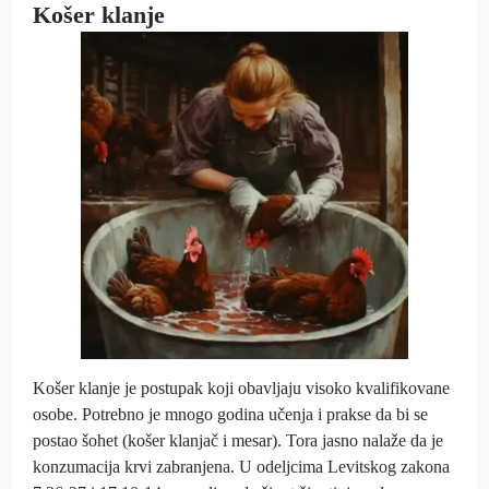
Košer klanje
Košer klanje je postupak koji obavljaju visoko kvalifikovane
osobe. Potrebno je mnogo godina učenja i prakse da bi se
postao šohet (košer klanjač i mesar). Tora jasno nalaže da je
konzumacija krvi zabranjena. U odeljcima Levitskog zakona