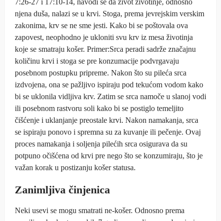
7:26-27 i 17:10-14, navodi se da život životinje, odnosno
njena duša, nalazi se u krvi. Stoga, prema jevrejskim verskim
zakonima, krv se ne sme jesti. Kako bi se poštovala ova
zapovest, neophodno je ukloniti svu krv iz mesa životinja
koje se smatraju košer. Primer:Srca peradi sadrže značajnu
količinu krvi i stoga se pre konzumacije podvrgavaju
posebnom postupku pripreme. Nakon što su pileća srca
izdvojena, ona se pažljivo ispiraju pod tekućom vodom kako
bi se uklonila vidljiva krv. Zatim se srca namoče u slanoj vodi
ili posebnom rastvoru soli kako bi se postiglo temeljito
čišćenje i uklanjanje preostale krvi. Nakon namakanja, srca
se ispiraju ponovo i spremna su za kuvanje ili pečenje. Ovaj
proces namakanja i soljenja pilećih srca osigurava da su
potpuno očišćena od krvi pre nego što se konzumiraju, što je
važan korak u postizanju košer statusa.
Zanimljiva činjenica
Neki usevi se mogu smatrati ne-košer. Odnosno prema