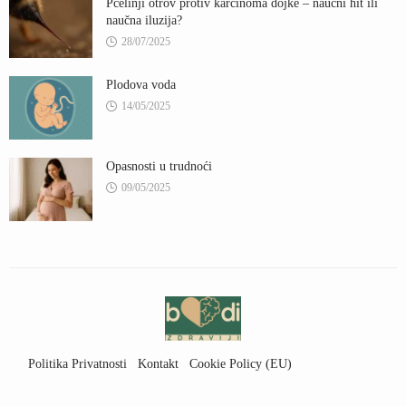
Pčelinji otrov protiv karcinoma dojke – naučni hit ili
naučna iluzija?
28/07/2025
Plodova voda
14/05/2025
Opasnosti u trudnoći
09/05/2025
Politika Privatnosti
Kontakt
Cookie Policy (EU)