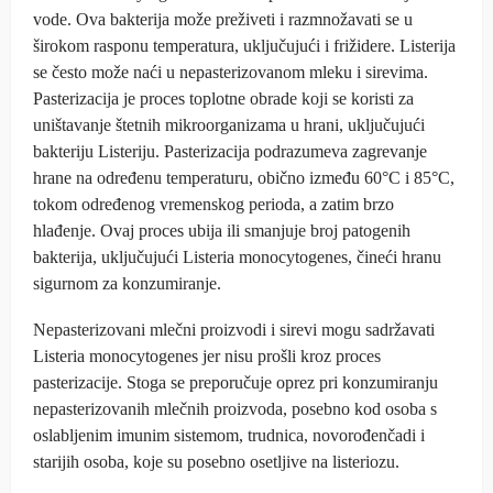
vode. Ova bakterija može preživeti i razmnožavati se u
širokom rasponu temperatura, uključujući i frižidere. Listerija
se često može naći u nepasterizovanom mleku i sirevima.
Pasterizacija je proces toplotne obrade koji se koristi za
uništavanje štetnih mikroorganizama u hrani, uključujući
bakteriju Listeriju. Pasterizacija podrazumeva zagrevanje
hrane na određenu temperaturu, obično između 60°C i 85°C,
tokom određenog vremenskog perioda, a zatim brzo
hlađenje. Ovaj proces ubija ili smanjuje broj patogenih
bakterija, uključujući Listeria monocytogenes, čineći hranu
sigurnom za konzumiranje.
Nepasterizovani mlečni proizvodi i sirevi mogu sadržavati
Listeria monocytogenes jer nisu prošli kroz proces
pasterizacije. Stoga se preporučuje oprez pri konzumiranju
nepasterizovanih mlečnih proizvoda, posebno kod osoba s
oslabljenim imunim sistemom, trudnica, novorođenčadi i
starijih osoba, koje su posebno osetljive na listeriozu.