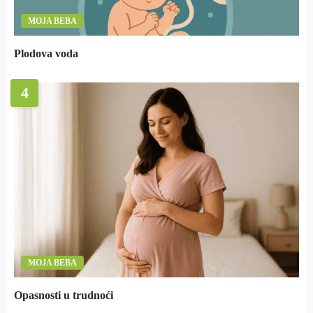
MOJA BEBA
Plodova voda
4
MOJA BEBA
Opasnosti u trudnoći