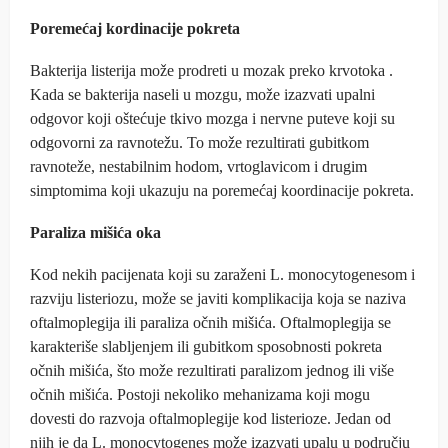
Poremećaj kordinacije pokreta
Bakterija listerija može prodreti u mozak preko krvotoka .
Kada se bakterija naseli u mozgu, može izazvati upalni
odgovor koji oštećuje tkivo mozga i nervne puteve koji su
odgovorni za ravnotežu. To može rezultirati gubitkom
ravnoteže, nestabilnim hodom, vrtoglavicom i drugim
simptomima koji ukazuju na poremećaj koordinacije pokreta.
Paraliza mišića oka
Kod nekih pacijenata koji su zaraženi L. monocytogenesom i
razviju listeriozu, može se javiti komplikacija koja se naziva
oftalmoplegija ili paraliza očnih mišića. Oftalmoplegija se
karakteriše slabljenjem ili gubitkom sposobnosti pokreta
očnih mišića, što može rezultirati paralizom jednog ili više
očnih mišića. Postoji nekoliko mehanizama koji mogu
dovesti do razvoja oftalmoplegije kod listerioze. Jedan od
njih je da L. monocytogenes može izazvati upalu u području