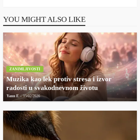
YOU MIGHT ALSO LIKE
ZANIMLJIVOSTI
Muzika kao lek protiv stresa i izvor
radosti u svakodnevnom životu
Yann E
15/02/2026