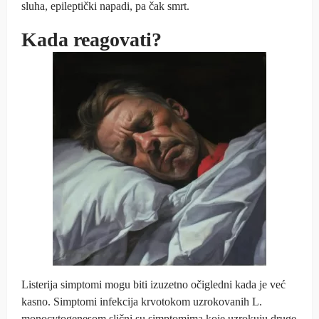
sluha, epileptički napadi, pa čak smrt.
Kada reagovati?
Listerija simptomi mogu biti izuzetno očigledni kada je već
kasno. Simptomi infekcija krvotokom uzrokovanih L.
monocytogenesom slični su simptomima koje uzrokuju druge