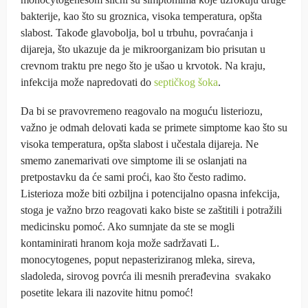
bakterije, kao što su groznica, visoka temperatura, opšta
slabost. Takođe glavobolja, bol u trbuhu, povraćanja i
dijareja, što ukazuje da je mikroorganizam bio prisutan u
crevnom traktu pre nego što je ušao u krvotok. Na kraju,
infekcija može napredovati do
septičkog šoka
.
Da bi se pravovremeno reagovalo na moguću listeriozu,
važno je odmah delovati kada se primete simptome kao što su
visoka temperatura, opšta slabost i učestala dijareja. Ne
smemo zanemarivati ove simptome ili se oslanjati na
pretpostavku da će sami proći, kao što često radimo.
Listerioza može biti ozbiljna i potencijalno opasna infekcija,
stoga je važno brzo reagovati kako biste se zaštitili i potražili
medicinsku pomoć. Ako sumnjate da ste se mogli
kontaminirati hranom koja može sadržavati L.
monocytogenes, poput nepasteriziranog mleka, sireva,
sladoleda, sirovog povrća ili mesnih prerađevina svakako
posetite lekara ili nazovite hitnu pomoć!