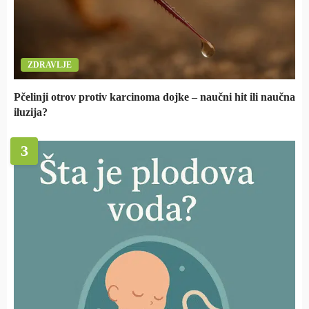
ZDRAVLJE
Pčelinji otrov protiv karcinoma dojke – naučni hit ili naučna
iluzija?
3