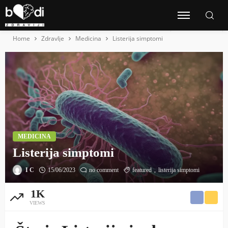
Home
Zdravlje
Medicina
Listerija simptomi
MEDICINA
Listerija simptomi
I C
15/06/2023
no comment
featured
listerija simptomi
1K
VIEWS