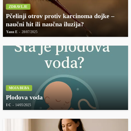
ZDRAVLJE
Pčelinji otrov protiv karcinoma dojke –
naučni hit ili naučna iluzija?
Yann E
28/07/2025
MOJA BEBA
Plodova voda
I C
14/05/2025