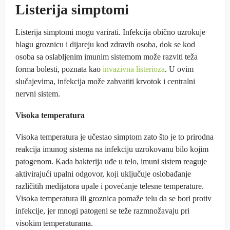
Listerija simptomi
Listerija simptomi mogu varirati. Infekcija obično uzrokuje
blagu groznicu i dijareju kod zdravih osoba, dok se kod
osoba sa oslabljenim imunim sistemom može razviti teža
forma bolesti, poznata kao
invazivna listerioza
. U ovim
slučajevima, infekcija može zahvatiti krvotok i centralni
nervni sistem.
Visoka temperatura
Visoka temperatura je učestao simptom zato što je to prirodna
reakcija imunog sistema na infekciju uzrokovanu bilo kojim
patogenom. Kada bakterija uđe u telo, imuni sistem reaguje
aktivirajući upalni odgovor, koji uključuje oslobađanje
različitih medijatora upale i povećanje telesne temperature.
Visoka temperatura ili groznica pomaže telu da se bori protiv
infekcije, jer mnogi patogeni se teže razmnožavaju pri
visokim temperaturama.