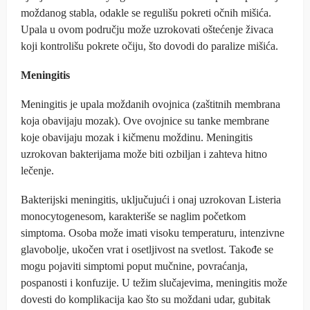
moždanog stabla, odakle se regulišu pokreti očnih mišića.
Upala u ovom području može uzrokovati oštećenje živaca
koji kontrolišu pokrete očiju, što dovodi do paralize mišića.
Meningitis
Meningitis je upala moždanih ovojnica (zaštitnih membrana
koja obavijaju mozak). Ove ovojnice su tanke membrane
koje obavijaju mozak i kičmenu moždinu. Meningitis
uzrokovan bakterijama može biti ozbiljan i zahteva hitno
lečenje.
Bakterijski meningitis, uključujući i onaj uzrokovan Listeria
monocytogenesom, karakteriše se naglim početkom
simptoma. Osoba može imati visoku temperaturu, intenzivne
glavobolje, ukočen vrat i osetljivost na svetlost. Takođe se
mogu pojaviti simptomi poput mučnine, povraćanja,
pospanosti i konfuzije. U težim slučajevima, meningitis može
dovesti do komplikacija kao što su moždani udar, gubitak