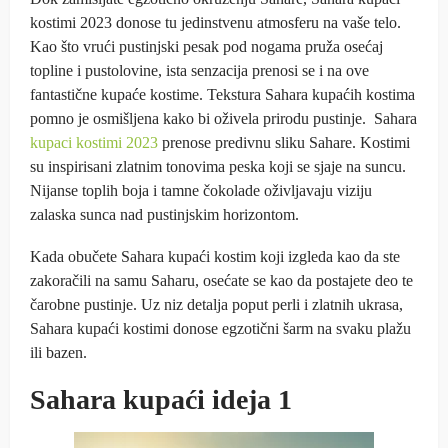
kostimi 2023 donose tu jedinstvenu atmosferu na vaše telo.
Kao što vrući pustinjski pesak pod nogama pruža osećaj
topline i pustolovine, ista senzacija prenosi se i na ove
fantastične kupaće kostime. Tekstura Sahara kupaćih kostima
pomno je osmišljena kako bi oživela prirodu pustinje. Sahara
kupaci kostimi 2023
prenose predivnu sliku Sahare. Kostimi
su inspirisani zlatnim tonovima peska koji se sjaje na suncu.
Nijanse toplih boja i tamne čokolade oživljavaju viziju
zalaska sunca nad pustinjskim horizontom.
Kada obučete Sahara kupaći kostim koji izgleda kao da ste
zakoračili na samu Saharu, osećate se kao da postajete deo te
čarobne pustinje. Uz niz detalja poput perli i zlatnih ukrasa,
Sahara kupaći kostimi donose egzotični šarm na svaku plažu
ili bazen.
Sahara kupaći ideja 1