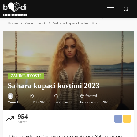
Home
Zanimljivosti
Sahara kupaci kostimi 2023
ZANIMLJIVOSTI
Sahara kupaci kostimi 2023
featured
Yann E
10/06/2023
no comment
kupaci kostimi 2023
954
VIEWS
Dok zamišljate egzotično okruženju Sahare, Sahara kupaci