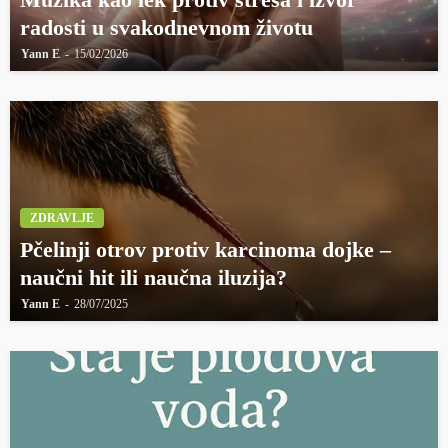
radosti u svakodnevnom životu
Yann E
15/02/2026
ZDRAVLJE
Pčelinji otrov protiv karcinoma dojke –
naučni hit ili naučna iluzija?
Yann E
28/07/2025