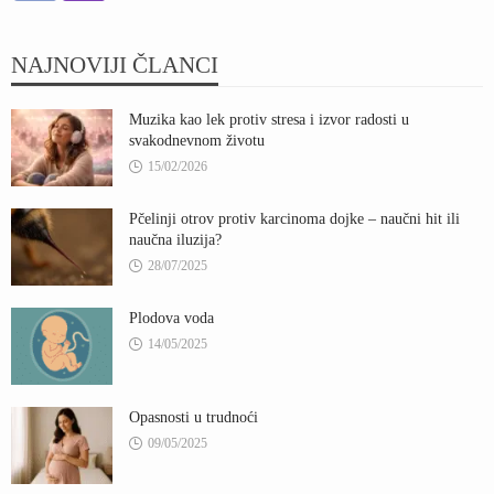
NAJNOVIJI ČLANCI
Muzika kao lek protiv stresa i izvor radosti u
svakodnevnom životu
15/02/2026
Pčelinji otrov protiv karcinoma dojke – naučni hit ili
naučna iluzija?
28/07/2025
Plodova voda
14/05/2025
Opasnosti u trudnoći
09/05/2025