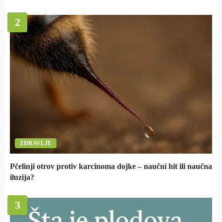
2
ZDRAVLJE
Pčelinji otrov protiv karcinoma dojke – naučni hit ili naučna
iluzija?
3