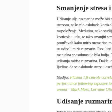
Smanjenje stresa i
Udisanje ulja ruzmarina može biti 
stresom, naše telo oslobađa kortizo
raspoloženje. Međutim, neke studij
kortizola u telu, te tako smanjiti str
proučavali kako miris ruzmarina mo
su udisali miris ruzmarin. Rezultat
mentalna sposobnost je bila bolja.
udisanja mirisa ruzmarina. Dakle, 
ljudima da se oslobode stresa i ose
Studija:
Plasma 1,8-cineole correla
performance following exposure to 
aroma – Mark Moss, Lorraine Oliv
Udisanje ruzmari