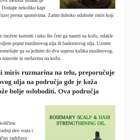
 ovu metodu inhalacije
er. Dodajte nekoliko kapi
difuzer prema uputstvima. Zatim duboko udahnite miris koji
možete koristiti i tako što ćete ga naneti na kožu, odakle
ite uljem poput maslinovog ulja ili bademovog ulja. Uzmite
 pomešajte ga sa jednim do dva supena kašika maslinovog,
 nanesite tu mešavinu na kožu.
lji miris ruzmarina na telu, preporučuje
vog ulja na područja gde je koža
može bolje osloboditi. Ova područja
količinu
adnji deo vrata i
bično zadržava