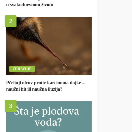
u svakodnevnom životu
2
ZDRAVLJE
Pčelinji otrov protiv karcinoma dojke –
naučni hit ili naučna iluzija?
3