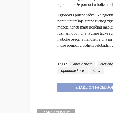
toplotu i može pomoći u boljem os
Zglobovi i pulsne tačke: Na zglob
poput unutrašnje strane ručnog zglo
možete naneti malu količinu razbl
ruzmarinovog ulja. Pulsne tačke su
najbolje oseća, a nanošenje ulja na
može pomoći u boljem oslobađanju
Tags :
anksioznost
eterično
opadanje kose
stres
SHARE ON FACEBOO
ADD A COMMENT