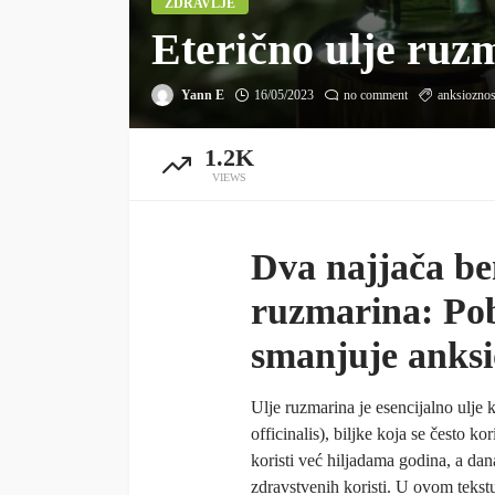
ZDRAVLJE
Eterično ulje ruz
Yann E
16/05/2023
no comment
anksioznos
1.2K
VIEWS
Dva najjača ben
ruzmarina: Pob
smanjuje anksi
Ulje ruzmarina je esencijalno ulje 
officinalis), biljke koja se često ko
koristi već hiljadama godina, a dana
zdravstvenih koristi. U ovom tekst