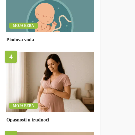
MOJA BEBA
Plodova voda
4
MOJA BEBA
Opasnosti u trudnoći