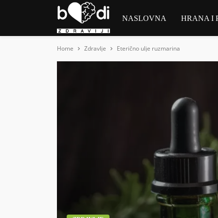
NASLOVNA
HRANA I 
Home
Zdravlje
Eterično ulje ruzmarina