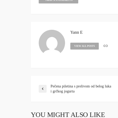
Yann E
VIEW ALL POSTS
Pečena piletina s prelivom od belog luka
i grčkog jogurta
YOU MIGHT ALSO LIKE