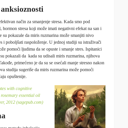
 anksioznosti
efektivan način za smanjenje stresa. Kada smo pod
l, hormon stresa koji može imati negativni efekat na san i
e su pokazale da miris ruzmarina može smanjiti nivo
es i poboljšati raspoloženje. U jednoj studiji su istraživači
že pomoći ljudima da se opuste i smanje stres. Ispitanici
i su pokazali da kada su udisali miris ruzmarina, njihova
 Takođe, primećeno je da su se osećali manje stresno nakon
ova studija sugeriše da miris ruzmarina može pomoći
ćaju opuštenije.
tes with cognitive
rosemary essential oil
er, 2012 (sagepub.com)
na