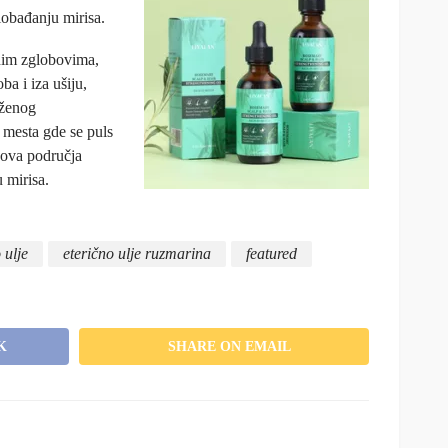
lobađanju mirisa.
nim zglobovima,
ba i iza ušiju,
aženog
 mesta gde se puls
 ova područja
 mirisa.
 ulje
eterično ulje ruzmarina
featured
K
SHARE ON EMAIL