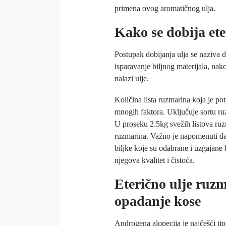
primena ovog aromatičnog ulja.
Kako se dobija et
Postupak dobijanja ulja se naziva 
isparavanje biljnog materijala, nak
nalazi ulje.
Količina lista ruzmarina koja je po
mnogih faktora. Uključuje sortu ruz
U proseku 2.5kg svežih listova ru
ruzmarina. Važno je napomenuti da 
biljke koje su odabrane i uzgajane b
njegova kvalitet i čistoća.
Eterično ulje ruzm
opadanje kose
Androgena alopecija je najčešći tip