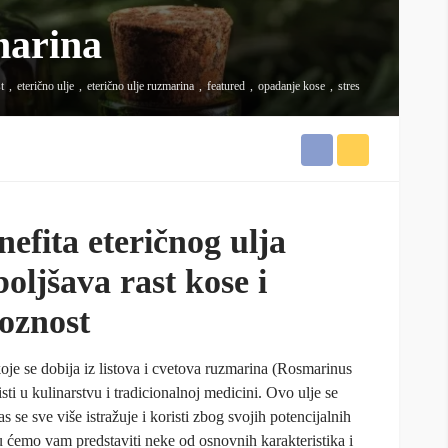
marina
t
eterično ulje
eterično ulje ruzmarina
featured
opadanje kose
stres
efita eteričnog ulja
oljšava rast kose i
oznost
koje se dobija iz listova i cvetova ruzmarina (Rosmarinus
risti u kulinarstvu i tradicionalnoj medicini. Ovo ulje se
s se sve više istražuje i koristi zbog svojih potencijalnih
u ćemo vam predstaviti neke od osnovnih karakteristika i