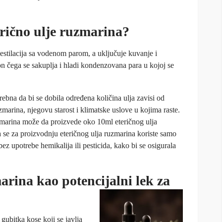
erično ulje ruzmarina?
destilacija sa vodenom parom, a uključuje kuvanje i
on čega se sakuplja i hladi kondenzovana para u kojoj se
trebna da bi se dobila određena količina ulja zavisi od
marina, njegovu starost i klimatske uslove u kojima raste.
zmarina može da proizvede oko 10ml eteričnog ulja
se za proizvodnju eteričnog ulja ruzmarina koriste samo
ez upotrebe hemikalija ili pesticida, kako bi se osigurala
arina kao potencijalni lek za
 gubitka kose koji se javlja