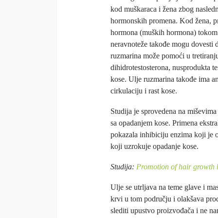
kod muškaraca i žena zbog nasledne
hormonskih promena. Kod žena, p
hormona (muških hormona) tokom 
neravnoteže takođe mogu dovesti d
ruzmarina može pomoći u tretiranj
dihidrotestosterona, nusprodukta te
kose. Ulje ruzmarina takođe ima an
cirkulaciju i rast kose.
Studija je sprovedena na miševima k
sa opadanjem kose. Primena ekstrakt
pokazala inhibiciju enzima koji je 
koji uzrokuje opadanje kose.
Studija:
Promotion of hair growth 
Ulje se utrljava na teme glave i ma
krvi u tom području i olakšava pro
slediti upustvo proizvođača i ne nan