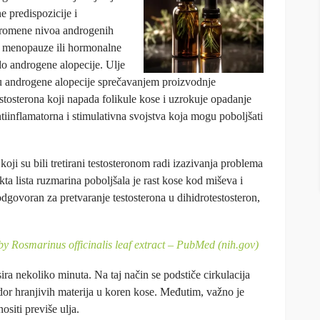
 predispozicije i
romene nivoa androgenih
menopauze ili hormonalne
o androgene alopecije. Ulje
u androgene alopecije sprečavanjem proizvodnje
stosterona koji napada folikule kose i uzrokuje opadanje
tiinflamatorna i stimulativna svojstva koja mogu poboljšati
oji su bili tretirani testosteronom radi izazivanja problema
a lista ruzmarina poboljšala je rast kose kod miševa i
odgovoran za pretvaranje testosterona u dihidrotestosteron,
by Rosmarinus officinalis leaf extract – PubMed (nih.gov)
sira nekoliko minuta. Na taj način se podstiče cirkulacija
dor hranjivih materija u koren kose. Međutim, važno je
ositi previše ulja.