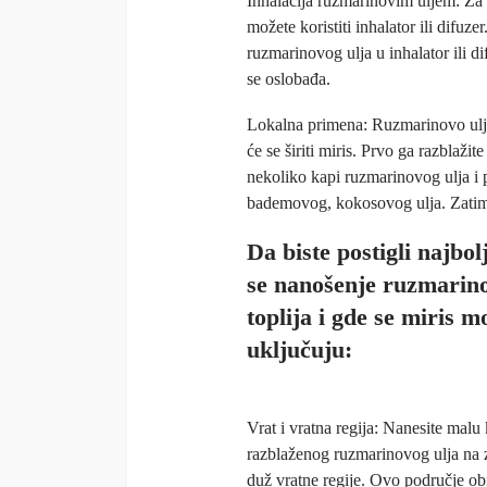
Inhalacija ruzmarinovim uljem: Za
možete koristiti inhalator ili difuz
ruzmarinovog ulja u inhalator ili 
se oslobađa.
Lokalna primena: Ruzmarinovo ulje 
će se širiti miris. Prvo ga razblaž
nekoliko kapi ruzmarinovog ulja i
bademovog, kokosovog ulja. Zatim
Da biste postigli najbo
se nanošenje ruzmarino
toplija i gde se miris 
uključuju:
Vrat i vratna regija: Nanesite malu 
razblaženog ruzmarinovog ulja na z
duž vratne regije. Ovo područje o