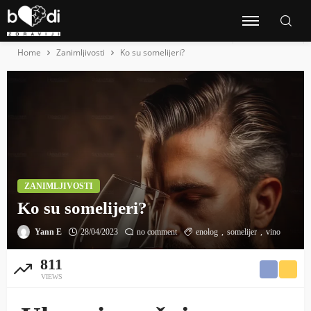
Home
Zanimljivosti
Ko su somelijeri?
ZANIMLJIVOSTI
Ko su somelijeri?
Yann E
28/04/2023
no comment
enolog
somelijer
vino
811
VIEWS