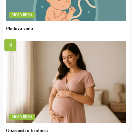
MOJA BEBA
Plodova voda
4
MOJA BEBA
Opasnosti u trudnoći