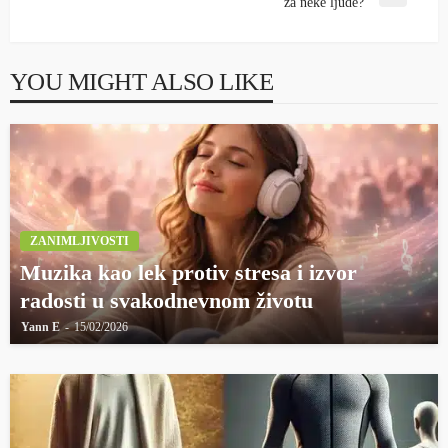
za neke ljude?
YOU MIGHT ALSO LIKE
ZANIMLJIVOSTI
Muzika kao lek protiv stresa i izvor
radosti u svakodnevnom životu
Yann E
15/02/2026