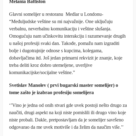
Melania Battiston
Glavni somelijer u restoranu Medlar u Londonu-
“Međuljudske veštine su mi najvažnije. One uključuju
verbalnu, neverbalnu komunikaciju i veštine slušanja.
Omogućuju nam učinkovitu interakciju i razumevanje drugih
u našoj profesiji svaki dan. Takođe, pomažu nam izgraditi
bolje i dugotrajnije odnose s kupcima, kolegama,
dobavljačima itd. Još jedan primarni rekvizit je znanje, koje
treba deliti kroz dobro utemeljene, uverljive
komunikacijske/socijalne veštine.”
Svetislav Manolev ( prvi bugarski master somelijer) o
tome zašto je izabrao profesiju somelijera
‘’Vino je jedna od onih stvari gde uvek postoji nešto drugo za
naučiti, drugi aspekt na koji niste pomislili ili drugo vino koje
niste probali. Dakle, pretpostavljam da je somelijer savršeno
odgovarao da me uvek motiviše i da želim da naučim više.’’