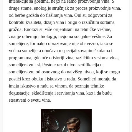
interakcije sa gostima, nego na samo proizvodnju vina.
S
druge strane, enolog je stručnjak za proces proizvodnje vina,
od berbe grožđa do flaširanja vina. Oni su odgovorni za
kontrolu kvaliteta, dizajn vina i brigu o različitim sortama
grožđa. Enolozi su više orijentisani na tehničke veštine,
znanje o hemiji i biologiji, nego na socijalne veštine.
Za
somelijere, formalno obrazovanje nije obavezno, iako se
većina somelijera obučava u specijalizovanim školama i
programima, gde uče o istoriji vina, različitim vrstama vina,
somelijerstvu i sl. Postoje razni nivoi sertifikacija u
somelijerstvu, od osnovnog do najvišeg nivoa, koji se mogu
postići kroz obuku i iskustvo u radu. Somelijeri moraju da
imaju iskustvo u radu sa vinom, da poznaju tehnike
degustacije, skladištenja i serviranja vina, kao i da budu
strastveni o svetu vina.