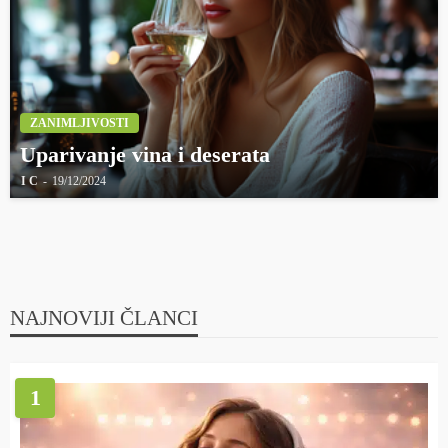
ZANIMLJIVOSTI
Uparivanje vina i deserata
I C
19/12/2024
NAJNOVIJI ČLANCI
1