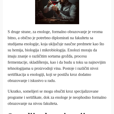
S druge strane, za enologe, formalno obrazovanje je veoma
bitno, a obično je potrebno diplomirati na fakultetu sa
studijama enologije, koja uključuje naučne predmete kao što
su hemija, biologija i mikrobiologija. Enolozi moraju da
imaju znanje o različitim sortama grožđa, procesu
fermentacije, skladištenju, kao i da budu u toku sa najnovijim
tehnologijama u proizvodnji vina. Postoje i različiti nivoi
sertifikacija u enologiji, koji se postižu kroz dodatno
obrazovanje i iskustvo u radu.
Ukratko, somelijeri se mogu obučiti kroz specijalizovane
programe i sertifikate, dok za enologe je neophodno formalno
obrazovanje na nivou fakulteta.