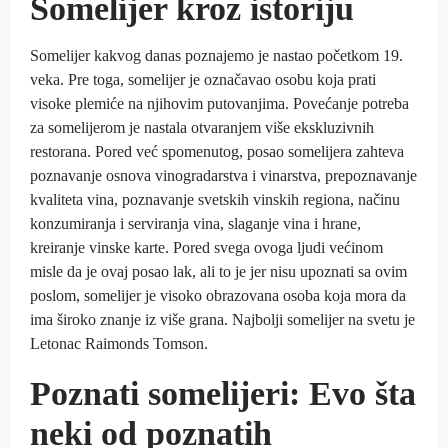
Somelijer kroz istoriju
Somelijer kakvog danas poznajemo je nastao početkom 19.
veka. Pre toga, somelijer je označavao osobu koja prati
visoke plemiće na njihovim putovanjima.
Povećanje potreba
za somelijerom je nastala otvaranjem više ekskluzivnih
restorana. Pored već spomenutog, posao somelijera zahteva
poznavanje osnova vinogradarstva i vinarstva, prepoznavanje
kvaliteta vina, poznavanje svetskih vinskih regiona, načinu
konzumiranja i serviranja vina, slaganje vina i hrane,
kreiranje vinske karte.
Pored svega ovoga ljudi većinom
misle da je ovaj posao lak, ali to je jer nisu upoznati sa ovim
poslom, somelijer je visoko obrazovana osoba koja mora da
ima široko znanje iz više grana.
Najbolji somelijer na svetu je
Letonac Raimonds Tomson.
Poznati somelijeri: Evo šta
neki od poznatih