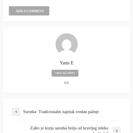
ADD A COMMENT
Yann E
VIEW ALL POSTS
Surutka: Tradicionalni napitak vredan pažnje
Zašto je kozja surutka bolja od kravljeg mleka