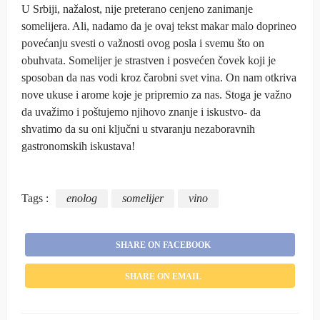
U Srbiji, nažalost, nije preterano cenjeno zanimanje
somelijera. Ali, nadamo da je ovaj tekst makar malo doprineo
povećanju svesti o važnosti ovog posla i svemu što on
obuhvata. Somelijer je strastven i posvećen čovek koji je
sposoban da nas vodi kroz čarobni svet vina. On nam otkriva
nove ukuse i arome koje je pripremio za nas. Stoga je važno
da uvažimo i poštujemo njihovo znanje i iskustvo- da
shvatimo da su oni ključni u stvaranju nezaboravnih
gastronomskih iskustava!
Tags :
enolog
somelijer
vino
SHARE ON FACEBOOK
SHARE ON EMAIL