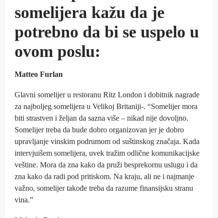
somelijera kažu da je
potrebno da bi se uspelo u
ovom poslu:
Matteo Furlan
Glavni somelijer u restoranu Ritz London i dobitnik nagrade
za najboljeg somelijera u Velikoj Britaniji-. “Somelijer mora
biti strastven i željan da sazna više – nikad nije dovoljno.
Somelijer treba da bude dobro organizovan jer je dobro
upravljanje vinskim podrumom od suštinskog značaja. Kada
intervjuišem somelijera, uvek tražim odlične komunikacijske
veštine. Mora da zna kako da pruži besprekornu uslugu i da
zna kako da radi pod pritiskom. Na kraju, ali ne i najmanje
važno, somelijer takođe treba da razume finansijsku stranu
vina.”