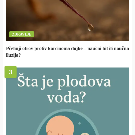
ZDRAVLJE
Pčelinji otrov protiv karcinoma dojke – naučni hit ili naučna
iluzija?
3