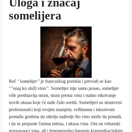
Uloga i značaj
somelijera
Reč ‘’somelijer’’ je francuskog porekla i prevodi se kao
‘’’onaj ko služi vino’’. Somelijer nije samo posao, somelijer
više predstavlja strast, strast prema vinu i stalno otkrivanje
novih ukusa koje će naše čulo osetiti. Somelijeri su strastveni
profesionalci koji svojim znanjem, veštinama i iskustvom
pomažu gostima da otkriju najbolje što vino može da ponudi,
i da se prepuste čarima mirisa, i ukusa vina. Oni su vrhunski
poznavaoci vina, ali i fenomenalno barataju komunikacijskim