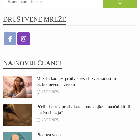
DRUŠTVENE MREŽE
NAJNOVIJI ČLANCI
Muzika kao lek protiv stresa i izvor radosti u
svakodnevnom životu
15/02/2026
Pčelinji otrov protiv karcinoma dojke – naučni hit ili
naučna iluzija?
28/07/2025
Plodova voda