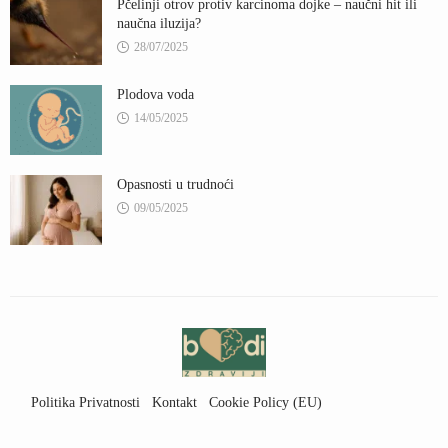
Pčelinji otrov protiv karcinoma dojke – naučni hit ili
naučna iluzija?
28/07/2025
Plodova voda
14/05/2025
Opasnosti u trudnoći
09/05/2025
Politika Privatnosti
Kontakt
Cookie Policy (EU)