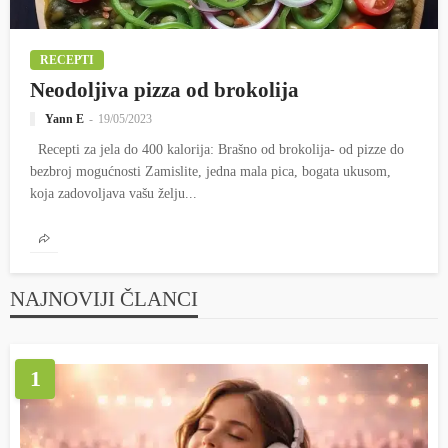
RECEPTI
Neodoljiva pizza od brokolija
Yann E
19/05/2023
Recepti za jela do 400 kalorija: Brašno od brokolija- od pizze do
bezbroj mogućnosti Zamislite, jedna mala pica, bogata ukusom,
koja zadovoljava vašu želju...
NAJNOVIJI ČLANCI
1