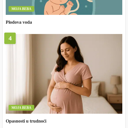
MOJA BEBA
Plodova voda
4
MOJA BEBA
Opasnosti u trudnoći