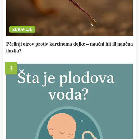
ZDRAVLJE
Pčelinji otrov protiv karcinoma dojke – naučni hit ili naučna
iluzija?
3