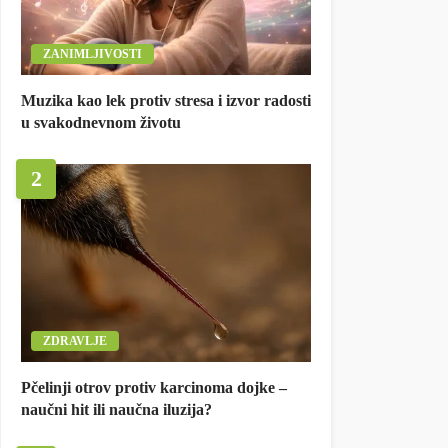
ZANIMLJIVOSTI
Muzika kao lek protiv stresa i izvor radosti
u svakodnevnom životu
2
ZDRAVLJE
Pčelinji otrov protiv karcinoma dojke –
naučni hit ili naučna iluzija?