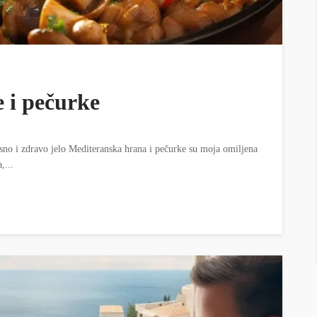
e i pečurke
usno i zdravo jelo Mediteranska hrana i pečurke su moja omiljena
,...