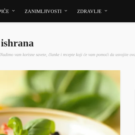
PIĆE
ZANIMLJIVOSTI
ZDRAVLJE
 ishrana
 Nudimo vam korisne savete, članke i recepte koji će vam pomoći da usvojite ova