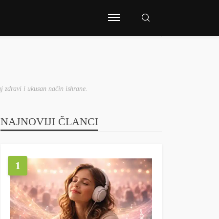
j zdravi i ukusan način ishrane.
NAJNOVIJI ČLANCI
1