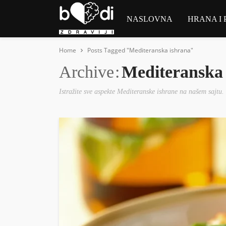
NASLOVNA
HRANA I 
Home
Posts Tagged "Mediteranska ishrana"
Archive
Mediteranska
Istražite sve aspekte Mediteranske ishrane na našem sajtu.