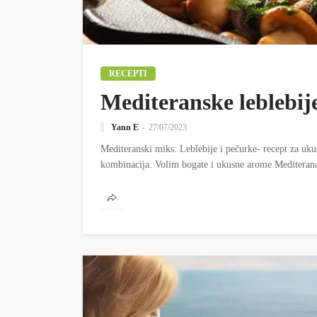
RECEPTI
Mediteranske leblebij
Yann E
27/07/2023
Mediteranski miks: Leblebije i pečurke- recept za uk
kombinacija. Volim bogate i ukusne arome Mediterana