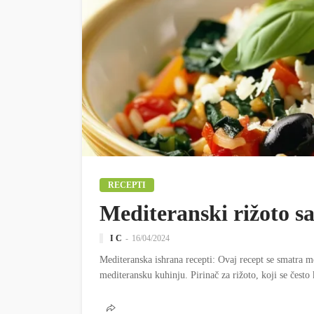
RECEPTI
Mediteranski rižoto s
I C
16/04/2024
Mediteranska ishrana recepti: Ovaj recept se smatra m
mediteransku kuhinju. Pirinač za rižoto, koji se često ko