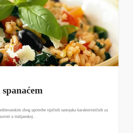
a spanaćem
editeranskim zbog upotrebe tipičnih sastojaka karakterističnih za
risti u italijanskoj...