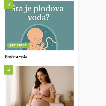
3
MOJA BEBA
Plodova voda
4