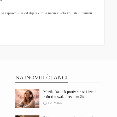
 je zapravo više od dijete - to je način života koji slavi ukusnu
NAJNOVIJI ČLANCI
Muzika kao lek protiv stresa i izvor
radosti u svakodnevnom životu
15/02/2026