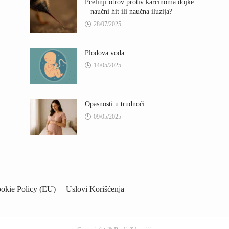
Pčelinji otrov protiv karcinoma dojke
– naučni hit ili naučna iluzija?
28/07/2025
Plodova voda
14/05/2025
Opasnosti u trudnoći
09/05/2025
okie Policy (EU)
Uslovi Korišćenja