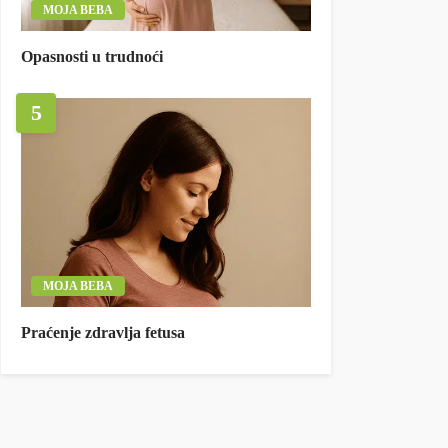
MOJA BEBA
Opasnosti u trudnoći
5
MOJA BEBA
Praćenje zdravlja fetusa