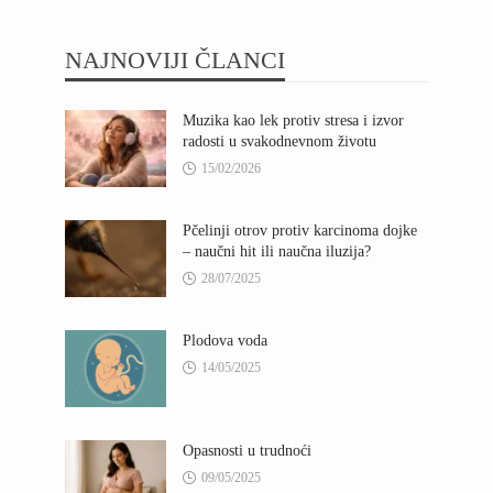
NAJNOVIJI ČLANCI
Muzika kao lek protiv stresa i izvor
radosti u svakodnevnom životu
15/02/2026
Pčelinji otrov protiv karcinoma dojke
– naučni hit ili naučna iluzija?
28/07/2025
Plodova voda
14/05/2025
Opasnosti u trudnoći
09/05/2025