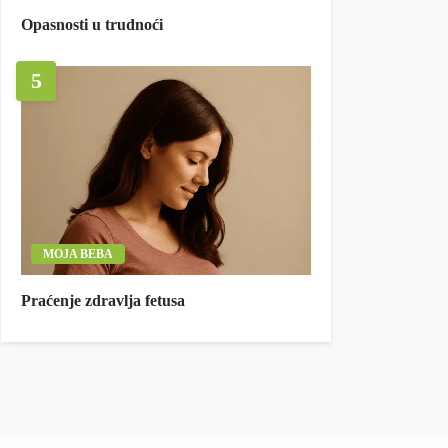
Opasnosti u trudnoći
5
MOJA BEBA
Praćenje zdravlja fetusa