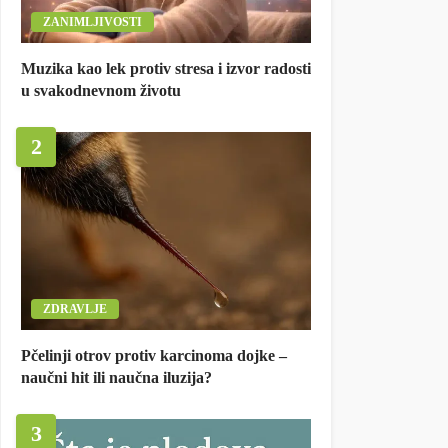
ZANIMLJIVOSTI
Muzika kao lek protiv stresa i izvor radosti
u svakodnevnom životu
2
ZDRAVLJE
Pčelinji otrov protiv karcinoma dojke –
naučni hit ili naučna iluzija?
3