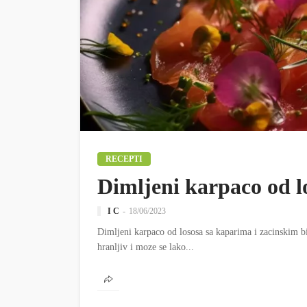
RECEPTI
Dimljeni karpaco od l
I C
18/06/2023
Dimljeni karpaco od lososa sa kaparima i zacinskim bi
hranljiv i moze se lako...