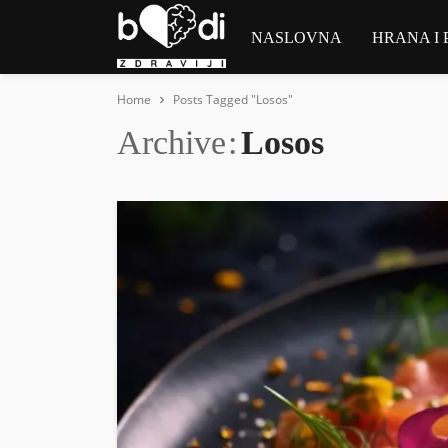
NASLOVNA
HRANA I 
Home
Posts Tagged "Losos"
Archive
Losos