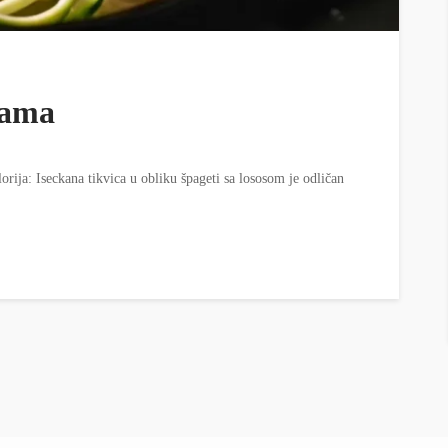
cama
rija: Iseckana tikvica u obliku špageti sa lososom je odličan