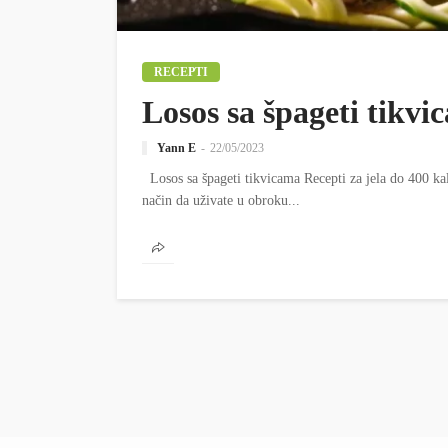
RECEPTI
Losos sa špageti tikvi
Yann E
22/05/2023
Losos sa špageti tikvicama Recepti za jela do 400 kalo
način da uživate u obroku...