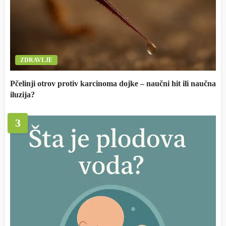
ZDRAVLJE
Pčelinji otrov protiv karcinoma dojke – naučni hit ili naučna
iluzija?
3