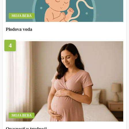
MOJA BEBA
Plodova voda
4
MOJA BEBA
Opasnosti u trudnoći