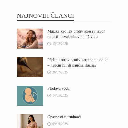
NAJNOVIJI ČLANCI
Muzika kao lek protiv stresa i izvor
radosti u svakodnevnom životu
15/02/2026
Pčelinji otrov protiv karcinoma dojke
– naučni hit ili naučna iluzija?
28/07/2025
Plodova voda
14/05/2025
Opasnosti u trudnoći
09/05/2025