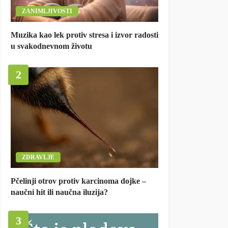
ZANIMLJIVOSTI
Muzika kao lek protiv stresa i izvor radosti
u svakodnevnom životu
2
ZDRAVLJE
Pčelinji otrov protiv karcinoma dojke –
naučni hit ili naučna iluzija?
3