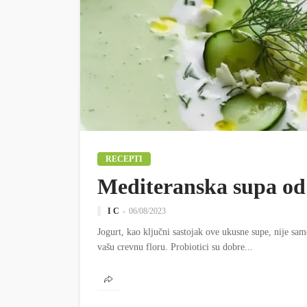
RECEPTI
Mediteranska supa od
I C
06/08/2023
Jogurt, kao ključni sastojak ove ukusne supe, nije sa
vašu crevnu floru. Probiotici su dobre...