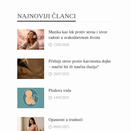
NAJNOVIJI ČLANCI
Muzika kao lek protiv stresa i izvor
radosti u svakodnevnom životu
15/02/2026
Pčelinji otrov protiv karcinoma dojke
– naučni hit ili naučna iluzija?
28/07/2025
Plodova voda
14/05/2025
Opasnosti u trudnoći
09/05/2025