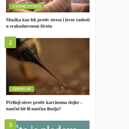
ZANIMLJIVOSTI
Muzika kao lek protiv stresa i izvor radosti
u svakodnevnom životu
2
ZDRAVLJE
Pčelinji otrov protiv karcinoma dojke –
naučni hit ili naučna iluzija?
3