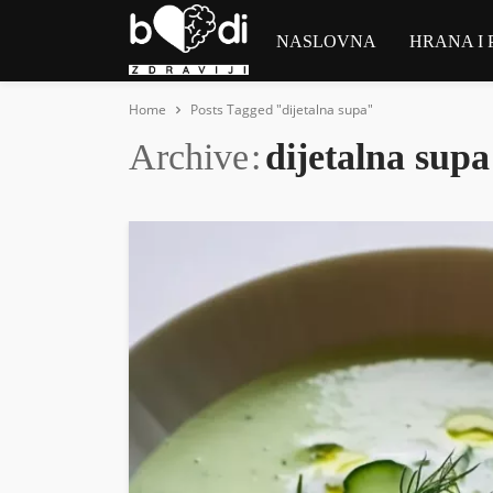
NASLOVNA
HRANA I 
Home
Posts Tagged "dijetalna supa"
Archive
dijetalna supa