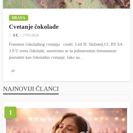
HRANA
Cvetanje čokolade
I C
27/01/2024
Fenomen čokoladnog cvetanja credit: Leif H. Skibsted,CC BY SA
3.0 U svetu čokolade, susrećemo se sa jedinstvenim fenomenom
poznatim kao čokoladno cvetanje. Iako na...
NAJNOVIJI ČLANCI
1