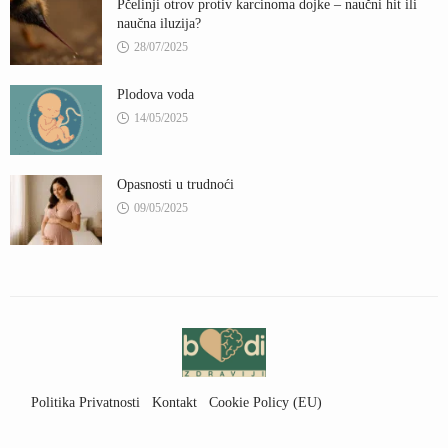
Pčelinji otrov protiv karcinoma dojke – naučni hit ili
naučna iluzija?
28/07/2025
Plodova voda
14/05/2025
Opasnosti u trudnoći
09/05/2025
Politika Privatnosti
Kontakt
Cookie Policy (EU)