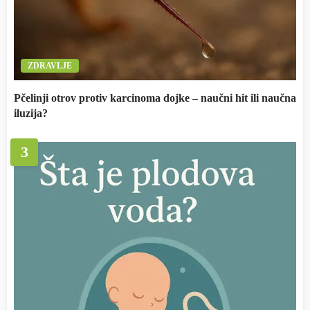
ZDRAVLJE
Pčelinji otrov protiv karcinoma dojke – naučni hit ili naučna
iluzija?
3