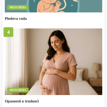
MOJA BEBA
Plodova voda
4
MOJA BEBA
Opasnosti u trudnoći