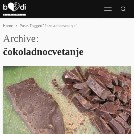
Home
Posts Tagged "čokoladnocvetanje"
Archive
čokoladnocvetanje