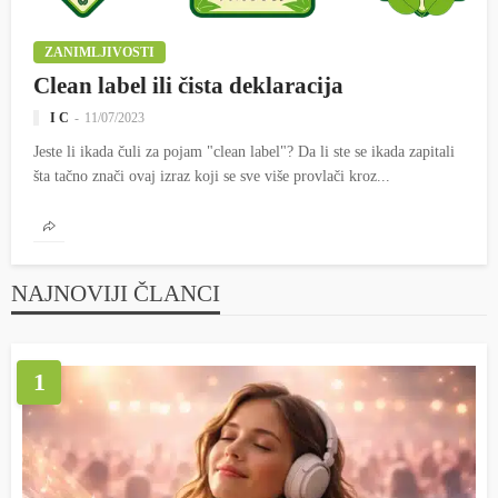
ZANIMLJIVOSTI
Clean label ili čista deklaracija
I C
11/07/2023
Jeste li ikada čuli za pojam "clean label"? Da li ste se ikada zapitali
šta tačno znači ovaj izraz koji se sve više provlači kroz...
NAJNOVIJI ČLANCI
1