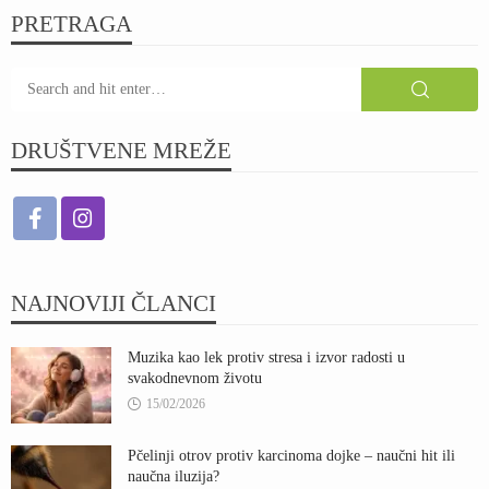
PRETRAGA
DRUŠTVENE MREŽE
NAJNOVIJI ČLANCI
Muzika kao lek protiv stresa i izvor radosti u
svakodnevnom životu
15/02/2026
Pčelinji otrov protiv karcinoma dojke – naučni hit ili
naučna iluzija?