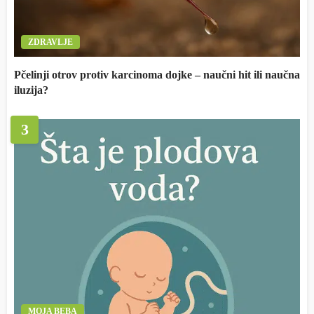
ZDRAVLJE
Pčelinji otrov protiv karcinoma dojke – naučni hit ili naučna
iluzija?
3
MOJA BEBA