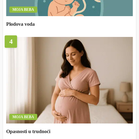
MOJA BEBA
Plodova voda
4
MOJA BEBA
Opasnosti u trudnoći