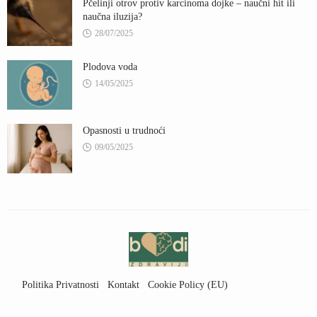
Pčelinji otrov protiv karcinoma dojke – naučni hit ili
naučna iluzija?
28/07/2025
Plodova voda
14/05/2025
Opasnosti u trudnoći
09/05/2025
Politika Privatnosti
Kontakt
Cookie Policy (EU)