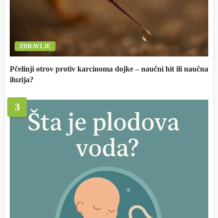
ZDRAVLJE
Pčelinji otrov protiv karcinoma dojke – naučni hit ili naučna
iluzija?
3