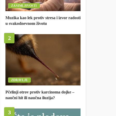
ZANIMLJIVOSTI
Muzika kao lek protiv stresa i izvor radosti
u svakodnevnom životu
2
ZDRAVLJE
Pčelinji otrov protiv karcinoma dojke –
naučni hit ili naučna iluzija?
3