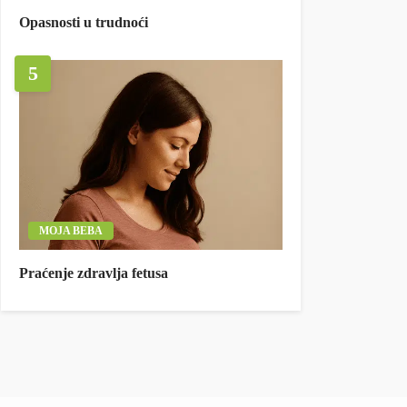
Opasnosti u trudnoći
5
MOJA BEBA
Praćenje zdravlja fetusa