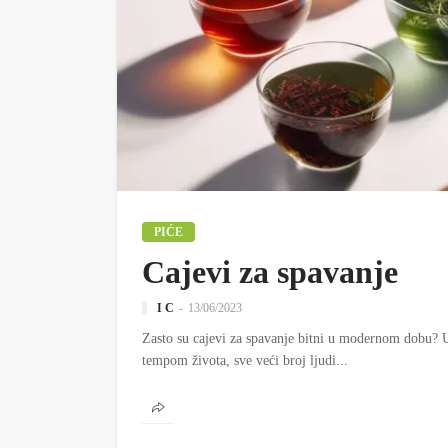
PIĆE
Cajevi za spavanje
I C
13/06/2023
Zasto su cajevi za spavanje bitni u modernom dobu? U
tempom života, sve veći broj ljudi...