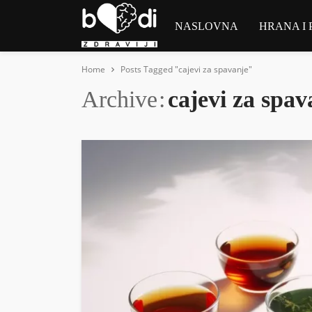
NASLOVNA
HRANA I 
Home
Posts Tagged "cajevi za spavanje"
Archive
cajevi za spav