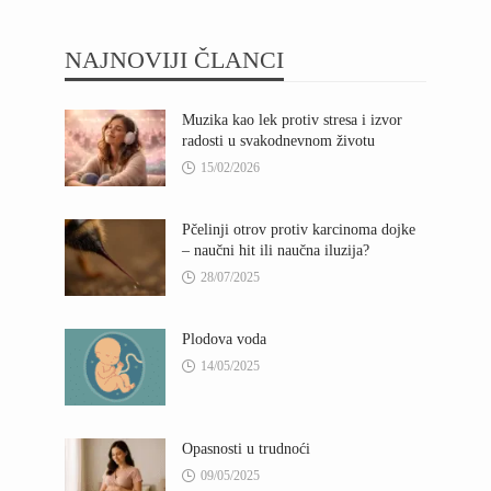
NAJNOVIJI ČLANCI
Muzika kao lek protiv stresa i izvor
radosti u svakodnevnom životu
15/02/2026
Pčelinji otrov protiv karcinoma dojke
– naučni hit ili naučna iluzija?
28/07/2025
Plodova voda
14/05/2025
Opasnosti u trudnoći
09/05/2025