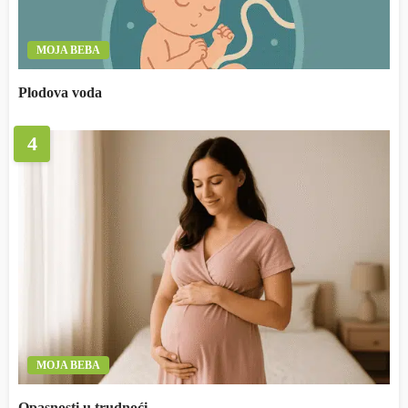
MOJA BEBA
Plodova voda
4
MOJA BEBA
Opasnosti u trudnoći