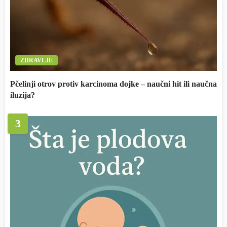
ZDRAVLJE
Pčelinji otrov protiv karcinoma dojke – naučni hit ili naučna
iluzija?
3