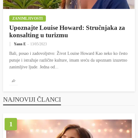
ZANIMLJIVOSTI
Upoznajte Louise Howard: Stručnjaka za
konsalting u turizmu
Yann E
13/05/2023
Bali, posao i zadovoljstvo: Život Louise Howard Kao neko ko često
putuje i istražuje različite kulture, imam sreću da upoznam izuzetno
zanimljive ljude. Jedna od...
NAJNOVIJI ČLANCI
1