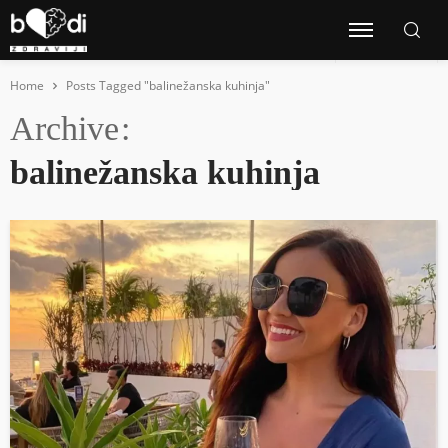
Home
Posts Tagged "balinežanska kuhinja"
Archive
balinežanska kuhinja